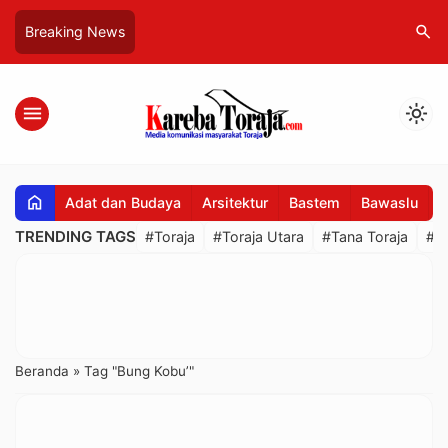
search
Breaking News
menu
light_mode
home
Adat dan Budaya
Arsitektur
Bastem
Bawaslu
B
TRENDING TAGS
#Toraja
#Toraja Utara
#Tana Toraja
#R
Beranda
»
Tag "Bung Kobu’"