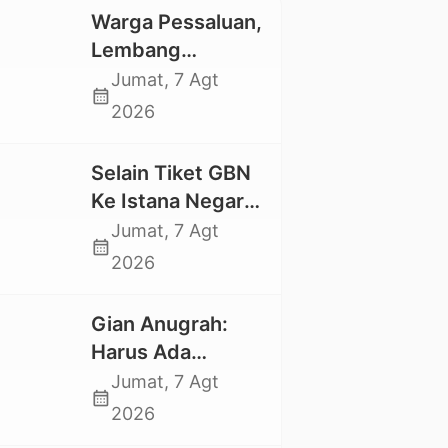
Warga Pessaluan,
Lembang
Gandangbatu
Jumat, 7 Agt
calendar_month
Swadaya Cor
2026
Jalan Kabupaten
Selain Tiket GBN
Ke Istana Negara,
Mahasiswa UKI
Jumat, 7 Agt
calendar_month
Toraja Oktavia
2026
juga Lolos ke
Pekan Seni
Gian Anugrah:
Mahasiswa
Harus Ada
Nasional 2026
Kepastian Hukum
Jumat, 7 Agt
calendar_month
Hilangnya Stoner,
2026
Agar Keluarga