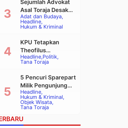
Sejumlah Advokat
Asal Toraja Desak
Adat dan Budaya
Mahkamah Agung
Headline
Larang Penggunaan
Hukum & Kriminal
Alat Berat pada
Eksekusi Rumah
KPU Tetapkan
Adat Tongkonan
Theofilus
Headline
Politik
Allorerung dan
Tana Toraja
Zadrak Tombe
sebagai Bupati dan
5 Pencuri Sparepart
Wakil Bupati Tana
Milik Pengunjung
Toraja Terpilih
Headline
Objek Wisata
Hukum & Kriminal
Pango-Pango
Objek Wisata
Tana Toraja
Ditangkap Polisi
ERBARU