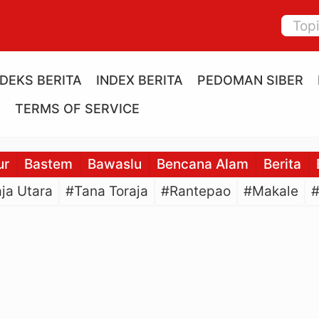
NDEKS BERITA
INDEX BERITA
PEDOMAN SIBER
E
TERMS OF SERVICE
ur
Bastem
Bawaslu
Bencana Alam
Berita
ja Utara
#Tana Toraja
#Rantepao
#Makale
#