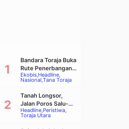
Bandara Toraja Buka
Rute Penerbangan
Ekobis
Headline
Langsung Toraja-
Nasional
Tana Toraja
Balikpapan
Tanah Longsor,
Jalan Poros Salu-
Headline
Peristiwa
Dende’ Tertutup
Toraja Utara
Total