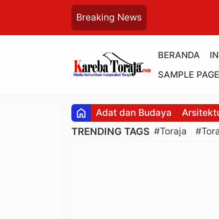
Breaking News
BERANDA
I
SAMPLE PAG
home
Adat dan Budaya
Arsitekt
TRENDING TAGS
#Toraja
#Tora