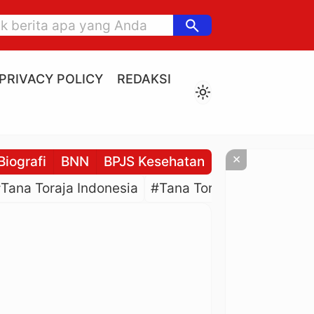
search
PRIVACY POLICY
REDAKSI
light_mode
×
Biografi
BNN
BPJS Kesehatan
BPJS Ketenaga
Tana Toraja Indonesia
#Tana Toraja Culture
#P