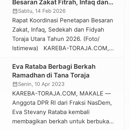
Besaran Zakat Fitrah, Infaq dan
Fidyah Tahun 2026
calendar_month
Sabtu, 14 Feb 2026
Rapat Koordinasi Penetapan Besaran
Zakat, Infaq, Sedekah dan Fidyah
Toraja Utara Tahun 2026. (Foto/
Istimewa) KAREBA-TORAJA.COM,
RANTEPAO — Badan Amil Zakat
Eva Rataba Berbagi Berkah
Nasional (BAZNAS) Toraja Utara
Ramadhan di Tana Toraja
bersama Forkopimda secara resmi
calendar_month
Senin, 10 Apr 2023
menetapkan besaran Zakat Fitrah,
KAREBA-TORAJA.COM, MAKALE —
Infaq dan Sedekah, serta Fidyah untuk
Anggota DPR RI dari Fraksi NasDem,
wilayah Kabupaten Toraja Utara.
Eva Stevany Rataba kembali
Penetapan tersebut melalui rapat
membagikan berkah untuk berbuka
koordinasi yang digelar di Kantor