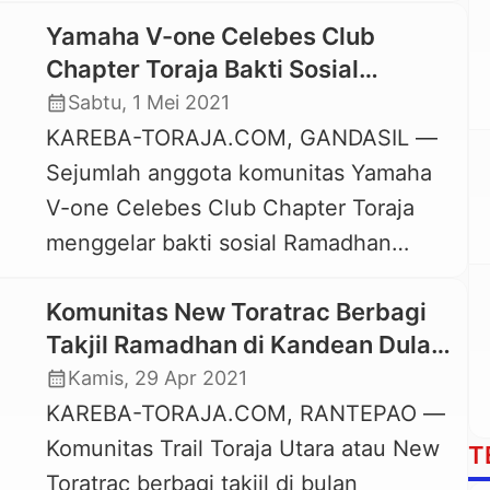
puasa di beberapa Masjid di
Sekretariat BAZNAS […]
Yamaha V-one Celebes Club
Kecamatan Makale, Kabupaten Tana
Chapter Toraja Bakti Sosial
Toraja, Senin, 10 April 2023.
Ramadhan di Masjid Dinul Iman
calendar_month
Sabtu, 1 Mei 2021
Pembagian berkah Ramadhan ini
A’da’
KAREBA-TORAJA.COM, GANDASIL —
merupakan bentuk kepedulian Eva
Sejumlah anggota komunitas Yamaha
Stevany Rataba saat bulan suci
V-one Celebes Club Chapter Toraja
Ramadhan Eva Stevany Rataba
menggelar bakti sosial Ramadhan
mengatakan, kegiatan berbagi berkah
sekaligus buka puasa bersama di
yang diberi tajuk […]
Komunitas New Toratrac Berbagi
Masjid Dinul Iman A’da’, Lembang
Takjil Ramadhan di Kandean Dulan
Gandangbatu, Kecamatan
Rantepao
calendar_month
Kamis, 29 Apr 2021
Gandangbatu Sillanan, Sabtu, 1 Mei
KAREBA-TORAJA.COM, RANTEPAO —
2021. Menurut Hermanto Laka, Ketua
Komunitas Trail Toraja Utara atau New
Yamaha V-one Celebes Club Chapter
T
Toratrac berbagi takjil di bulan
Toraja, acara ini merupakan agenda