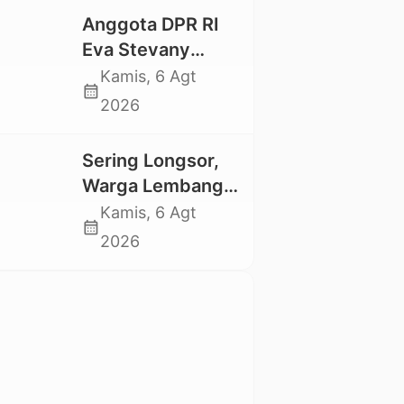
tidak Larut dalam
Anggota DPR RI
Trauma dan
Eva Stevany
Kesedihan
Rataba Salurkan
Kamis, 6 Agt
Berkepanjangan
calendar_month
Bantuan Bagi
2026
Warga Terdampak
Longsor di Buntu
Sering Longsor,
Pepasan
Warga Lembang
Gasing Swadaya
Kamis, 6 Agt
calendar_month
Bangun Plat
2026
Deker dan Talut
Jalan
Penghubung
Antar Lembang