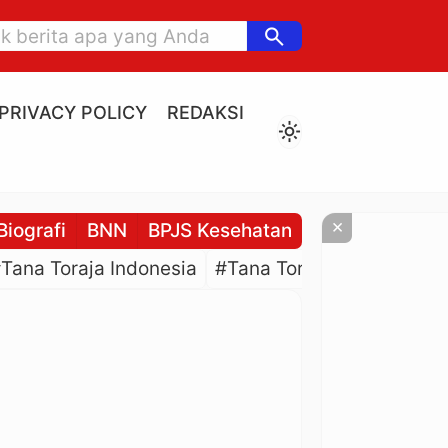
search
PRIVACY POLICY
REDAKSI
light_mode
×
Biografi
BNN
BPJS Kesehatan
BPJS Ketenaga
Tana Toraja Indonesia
#Tana Toraja Culture
#P