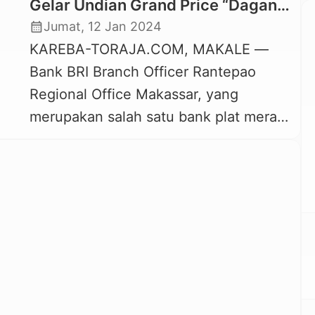
Gelar Undian Grand Price “Dagang
Murah Belanja Murah”
calendar_month
Jumat, 12 Jan 2024
KAREBA-TORAJA.COM, MAKALE —
Bank BRI Branch Officer Rantepao
Regional Office Makassar, yang
merupakan salah satu bank plat merah
kembali hadir dengan Program
“Dagang Mudah Belanja Murah”
periode September, Oktober dan
November 2023. Kegiatan yang
dilaksanakan oleh BRI Unit Bombongan
ini dipusatkan pada Pasar Makale,
Kabupaten Tana Toraja. Untuk
diketahui, BRI Cabang Rantepao juga