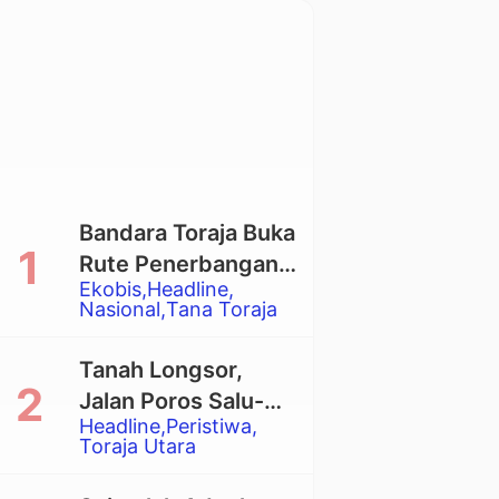
Bandara Toraja Buka
Rute Penerbangan
Ekobis
Headline
Langsung Toraja-
Nasional
Tana Toraja
Balikpapan
Tanah Longsor,
Jalan Poros Salu-
Headline
Peristiwa
Dende’ Tertutup
Toraja Utara
Total