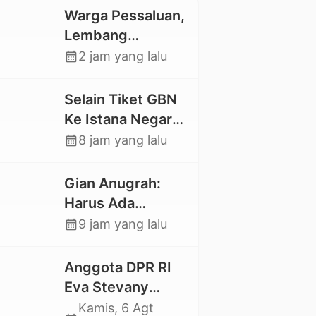
Warga Pessaluan,
Lembang
Gandangbatu
calendar_month
2 jam yang lalu
Swadaya Cor
Jalan Kabupaten
Selain Tiket GBN
Ke Istana Negara,
Mahasiswa UKI
calendar_month
8 jam yang lalu
Toraja Oktavia
juga Lolos ke
Gian Anugrah:
Pekan Seni
Harus Ada
Mahasiswa
Kepastian Hukum
calendar_month
9 jam yang lalu
Nasional 2026
Hilangnya Stoner,
Agar Keluarga
Anggota DPR RI
tidak Larut dalam
Eva Stevany
Trauma dan
Rataba Salurkan
Kamis, 6 Agt