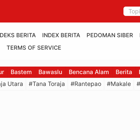
NDEKS BERITA
INDEX BERITA
PEDOMAN SIBER
E
TERMS OF SERVICE
ur
Bastem
Bawaslu
Bencana Alam
Berita
ja Utara
#Tana Toraja
#Rantepao
#Makale
#