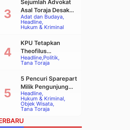
Sejumlah Advokat
Asal Toraja Desak
Adat dan Budaya
Mahkamah Agung
Headline
Larang Penggunaan
Hukum & Kriminal
Alat Berat pada
Eksekusi Rumah
KPU Tetapkan
Adat Tongkonan
Theofilus
Headline
Politik
Allorerung dan
Tana Toraja
Zadrak Tombe
sebagai Bupati dan
5 Pencuri Sparepart
Wakil Bupati Tana
Milik Pengunjung
Toraja Terpilih
Headline
Objek Wisata
Hukum & Kriminal
Pango-Pango
Objek Wisata
Tana Toraja
Ditangkap Polisi
ERBARU