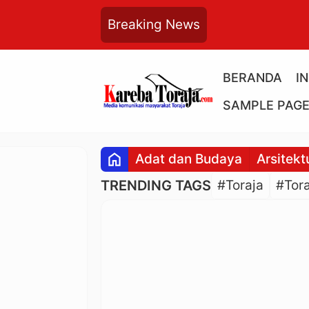
Breaking News
BERANDA
I
SAMPLE PAG
home
Adat dan Budaya
Arsitekt
TRENDING TAGS
#Toraja
#Tora