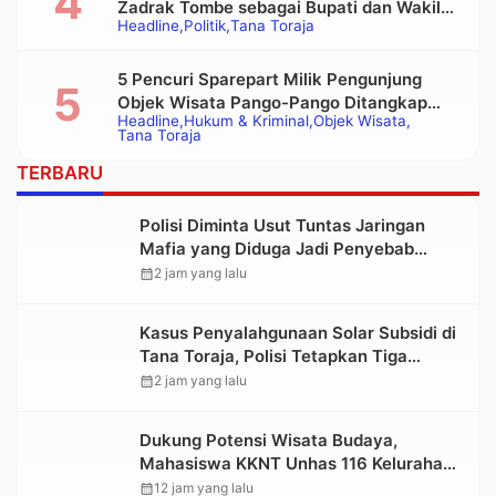
Zadrak Tombe sebagai Bupati dan Wakil
Headline
Politik
Tana Toraja
Bupati Tana Toraja Terpilih
5 Pencuri Sparepart Milik Pengunjung
Objek Wisata Pango-Pango Ditangkap
Headline
Hukum & Kriminal
Objek Wisata
Polisi
Tana Toraja
TERBARU
Polisi Diminta Usut Tuntas Jaringan
Mafia yang Diduga Jadi Penyebab
Kelangkaan BBM di Toraja
calendar_month
2 jam yang lalu
Kasus Penyalahgunaan Solar Subsidi di
Tana Toraja, Polisi Tetapkan Tiga
Tersangka Baru
calendar_month
2 jam yang lalu
Dukung Potensi Wisata Budaya,
Mahasiswa KKNT Unhas 116 Kelurahan
Nonongan Utara Pasang Papan
calendar_month
12 jam yang lalu