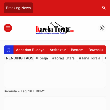
search
Breaking News
menu
light_mode
home
Adat dan Budaya
Arsitektur
Bastem
Bawaslu
B
TRENDING TAGS
#Toraja
#Toraja Utara
#Tana Toraja
#R
Beranda
»
Tag "BLT BBM"