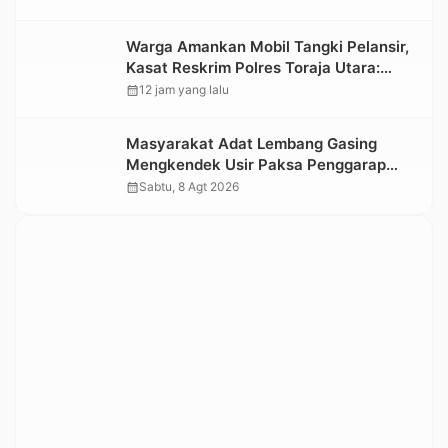
Informasi Objek Wisata Berbasis Digital
Warga Amankan Mobil Tangki Pelansir,
Kasat Reskrim Polres Toraja Utara:
Proses Hukum Berjalan Transparan
calendar_month
12 jam yang lalu
Masyarakat Adat Lembang Gasing
Mengkendek Usir Paksa Penggarap
yang Rusak Kawasan Hutan
calendar_month
Sabtu, 8 Agt 2026