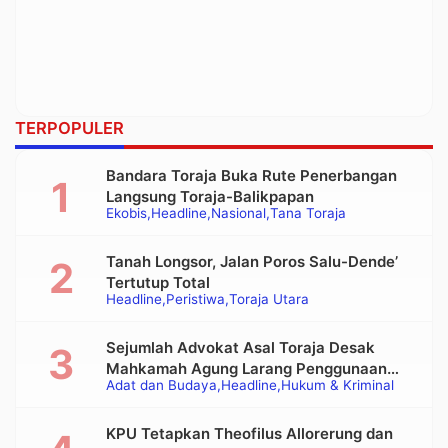
TERPOPULER
Bandara Toraja Buka Rute Penerbangan
Langsung Toraja-Balikpapan
Ekobis
Headline
Nasional
Tana Toraja
Tanah Longsor, Jalan Poros Salu-Dende’
Tertutup Total
Headline
Peristiwa
Toraja Utara
Sejumlah Advokat Asal Toraja Desak
Mahkamah Agung Larang Penggunaan
Adat dan Budaya
Headline
Hukum & Kriminal
Alat Berat pada Eksekusi Rumah Adat
Tongkonan
KPU Tetapkan Theofilus Allorerung dan