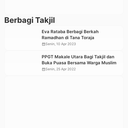
Berbagi Takjil
Eva Rataba Berbagi Berkah
Ramadhan di Tana Toraja
calendar_month
Senin, 10 Apr 2023
PPGT Makale Utara Bagi Takjil dan
Buka Puasa Bersama Warga Muslim
calendar_month
Senin, 25 Apr 2022