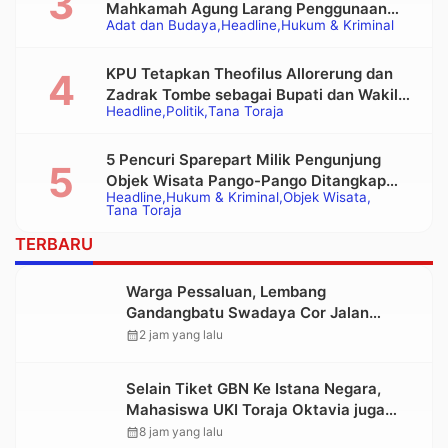
Mahkamah Agung Larang Penggunaan
Adat dan Budaya
Headline
Hukum & Kriminal
Alat Berat pada Eksekusi Rumah Adat
Tongkonan
KPU Tetapkan Theofilus Allorerung dan
Zadrak Tombe sebagai Bupati dan Wakil
Headline
Politik
Tana Toraja
Bupati Tana Toraja Terpilih
5 Pencuri Sparepart Milik Pengunjung
Objek Wisata Pango-Pango Ditangkap
Headline
Hukum & Kriminal
Objek Wisata
Polisi
Tana Toraja
TERBARU
Warga Pessaluan, Lembang
Gandangbatu Swadaya Cor Jalan
Kabupaten
calendar_month
2 jam yang lalu
Selain Tiket GBN Ke Istana Negara,
Mahasiswa UKI Toraja Oktavia juga
Lolos ke Pekan Seni Mahasiswa
calendar_month
8 jam yang lalu