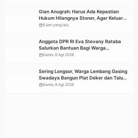
Nasional 2026
Gian Anugrah: Harus Ada Kepastian
Hukum Hilangnya Stoner, Agar Keluarga
tidak Larut dalam Trauma dan
calendar_month
9 jam yang lalu
Kesedihan Berkepanjangan
Anggota DPR RI Eva Stevany Rataba
Salurkan Bantuan Bagi Warga
Terdampak Longsor di Buntu Pepasan
calendar_month
Kamis, 6 Agt 2026
Sering Longsor, Warga Lembang Gasing
Swadaya Bangun Plat Deker dan Talut
Jalan Penghubung Antar Lembang
calendar_month
Kamis, 6 Agt 2026