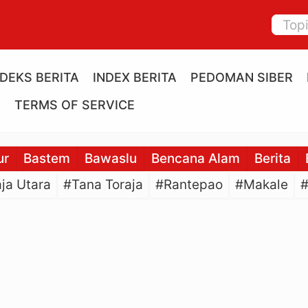
NDEKS BERITA
INDEX BERITA
PEDOMAN SIBER
E
TERMS OF SERVICE
ur
Bastem
Bawaslu
Bencana Alam
Berita
ja Utara
#Tana Toraja
#Rantepao
#Makale
#