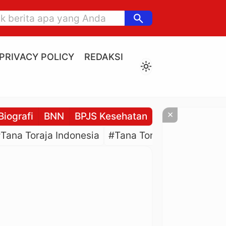
search
PRIVACY POLICY
REDAKSI
light_mode
×
Biografi
BNN
BPJS Kesehatan
BPJS Ketenaga
Tana Toraja Indonesia
#Tana Toraja Culture
#P