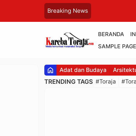
Breaking News
BERANDA
I
SAMPLE PAG
home
Adat dan Budaya
Arsitekt
TRENDING TAGS
#Toraja
#Tora