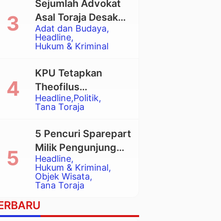
Sejumlah Advokat
Asal Toraja Desak
Adat dan Budaya
Mahkamah Agung
Headline
Larang Penggunaan
Hukum & Kriminal
Alat Berat pada
Eksekusi Rumah
KPU Tetapkan
Adat Tongkonan
Theofilus
Headline
Politik
Allorerung dan
Tana Toraja
Zadrak Tombe
sebagai Bupati dan
5 Pencuri Sparepart
Wakil Bupati Tana
Milik Pengunjung
Toraja Terpilih
Headline
Objek Wisata
Hukum & Kriminal
Pango-Pango
Objek Wisata
Tana Toraja
Ditangkap Polisi
ERBARU