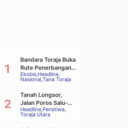
Bandara Toraja Buka
Rute Penerbangan
Ekobis
Headline
Langsung Toraja-
Nasional
Tana Toraja
Balikpapan
Tanah Longsor,
Jalan Poros Salu-
Headline
Peristiwa
Dende’ Tertutup
Toraja Utara
Total