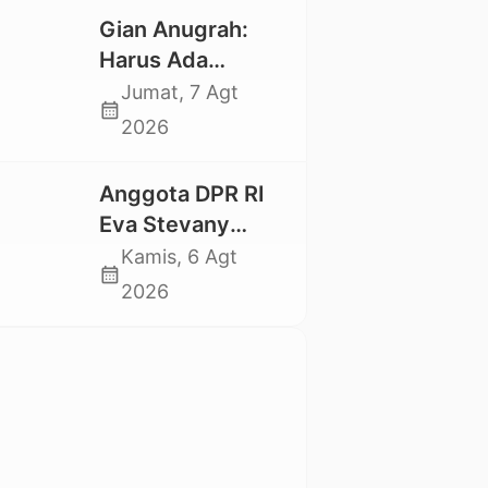
Pekan Seni
Gian Anugrah:
Mahasiswa
Harus Ada
Nasional 2026
Kepastian Hukum
Jumat, 7 Agt
calendar_month
Hilangnya Stoner,
2026
Agar Keluarga
tidak Larut dalam
Anggota DPR RI
Trauma dan
Eva Stevany
Kesedihan
Rataba Salurkan
Kamis, 6 Agt
Berkepanjangan
calendar_month
Bantuan Bagi
2026
Warga Terdampak
Longsor di Buntu
Pepasan