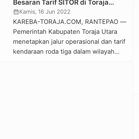
Besaran Tarif SITOR di Toraja
Utara
calendar_month
Kamis, 16 Jun 2022
KAREBA-TORAJA.COM, RANTEPAO —
Pemerintah Kabupaten Toraja Utara
menetapkan jalur operasional dan tarif
kendaraan roda tiga dalam wilayah
perkotaan Rantepao. Jalur operasional
dan tarif tersebut ditetapkan melalui
Peraturan Bupati Toraja Utara Nomor:
412/III/2022 tentang Peraturan Jalur
Operasional dan Tarif Angkutan
Kendaraan Bermotor Roda Tiga.
Dengan ditetapkannya tarif dari
pemerintah ini, para pengguna jasa