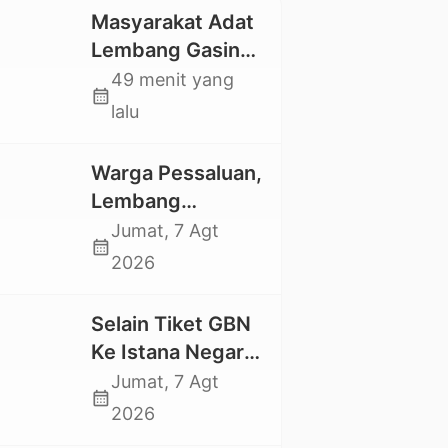
Masyarakat Adat
Lembang Gasing
Mengkendek Usir
49 menit yang
calendar_month
Paksa Penggarap
lalu
yang Rusak
Kawasan Hutan
Warga Pessaluan,
Lembang
Gandangbatu
Jumat, 7 Agt
calendar_month
Swadaya Cor
2026
Jalan Kabupaten
Selain Tiket GBN
Ke Istana Negara,
Mahasiswa UKI
Jumat, 7 Agt
calendar_month
Toraja Oktavia
2026
juga Lolos ke