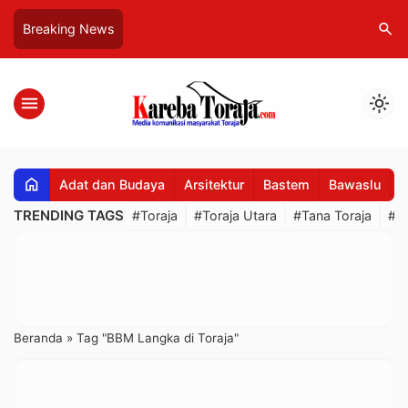
search
Breaking News
menu
light_mode
home
Adat dan Budaya
Arsitektur
Bastem
Bawaslu
B
TRENDING TAGS
#Toraja
#Toraja Utara
#Tana Toraja
#R
Beranda
»
Tag "BBM Langka di Toraja"