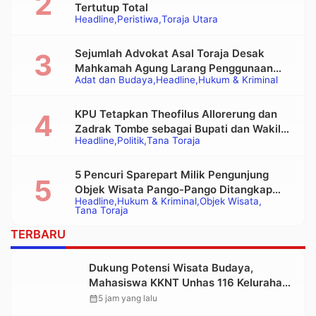
Tertutup Total
Headline
Peristiwa
Toraja Utara
Sejumlah Advokat Asal Toraja Desak
Mahkamah Agung Larang Penggunaan
Adat dan Budaya
Headline
Hukum & Kriminal
Alat Berat pada Eksekusi Rumah Adat
Tongkonan
KPU Tetapkan Theofilus Allorerung dan
Zadrak Tombe sebagai Bupati dan Wakil
Headline
Politik
Tana Toraja
Bupati Tana Toraja Terpilih
5 Pencuri Sparepart Milik Pengunjung
Objek Wisata Pango-Pango Ditangkap
Headline
Hukum & Kriminal
Objek Wisata
Polisi
Tana Toraja
TERBARU
Dukung Potensi Wisata Budaya,
Mahasiswa KKNT Unhas 116 Kelurahan
Nonongan Utara Pasang Papan
calendar_month
5 jam yang lalu
Informasi Objek Wisata Berbasis Digital