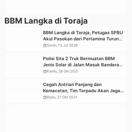
BBM Langka di Toraja
BBM Langka di Toraja, Petugas SPBU
Akui Pasokan dari Pertamina Turun
50%
calendar_month
Senin, 13 Jul 2026
Polisi Sita 2 Truk Bermuatan BBM
Jenis Solar di Jalan Masuk Bandara
Toraja
calendar_month
Kamis, 28 Okt 2021
Cegah Antrian Panjang dan
Kemacetan, Tim Terpadu Akan Jaga
SPBU di Tana Toraja
calendar_month
Rabu, 27 Okt 2021