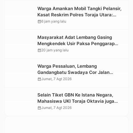
Warga Amankan Mobil Tangki Pelansir,
Kasat Reskrim Polres Toraja Utara:
Proses Hukum Berjalan Transparan
calendar_month
6 jam yang lalu
Masyarakat Adat Lembang Gasing
Mengkendek Usir Paksa Penggarap
yang Rusak Kawasan Hutan
calendar_month
20 jam yang lalu
Warga Pessaluan, Lembang
Gandangbatu Swadaya Cor Jalan
Kabupaten
calendar_month
Jumat, 7 Agt 2026
Selain Tiket GBN Ke Istana Negara,
Mahasiswa UKI Toraja Oktavia juga
Lolos ke Pekan Seni Mahasiswa
calendar_month
Jumat, 7 Agt 2026
Nasional 2026