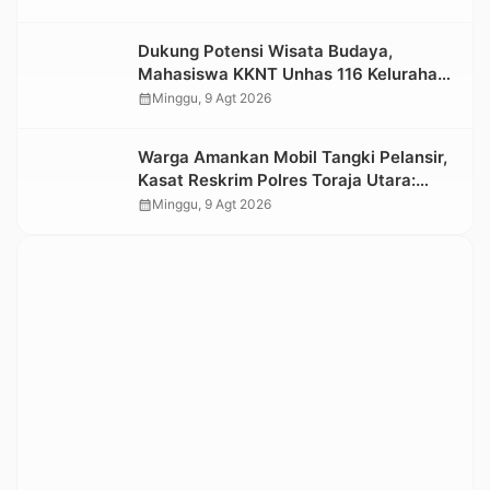
Dukung Potensi Wisata Budaya,
Mahasiswa KKNT Unhas 116 Kelurahan
Nonongan Utara Pasang Papan
calendar_month
Minggu, 9 Agt 2026
Informasi Objek Wisata Berbasis Digital
Warga Amankan Mobil Tangki Pelansir,
Kasat Reskrim Polres Toraja Utara:
Proses Hukum Berjalan Transparan
calendar_month
Minggu, 9 Agt 2026