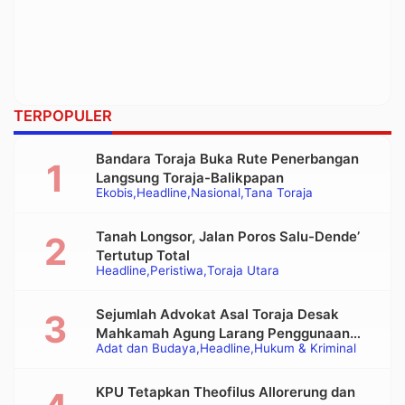
TERPOPULER
Bandara Toraja Buka Rute Penerbangan
Langsung Toraja-Balikpapan
Ekobis
Headline
Nasional
Tana Toraja
Tanah Longsor, Jalan Poros Salu-Dende’
Tertutup Total
Headline
Peristiwa
Toraja Utara
Sejumlah Advokat Asal Toraja Desak
Mahkamah Agung Larang Penggunaan
Adat dan Budaya
Headline
Hukum & Kriminal
Alat Berat pada Eksekusi Rumah Adat
Tongkonan
KPU Tetapkan Theofilus Allorerung dan