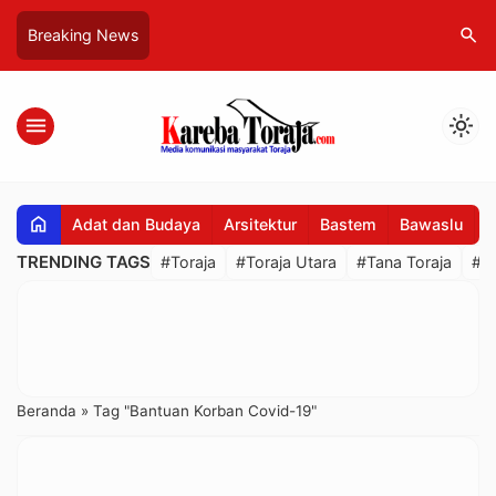
search
Breaking News
menu
light_mode
home
Adat dan Budaya
Arsitektur
Bastem
Bawaslu
B
TRENDING TAGS
#Toraja
#Toraja Utara
#Tana Toraja
#R
Beranda
»
Tag "Bantuan Korban Covid-19"