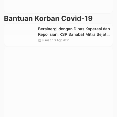
Bantuan Korban Covid-19
Bersinergi dengan Dinas Koperasi dan
Kepolisian, KSP Sahabat Mitra Sejati
dan Bank Sampoerna Berbagi
calendar_month
Jumat, 13 Agt 2021
Sembako di 17 Kota