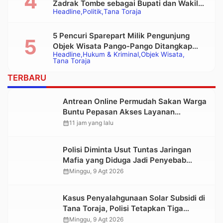
Zadrak Tombe sebagai Bupati dan Wakil
Headline
Politik
Tana Toraja
Bupati Tana Toraja Terpilih
5 Pencuri Sparepart Milik Pengunjung
Objek Wisata Pango-Pango Ditangkap
Headline
Hukum & Kriminal
Objek Wisata
Polisi
Tana Toraja
TERBARU
Antrean Online Permudah Sakan Warga
Buntu Pepasan Akses Layanan
Kesehatan Tanpa Hambatan
calendar_month
11 jam yang lalu
Polisi Diminta Usut Tuntas Jaringan
Mafia yang Diduga Jadi Penyebab
Kelangkaan BBM di Toraja
calendar_month
Minggu, 9 Agt 2026
Kasus Penyalahgunaan Solar Subsidi di
Tana Toraja, Polisi Tetapkan Tiga
Tersangka Baru
calendar_month
Minggu, 9 Agt 2026