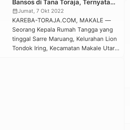
Bansos di Tana Toraja, Ternyata
Isinya Kosong
calendar_month
Jumat, 7 Okt 2022
KAREBA-TORAJA.COM, MAKALE —
Seorang Kepala Rumah Tangga yang
tinggal Sarre Maruang, Kelurahan Lion
Tondok Iring, Kecamatan Makale Utara,
Tana Toraja mengisahkan cerita
memilukan terkait bantuan sosial
(Bansos) dari pemerintah. Bantuan
sosial pemerintah yang sedianya
disambut dengan suka cita dan
bahagia karena bisa membantu
meringankan beban keluarga, ternyata
tidak bagi keluarga Sandy Pappang