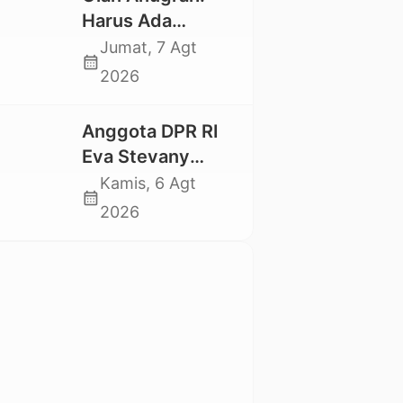
Mahasiswa
Harus Ada
Nasional 2026
Kepastian Hukum
Jumat, 7 Agt
calendar_month
Hilangnya Stoner,
2026
Agar Keluarga
tidak Larut dalam
Anggota DPR RI
Trauma dan
Eva Stevany
Kesedihan
Rataba Salurkan
Kamis, 6 Agt
Berkepanjangan
calendar_month
Bantuan Bagi
2026
Warga Terdampak
Longsor di Buntu
Pepasan