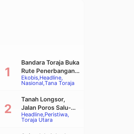
Bandara Toraja Buka
Rute Penerbangan
Ekobis
Headline
Langsung Toraja-
Nasional
Tana Toraja
Balikpapan
Tanah Longsor,
Jalan Poros Salu-
Headline
Peristiwa
Dende’ Tertutup
Toraja Utara
Total