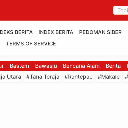
NDEKS BERITA
INDEX BERITA
PEDOMAN SIBER
E
TERMS OF SERVICE
ur
Bastem
Bawaslu
Bencana Alam
Berita
ja Utara
#Tana Toraja
#Rantepao
#Makale
#