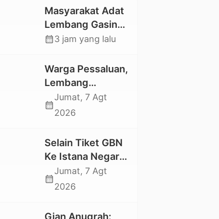
Masyarakat Adat
Lembang Gasing
Mengkendek Usir
calendar_month
3 jam yang lalu
Paksa Penggarap
yang Rusak
Warga Pessaluan,
Kawasan Hutan
Lembang
Gandangbatu
Jumat, 7 Agt
calendar_month
Swadaya Cor
2026
Jalan Kabupaten
Selain Tiket GBN
Ke Istana Negara,
Mahasiswa UKI
Jumat, 7 Agt
calendar_month
Toraja Oktavia
2026
juga Lolos ke
Pekan Seni
Gian Anugrah: