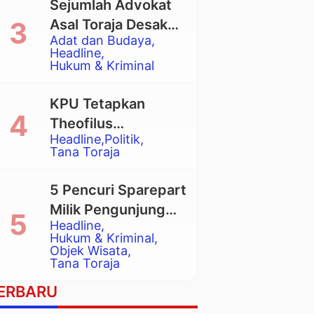
Sejumlah Advokat
Asal Toraja Desak
Adat dan Budaya
Mahkamah Agung
Headline
Larang Penggunaan
Hukum & Kriminal
Alat Berat pada
Eksekusi Rumah
KPU Tetapkan
Adat Tongkonan
Theofilus
Headline
Politik
Allorerung dan
Tana Toraja
Zadrak Tombe
sebagai Bupati dan
5 Pencuri Sparepart
Wakil Bupati Tana
Milik Pengunjung
Toraja Terpilih
Headline
Objek Wisata
Hukum & Kriminal
Pango-Pango
Objek Wisata
Tana Toraja
Ditangkap Polisi
ERBARU