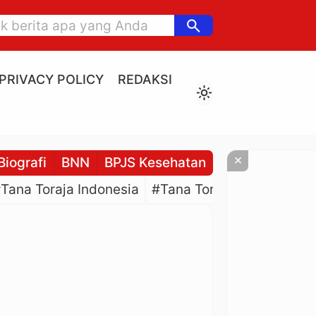
search
PRIVACY POLICY
REDAKSI
light_mode
×
Biografi
BNN
BPJS Kesehatan
BPJS Ketenaga
Tana Toraja Indonesia
#Tana Toraja Culture
#P