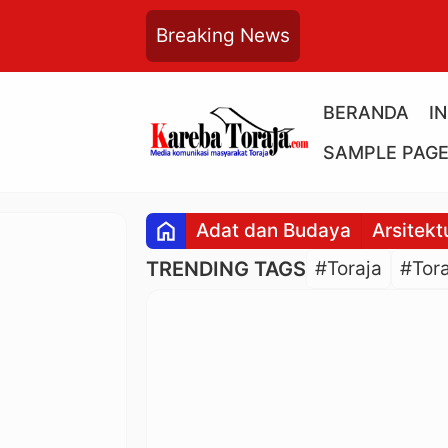
Breaking News
BERANDA
I
SAMPLE PAG
home
Adat dan Budaya
Arsitekt
TRENDING TAGS
#Toraja
#Tora