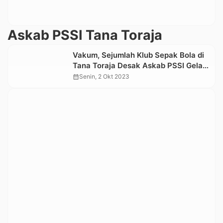
Askab PSSI Tana Toraja
Vakum, Sejumlah Klub Sepak Bola di
Tana Toraja Desak Askab PSSI Gelar
Kongres
calendar_month
Senin, 2 Okt 2023