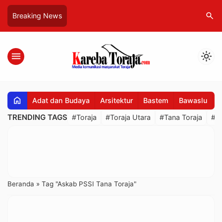
search
Breaking News
menu
light_mode
home
Adat dan Budaya
Arsitektur
Bastem
Bawaslu
B
TRENDING TAGS
#Toraja
#Toraja Utara
#Tana Toraja
#R
Beranda
»
Tag "Askab PSSI Tana Toraja"