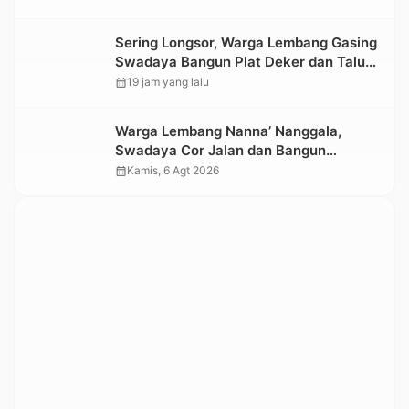
Sering Longsor, Warga Lembang Gasing
Swadaya Bangun Plat Deker dan Talut
Jalan Penghubung Antar Lembang
calendar_month
19 jam yang lalu
Warga Lembang Nanna’ Nanggala,
Swadaya Cor Jalan dan Bangun
Jembatan
calendar_month
Kamis, 6 Agt 2026