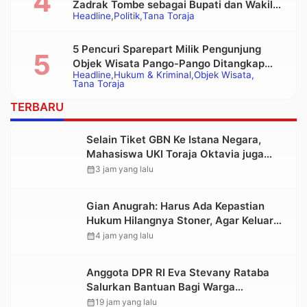
Zadrak Tombe sebagai Bupati dan Wakil
Headline
Politik
Tana Toraja
Bupati Tana Toraja Terpilih
5 Pencuri Sparepart Milik Pengunjung
Objek Wisata Pango-Pango Ditangkap
Headline
Hukum & Kriminal
Objek Wisata
Polisi
Tana Toraja
TERBARU
Selain Tiket GBN Ke Istana Negara,
Mahasiswa UKI Toraja Oktavia juga
Lolos ke Pekan Seni Mahasiswa
calendar_month
3 jam yang lalu
Nasional 2026
Gian Anugrah: Harus Ada Kepastian
Hukum Hilangnya Stoner, Agar Keluarga
tidak Larut dalam Trauma dan
calendar_month
4 jam yang lalu
Kesedihan Berkepanjangan
Anggota DPR RI Eva Stevany Rataba
Salurkan Bantuan Bagi Warga
Terdampak Longsor di Buntu Pepasan
calendar_month
19 jam yang lalu