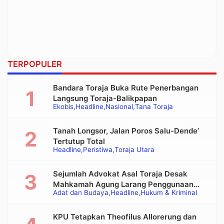
TERPOPULER
Bandara Toraja Buka Rute Penerbangan
Langsung Toraja-Balikpapan
Ekobis
Headline
Nasional
Tana Toraja
Tanah Longsor, Jalan Poros Salu-Dende’
Tertutup Total
Headline
Peristiwa
Toraja Utara
Sejumlah Advokat Asal Toraja Desak
Mahkamah Agung Larang Penggunaan
Adat dan Budaya
Headline
Hukum & Kriminal
Alat Berat pada Eksekusi Rumah Adat
Tongkonan
KPU Tetapkan Theofilus Allorerung dan