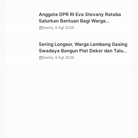
Kesedihan Berkepanjangan
Anggota DPR RI Eva Stevany Rataba
Salurkan Bantuan Bagi Warga
Terdampak Longsor di Buntu Pepasan
calendar_month
Kamis, 6 Agt 2026
Sering Longsor, Warga Lembang Gasing
Swadaya Bangun Plat Deker dan Talut
Jalan Penghubung Antar Lembang
calendar_month
Kamis, 6 Agt 2026