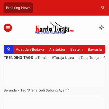
search
Breaking News
menu
light_mode
home
Adat dan Budaya
Arsitektur
Bastem
Bawaslu
B
TRENDING TAGS
#Toraja
#Toraja Utara
#Tana Toraja
#R
Beranda
»
Tag "Arena Judi Sabung Ayam"