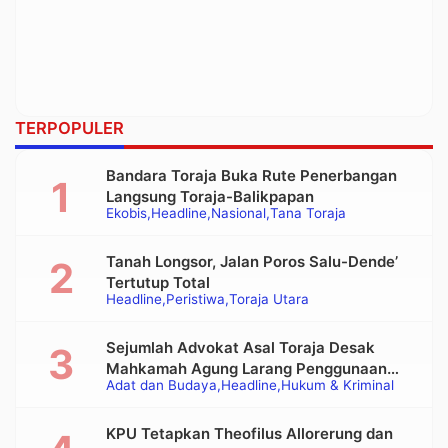
TERPOPULER
Bandara Toraja Buka Rute Penerbangan
Langsung Toraja-Balikpapan
Ekobis
Headline
Nasional
Tana Toraja
Tanah Longsor, Jalan Poros Salu-Dende’
Tertutup Total
Headline
Peristiwa
Toraja Utara
Sejumlah Advokat Asal Toraja Desak
Mahkamah Agung Larang Penggunaan
Adat dan Budaya
Headline
Hukum & Kriminal
Alat Berat pada Eksekusi Rumah Adat
Tongkonan
KPU Tetapkan Theofilus Allorerung dan