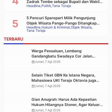
Zadrak Tombe sebagai Bupati dan Wakil
Headline
Politik
Tana Toraja
Bupati Tana Toraja Terpilih
5 Pencuri Sparepart Milik Pengunjung
Objek Wisata Pango-Pango Ditangkap
Headline
Hukum & Kriminal
Objek Wisata
Polisi
Tana Toraja
TERBARU
Warga Pessaluan, Lembang
Gandangbatu Swadaya Cor Jalan
Kabupaten
calendar_month
Jumat, 7 Agt 2026
Selain Tiket GBN Ke Istana Negara,
Mahasiswa UKI Toraja Oktavia juga
Lolos ke Pekan Seni Mahasiswa
calendar_month
Jumat, 7 Agt 2026
Nasional 2026
Gian Anugrah: Harus Ada Kepastian
Hukum Hilangnya Stoner, Agar Keluarga
tidak Larut dalam Trauma dan
calendar_month
Jumat, 7 Agt 2026