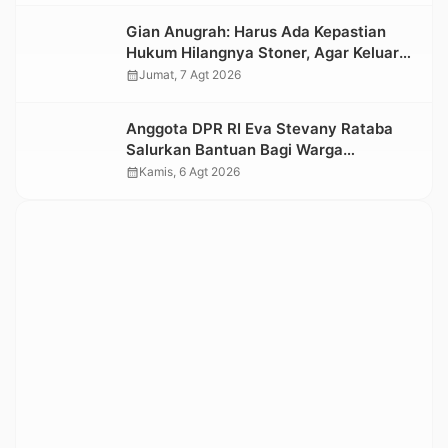
Gian Anugrah: Harus Ada Kepastian
Hukum Hilangnya Stoner, Agar Keluarga
tidak Larut dalam Trauma dan
calendar_month
Jumat, 7 Agt 2026
Kesedihan Berkepanjangan
Anggota DPR RI Eva Stevany Rataba
Salurkan Bantuan Bagi Warga
Terdampak Longsor di Buntu Pepasan
calendar_month
Kamis, 6 Agt 2026