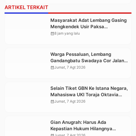
ARTIKEL TERKAIT
Masyarakat Adat Lembang Gasing
Mengkendek Usir Paksa
Penggarap yang Rusak Kawasan
calendar_month
8 jam yang lalu
Hutan
Warga Pessaluan, Lembang
Gandangbatu Swadaya Cor Jalan
Kabupaten
calendar_month
Jumat, 7 Agt 2026
Selain Tiket GBN Ke Istana Negara,
Mahasiswa UKI Toraja Oktavia
juga Lolos ke Pekan Seni
calendar_month
Jumat, 7 Agt 2026
Mahasiswa Nasional 2026
Gian Anugrah: Harus Ada
Kepastian Hukum Hilangnya
Stoner, Agar Keluarga tidak Larut
calendar_month
Jumat, 7 Agt 2026