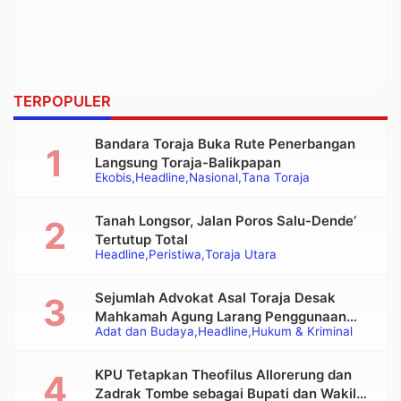
TERPOPULER
Bandara Toraja Buka Rute Penerbangan
Langsung Toraja-Balikpapan
Ekobis
Headline
Nasional
Tana Toraja
Tanah Longsor, Jalan Poros Salu-Dende’
Tertutup Total
Headline
Peristiwa
Toraja Utara
Sejumlah Advokat Asal Toraja Desak
Mahkamah Agung Larang Penggunaan
Adat dan Budaya
Headline
Hukum & Kriminal
Alat Berat pada Eksekusi Rumah Adat
Tongkonan
KPU Tetapkan Theofilus Allorerung dan
Zadrak Tombe sebagai Bupati dan Wakil