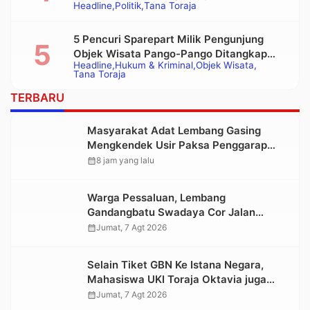
Headline
Politik
Tana Toraja
Bupati Tana Toraja Terpilih
5 Pencuri Sparepart Milik Pengunjung
Objek Wisata Pango-Pango Ditangkap
Headline
Hukum & Kriminal
Objek Wisata
Polisi
Tana Toraja
TERBARU
Masyarakat Adat Lembang Gasing
Mengkendek Usir Paksa Penggarap
yang Rusak Kawasan Hutan
calendar_month
8 jam yang lalu
Warga Pessaluan, Lembang
Gandangbatu Swadaya Cor Jalan
Kabupaten
calendar_month
Jumat, 7 Agt 2026
Selain Tiket GBN Ke Istana Negara,
Mahasiswa UKI Toraja Oktavia juga
Lolos ke Pekan Seni Mahasiswa
calendar_month
Jumat, 7 Agt 2026
Nasional 2026