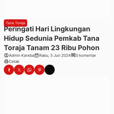
Tana Toraja
Peringati Hari Lingkungan
Hidup Sedunia Pemkab Tana
Toraja Tanam 23 Ribu Pohon
account_circle
calendar_month
comment
Admin Kareba
Rabu, 5 Jun 2024
0 komentar
print
Cetak