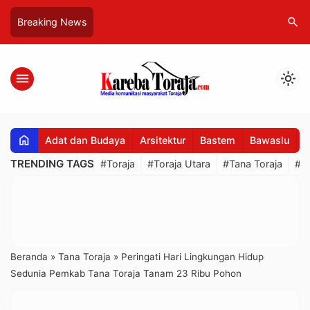
search
Breaking News
menu
light_mode
home
Adat dan Budaya
Arsitektur
Bastem
Bawaslu
B
TRENDING TAGS
#Toraja
#Toraja Utara
#Tana Toraja
#R
Beranda
»
Tana Toraja
»
Peringati Hari Lingkungan Hidup
Sedunia Pemkab Tana Toraja Tanam 23 Ribu Pohon