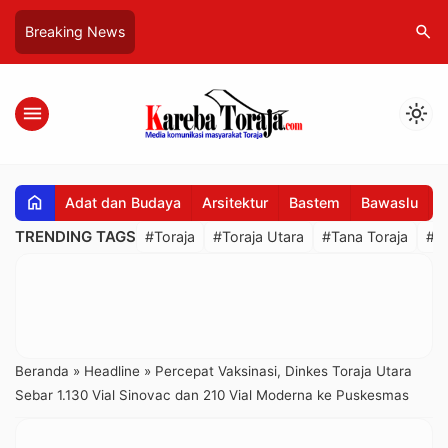
search
Breaking News
menu
light_mode
home
Adat dan Budaya
Arsitektur
Bastem
Bawaslu
B
TRENDING TAGS
#Toraja
#Toraja Utara
#Tana Toraja
#R
Beranda
»
Headline
»
Percepat Vaksinasi, Dinkes Toraja Utara
Sebar 1.130 Vial Sinovac dan 210 Vial Moderna ke Puskesmas