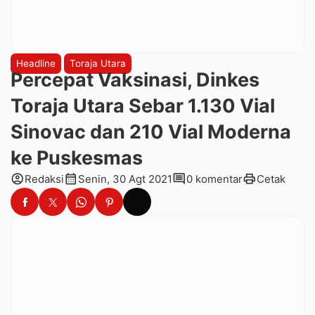
Headline
Toraja Utara
Percepat Vaksinasi, Dinkes
Toraja Utara Sebar 1.130 Vial
Sinovac dan 210 Vial Moderna
ke Puskesmas
account_circle
calendar_month
comment
print
Redaksi
Senin, 30 Agt 2021
0 komentar
Cetak