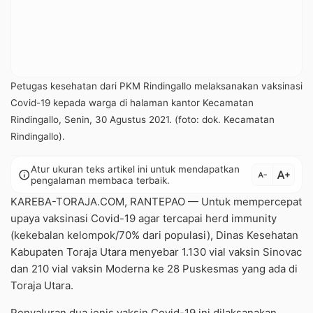
Petugas kesehatan dari PKM Rindingallo melaksanakan vaksinasi
Covid-19 kepada warga di halaman kantor Kecamatan
Rindingallo, Senin, 30 Agustus 2021. (foto: dok. Kecamatan
Rindingallo).
Atur ukuran teks artikel ini untuk mendapatkan
text_increase
info
text_decrease
pengalaman membaca terbaik.
KAREBA-TORAJA.COM, RANTEPAO — Untuk mempercepat
upaya vaksinasi Covid-19 agar tercapai herd immunity
(kekebalan kelompok/70% dari populasi), Dinas Kesehatan
Kabupaten Toraja Utara menyebar 1.130 vial vaksin Sinovac
dan 210 vial vaksin Moderna ke 28 Puskesmas yang ada di
Toraja Utara.
Penyaluran dua jenis vaksin Covid-19 ini dilaksanakan