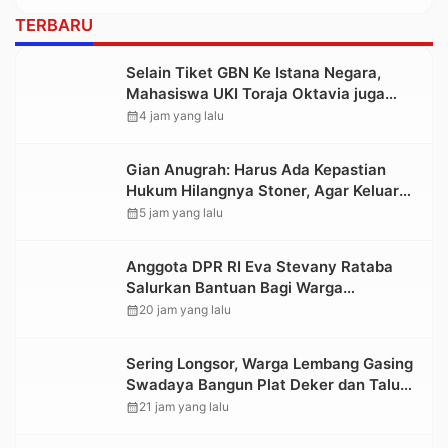
TERBARU
Selain Tiket GBN Ke Istana Negara,
Mahasiswa UKI Toraja Oktavia juga
Lolos ke Pekan Seni Mahasiswa
calendar_month
4 jam yang lalu
Nasional 2026
Gian Anugrah: Harus Ada Kepastian
Hukum Hilangnya Stoner, Agar Keluarga
tidak Larut dalam Trauma dan
calendar_month
5 jam yang lalu
Kesedihan Berkepanjangan
Anggota DPR RI Eva Stevany Rataba
Salurkan Bantuan Bagi Warga
Terdampak Longsor di Buntu Pepasan
calendar_month
20 jam yang lalu
Sering Longsor, Warga Lembang Gasing
Swadaya Bangun Plat Deker dan Talut
Jalan Penghubung Antar Lembang
calendar_month
21 jam yang lalu