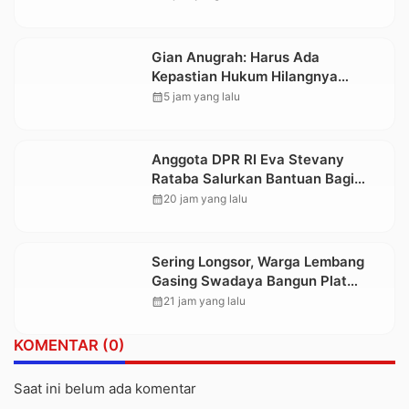
Mahasiswa Nasional 2026
Gian Anugrah: Harus Ada
Kepastian Hukum Hilangnya
Stoner, Agar Keluarga tidak Larut
calendar_month
5 jam yang lalu
dalam Trauma dan Kesedihan
Berkepanjangan
Anggota DPR RI Eva Stevany
Rataba Salurkan Bantuan Bagi
Warga Terdampak Longsor di
calendar_month
20 jam yang lalu
Buntu Pepasan
Sering Longsor, Warga Lembang
Gasing Swadaya Bangun Plat
Deker dan Talut Jalan Penghubung
calendar_month
21 jam yang lalu
Antar Lembang
KOMENTAR (0)
Saat ini belum ada komentar