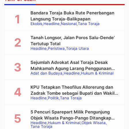
Bandara Toraja Buka Rute Penerbangan
Langsung Toraja-Balikpapan
Ekobis
Headline
Nasional
Tana Toraja
Tanah Longsor, Jalan Poros Salu-Dende’
Tertutup Total
Headline
Peristiwa
Toraja Utara
Sejumlah Advokat Asal Toraja Desak
Mahkamah Agung Larang Penggunaan
Adat dan Budaya
Headline
Hukum & Kriminal
Alat Berat pada Eksekusi Rumah Adat
Tongkonan
KPU Tetapkan Theofilus Allorerung dan
Zadrak Tombe sebagai Bupati dan Wakil
Headline
Politik
Tana Toraja
Bupati Tana Toraja Terpilih
5 Pencuri Sparepart Milik Pengunjung
Objek Wisata Pango-Pango Ditangkap
Headline
Hukum & Kriminal
Objek Wisata
Polisi
Tana Toraja