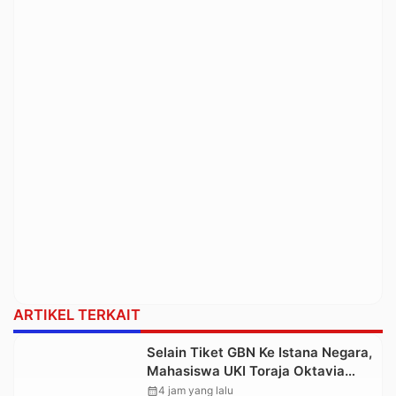
ARTIKEL TERKAIT
Selain Tiket GBN Ke Istana Negara,
Mahasiswa UKI Toraja Oktavia
juga Lolos ke Pekan Seni
calendar_month
4 jam yang lalu