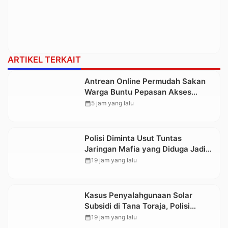
ARTIKEL TERKAIT
Antrean Online Permudah Sakan
Warga Buntu Pepasan Akses
Layanan Kesehatan Tanpa
calendar_month
5 jam yang lalu
Hambatan
Polisi Diminta Usut Tuntas
Jaringan Mafia yang Diduga Jadi
Penyebab Kelangkaan BBM di
calendar_month
19 jam yang lalu
Toraja
Kasus Penyalahgunaan Solar
Subsidi di Tana Toraja, Polisi
Tetapkan Tiga Tersangka Baru
calendar_month
19 jam yang lalu