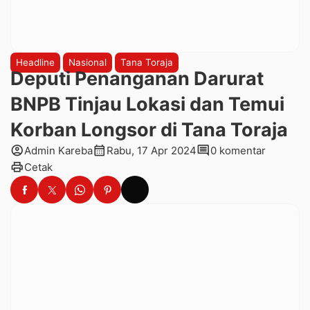
Headline
Nasional
Tana Toraja
Deputi Penanganan Darurat
BNPB Tinjau Lokasi dan Temui
Korban Longsor di Tana Toraja
account_circle
calendar_month
comment
Admin Kareba
Rabu, 17 Apr 2024
0 komentar
print
Cetak