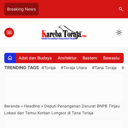
search
Breaking News
menu
light_mode
home
Adat dan Budaya
Arsitektur
Bastem
Bawaslu
B
TRENDING TAGS
#Toraja
#Toraja Utara
#Tana Toraja
#R
Beranda
»
Headline
»
Deputi Penanganan Darurat BNPB Tinjau
Lokasi dan Temui Korban Longsor di Tana Toraja