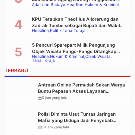
Adat dan Budaya
Headline
Hukum & Kriminal
Alat Berat pada Eksekusi Rumah Adat
Tongkonan
KPU Tetapkan Theofilus Allorerung dan
Zadrak Tombe sebagai Bupati dan Wakil
Headline
Politik
Tana Toraja
Bupati Tana Toraja Terpilih
5 Pencuri Sparepart Milik Pengunjung
Objek Wisata Pango-Pango Ditangkap
Headline
Hukum & Kriminal
Objek Wisata
Polisi
Tana Toraja
TERBARU
Antrean Online Permudah Sakan Warga
Buntu Pepasan Akses Layanan
Kesehatan Tanpa Hambatan
calendar_month
5 jam yang lalu
Polisi Diminta Usut Tuntas Jaringan
Mafia yang Diduga Jadi Penyebab
Kelangkaan BBM di Toraja
calendar_month
19 jam yang lalu