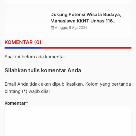
Dukung Potensi Wisata Budaya,
Mahasiswa KKNT Unhas 116
Kelurahan Nonongan Utara Pasang
calendar_month
Minggu, 9 Agt 2026
Papan Informasi Objek Wisata
Berbasis Digital
KOMENTAR (0)
Saat ini belum ada komentar
Silahkan tulis komentar Anda
Email Anda tidak akan dipublikasikan. Kolom yang bertanda
bintang (*) wajib diisi
Komentar*