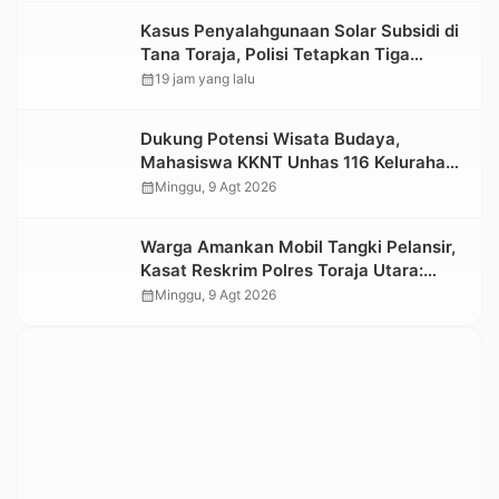
Kasus Penyalahgunaan Solar Subsidi di
Tana Toraja, Polisi Tetapkan Tiga
Tersangka Baru
calendar_month
19 jam yang lalu
Dukung Potensi Wisata Budaya,
Mahasiswa KKNT Unhas 116 Kelurahan
Nonongan Utara Pasang Papan
calendar_month
Minggu, 9 Agt 2026
Informasi Objek Wisata Berbasis Digital
Warga Amankan Mobil Tangki Pelansir,
Kasat Reskrim Polres Toraja Utara:
Proses Hukum Berjalan Transparan
calendar_month
Minggu, 9 Agt 2026