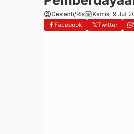
account_circle
calendar_month
Desianti/Rls
Kamis, 9 Jul 
Facebook
Twitter