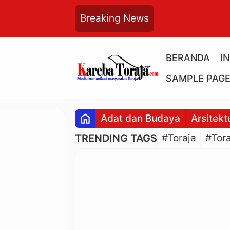
Breaking News
BERANDA
I
SAMPLE PAG
home
Adat dan Budaya
Arsitekt
TRENDING TAGS
#Toraja
#Tora