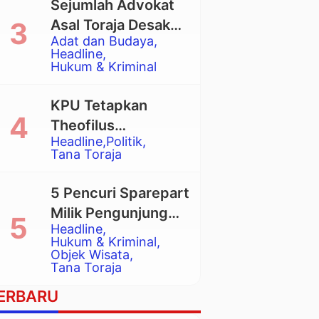
Sejumlah Advokat
Asal Toraja Desak
Adat dan Budaya
Mahkamah Agung
Headline
Larang Penggunaan
Hukum & Kriminal
Alat Berat pada
Eksekusi Rumah
KPU Tetapkan
Adat Tongkonan
Theofilus
Headline
Politik
Allorerung dan
Tana Toraja
Zadrak Tombe
sebagai Bupati dan
5 Pencuri Sparepart
Wakil Bupati Tana
Milik Pengunjung
Toraja Terpilih
Headline
Objek Wisata
Hukum & Kriminal
Pango-Pango
Objek Wisata
Tana Toraja
Ditangkap Polisi
ERBARU