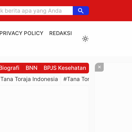
search
PRIVACY POLICY
REDAKSI
light_mode
×
Biografi
BNN
BPJS Kesehatan
BPJS Ketenaga
Tana Toraja Indonesia
#Tana Toraja Culture
#P