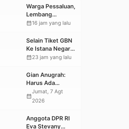
Warga Pessaluan,
Lembang
Gandangbatu
calendar_month
16 jam yang lalu
Swadaya Cor
Jalan Kabupaten
Selain Tiket GBN
Ke Istana Negara,
Mahasiswa UKI
calendar_month
23 jam yang lalu
Toraja Oktavia
juga Lolos ke
Gian Anugrah:
Pekan Seni
Harus Ada
Mahasiswa
Kepastian Hukum
Jumat, 7 Agt
calendar_month
Nasional 2026
Hilangnya Stoner,
2026
Agar Keluarga
tidak Larut dalam
Anggota DPR RI
Trauma dan
Eva Stevany