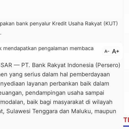
upakan bank penyalur Kredit Usaha Rakyat (KUT)
.
untuk mendapatkan pengalaman membaca
text_increase
text_decrease
 — PT. Bank Rakyat Indonesia (Persero)
en yang serius dalam hal pemberdayaan
nyediaan layanan perbankan baik dalam
keuangan, pendampingan usaha sampai
odalan, baik bagi masyarakat di wilayah
rat, Sulawesi Tenggara dan Maluku, maupun
T