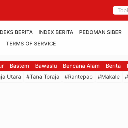
NDEKS BERITA
INDEX BERITA
PEDOMAN SIBER
E
TERMS OF SERVICE
ur
Bastem
Bawaslu
Bencana Alam
Berita
ja Utara
#Tana Toraja
#Rantepao
#Makale
#