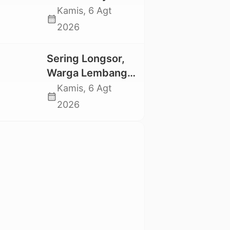
Kesedihan
Rataba Salurkan
Kamis, 6 Agt
Berkepanjangan
calendar_month
Bantuan Bagi
2026
Warga Terdampak
Longsor di Buntu
Sering Longsor,
Pepasan
Warga Lembang
Gasing Swadaya
Kamis, 6 Agt
calendar_month
Bangun Plat
2026
Deker dan Talut
Jalan
Penghubung
Antar Lembang