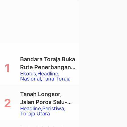
Bandara Toraja Buka
Rute Penerbangan
Ekobis
Headline
Langsung Toraja-
Nasional
Tana Toraja
Balikpapan
Tanah Longsor,
Jalan Poros Salu-
Headline
Peristiwa
Dende’ Tertutup
Toraja Utara
Total