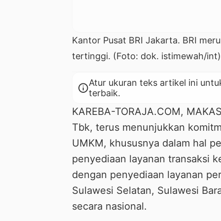
Kantor Pusat BRI Jakarta. BRI mer
tertinggi. (Foto: dok. istimewah/int)
Atur ukuran teks artikel ini 
info
terbaik.
KAREBA-TORAJA.COM, MAKASSAR
Tbk, terus menunjukkan komitm
UMKM, khususnya dalam hal pe
penyediaan layanan transaksi 
dengan penyediaan layanan perm
Sulawesi Selatan, Sulawesi Ba
secara nasional.