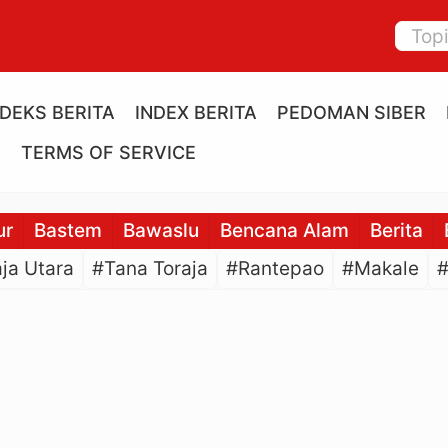
NDEKS BERITA
INDEX BERITA
PEDOMAN SIBER
E
TERMS OF SERVICE
ur
Bastem
Bawaslu
Bencana Alam
Berita
ja Utara
#Tana Toraja
#Rantepao
#Makale
#