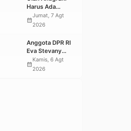
Mahasiswa
Harus Ada
Nasional 2026
Kepastian Hukum
Jumat, 7 Agt
calendar_month
Hilangnya Stoner,
2026
Agar Keluarga
tidak Larut dalam
Anggota DPR RI
Trauma dan
Eva Stevany
Kesedihan
Rataba Salurkan
Kamis, 6 Agt
Berkepanjangan
calendar_month
Bantuan Bagi
2026
Warga Terdampak
Longsor di Buntu
Pepasan