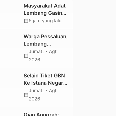
Masyarakat Adat
Lembang Gasing
Mengkendek Usir
calendar_month
5 jam yang lalu
Paksa Penggarap
yang Rusak
Warga Pessaluan,
Kawasan Hutan
Lembang
Gandangbatu
Jumat, 7 Agt
calendar_month
Swadaya Cor
2026
Jalan Kabupaten
Selain Tiket GBN
Ke Istana Negara,
Mahasiswa UKI
Jumat, 7 Agt
calendar_month
Toraja Oktavia
2026
juga Lolos ke
Pekan Seni
Gian Anugrah: