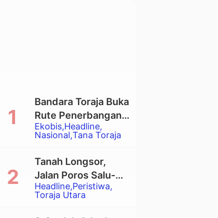
Bandara Toraja Buka
Rute Penerbangan
Ekobis
Headline
Langsung Toraja-
Nasional
Tana Toraja
Balikpapan
Tanah Longsor,
Jalan Poros Salu-
Headline
Peristiwa
Dende’ Tertutup
Toraja Utara
Total