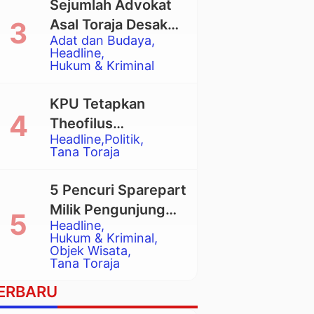
Sejumlah Advokat
Asal Toraja Desak
Adat dan Budaya
Mahkamah Agung
Headline
Larang Penggunaan
Hukum & Kriminal
Alat Berat pada
Eksekusi Rumah
KPU Tetapkan
Adat Tongkonan
Theofilus
Headline
Politik
Allorerung dan
Tana Toraja
Zadrak Tombe
sebagai Bupati dan
5 Pencuri Sparepart
Wakil Bupati Tana
Milik Pengunjung
Toraja Terpilih
Headline
Objek Wisata
Hukum & Kriminal
Pango-Pango
Objek Wisata
Tana Toraja
Ditangkap Polisi
ERBARU