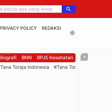
search
PRIVACY POLICY
REDAKSI
light_mode
×
Biografi
BNN
BPJS Kesehatan
BPJS Ketenaga
Tana Toraja Indonesia
#Tana Toraja Culture
#P