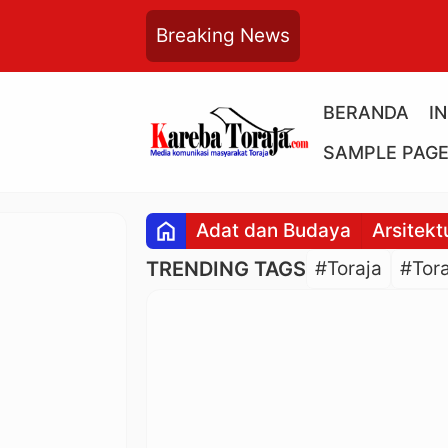
Breaking News
BERANDA
I
SAMPLE PAG
home
Adat dan Budaya
Arsitekt
TRENDING TAGS
#Toraja
#Tora