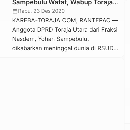
Sampebulu Wafat, Wabup Toraja
Utara Ungkapkan Dukacita
calendar_month
Rabu, 23 Des 2020
KAREBA-TORAJA.COM, RANTEPAO —
Anggota DPRD Toraja Utara dari Fraksi
Nasdem, Yohan Sampebulu,
dikabarkan meninggal dunia di RSUD
Lakipadada Tana Toraja, Rabu, 23
Desember 2020 siang. Almarhum
Yohan Sampebulu sempat dirawat
selama sekitar dua pekan di RSUD
Lakipadada. Wakil Bupati Toraja Utara,
yang juga Ketua Partai Nasdem Toraja
Utara, Yosia Rinto Kadang,
membenarkan kabar duka salah […]