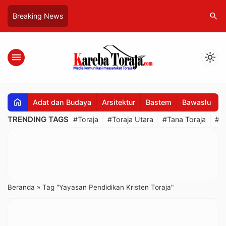
search
Breaking News
menu
light_mode
home
Adat dan Budaya
Arsitektur
Bastem
Bawaslu
B
TRENDING TAGS
#Toraja
#Toraja Utara
#Tana Toraja
#R
Beranda
»
Tag "Yayasan Pendidikan Kristen Toraja"