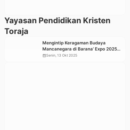
Yayasan Pendidikan Kristen
Toraja
Mengintip Keragaman Budaya
Mancanegara di Barana’ Expo 2025
SMA Kristen Barana’
calendar_month
Senin, 13 Okt 2025