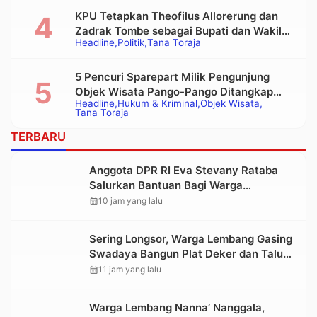
KPU Tetapkan Theofilus Allorerung dan
Zadrak Tombe sebagai Bupati dan Wakil
Headline
Politik
Tana Toraja
Bupati Tana Toraja Terpilih
5 Pencuri Sparepart Milik Pengunjung
Objek Wisata Pango-Pango Ditangkap
Headline
Hukum & Kriminal
Objek Wisata
Polisi
Tana Toraja
TERBARU
Anggota DPR RI Eva Stevany Rataba
Salurkan Bantuan Bagi Warga
Terdampak Longsor di Buntu Pepasan
calendar_month
10 jam yang lalu
Sering Longsor, Warga Lembang Gasing
Swadaya Bangun Plat Deker dan Talut
Jalan Penghubung Antar Lembang
calendar_month
11 jam yang lalu
Warga Lembang Nanna’ Nanggala,