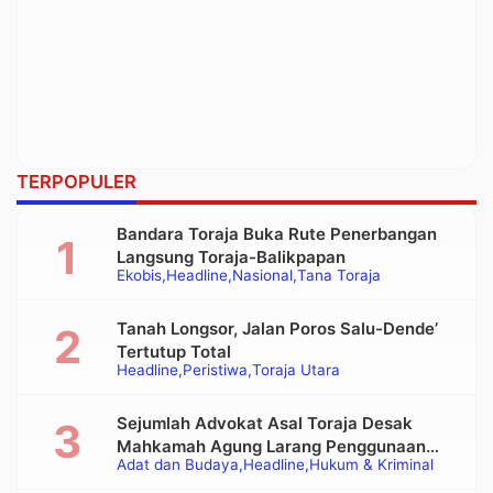
TERPOPULER
Bandara Toraja Buka Rute Penerbangan
Langsung Toraja-Balikpapan
Ekobis
Headline
Nasional
Tana Toraja
Tanah Longsor, Jalan Poros Salu-Dende’
Tertutup Total
Headline
Peristiwa
Toraja Utara
Sejumlah Advokat Asal Toraja Desak
Mahkamah Agung Larang Penggunaan
Adat dan Budaya
Headline
Hukum & Kriminal
Alat Berat pada Eksekusi Rumah Adat
Tongkonan