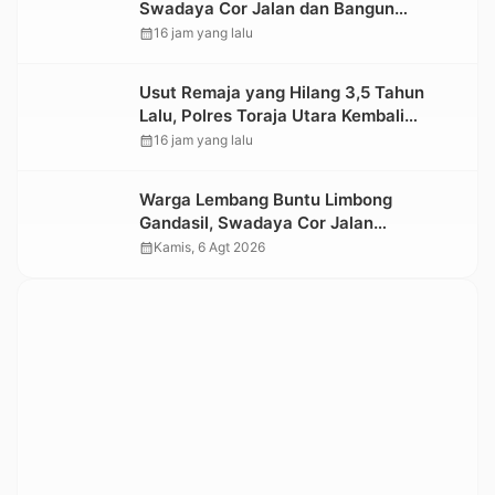
Swadaya Cor Jalan dan Bangun
Jembatan
calendar_month
16 jam yang lalu
Usut Remaja yang Hilang 3,5 Tahun
Lalu, Polres Toraja Utara Kembali
Datangi TKP
calendar_month
16 jam yang lalu
Warga Lembang Buntu Limbong
Gandasil, Swadaya Cor Jalan
Sepanjang 500 Meter
calendar_month
Kamis, 6 Agt 2026