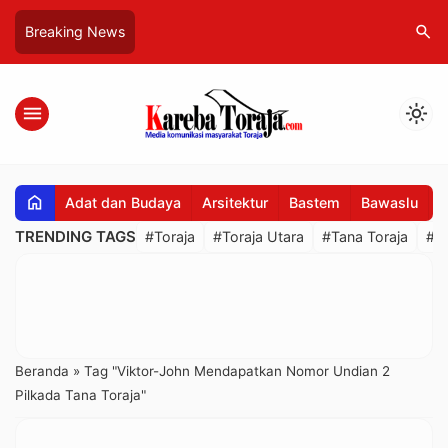
search
Breaking News
menu
light_mode
home
Adat dan Budaya
Arsitektur
Bastem
Bawaslu
B
TRENDING TAGS
#Toraja
#Toraja Utara
#Tana Toraja
#R
Beranda
»
Tag "Viktor-John Mendapatkan Nomor Undian 2
Pilkada Tana Toraja"