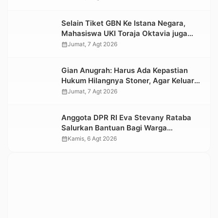
Selain Tiket GBN Ke Istana Negara,
Mahasiswa UKI Toraja Oktavia juga
Lolos ke Pekan Seni Mahasiswa
calendar_month
Jumat, 7 Agt 2026
Nasional 2026
Gian Anugrah: Harus Ada Kepastian
Hukum Hilangnya Stoner, Agar Keluarga
tidak Larut dalam Trauma dan
calendar_month
Jumat, 7 Agt 2026
Kesedihan Berkepanjangan
Anggota DPR RI Eva Stevany Rataba
Salurkan Bantuan Bagi Warga
Terdampak Longsor di Buntu Pepasan
calendar_month
Kamis, 6 Agt 2026