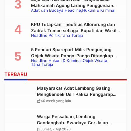
Mahkamah Agung Larang Penggunaan
Adat dan Budaya
Headline
Hukum & Kriminal
Alat Berat pada Eksekusi Rumah Adat
Tongkonan
KPU Tetapkan Theofilus Allorerung dan
Zadrak Tombe sebagai Bupati dan Wakil
Headline
Politik
Tana Toraja
Bupati Tana Toraja Terpilih
5 Pencuri Sparepart Milik Pengunjung
Objek Wisata Pango-Pango Ditangkap
Headline
Hukum & Kriminal
Objek Wisata
Polisi
Tana Toraja
TERBARU
Masyarakat Adat Lembang Gasing
Mengkendek Usir Paksa Penggarap
yang Rusak Kawasan Hutan
calendar_month
40 menit yang lalu
Warga Pessaluan, Lembang
Gandangbatu Swadaya Cor Jalan
Kabupaten
calendar_month
Jumat, 7 Agt 2026