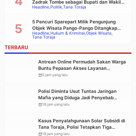
Zadrak Tombe sebagai Bupati dan Wakil
Headline
Politik
Tana Toraja
Bupati Tana Toraja Terpilih
5 Pencuri Sparepart Milik Pengunjung
Objek Wisata Pango-Pango Ditangkap
Headline
Hukum & Kriminal
Objek Wisata
Polisi
Tana Toraja
TERBARU
Antrean Online Permudah Sakan Warga
Buntu Pepasan Akses Layanan
Kesehatan Tanpa Hambatan
calendar_month
5 jam yang lalu
Polisi Diminta Usut Tuntas Jaringan
Mafia yang Diduga Jadi Penyebab
Kelangkaan BBM di Toraja
calendar_month
18 jam yang lalu
Kasus Penyalahgunaan Solar Subsidi di
Tana Toraja, Polisi Tetapkan Tiga
Tersangka Baru
calendar_month
18 jam yang lalu