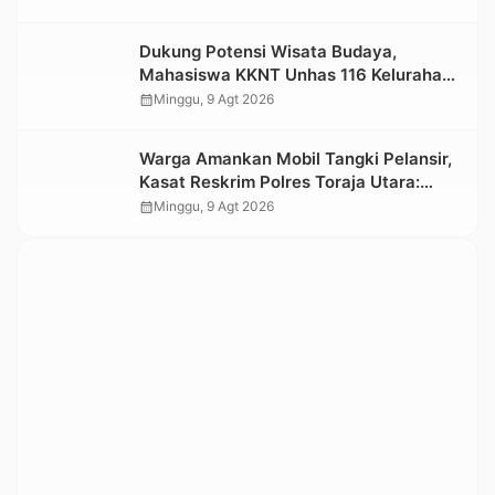
Dukung Potensi Wisata Budaya,
Mahasiswa KKNT Unhas 116 Kelurahan
Nonongan Utara Pasang Papan
calendar_month
Minggu, 9 Agt 2026
Informasi Objek Wisata Berbasis Digital
Warga Amankan Mobil Tangki Pelansir,
Kasat Reskrim Polres Toraja Utara:
Proses Hukum Berjalan Transparan
calendar_month
Minggu, 9 Agt 2026