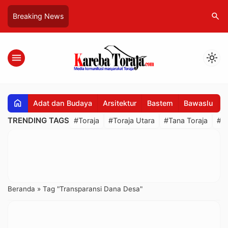
search
Breaking News
menu
light_mode
home
Adat dan Budaya
Arsitektur
Bastem
Bawaslu
B
TRENDING TAGS
#Toraja
#Toraja Utara
#Tana Toraja
#R
Beranda
»
Tag "Transparansi Dana Desa"