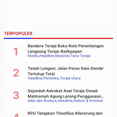
TERPOPULER
Bandara Toraja Buka Rute Penerbangan
Langsung Toraja-Balikpapan
Ekobis
Headline
Nasional
Tana Toraja
Tanah Longsor, Jalan Poros Salu-Dende’
Tertutup Total
Headline
Peristiwa
Toraja Utara
Sejumlah Advokat Asal Toraja Desak
Mahkamah Agung Larang Penggunaan
Adat dan Budaya
Headline
Hukum & Kriminal
Alat Berat pada Eksekusi Rumah Adat
Tongkonan
KPU Tetapkan Theofilus Allorerung dan