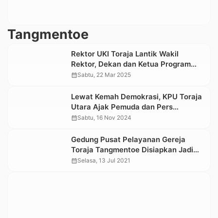
Tangmentoe
Rektor UKI Toraja Lantik Wakil
Rektor, Dekan dan Ketua Program
Studi, Berikut Nama-namanya
calendar_month
Sabtu, 22 Mar 2025
Lewat Kemah Demokrasi, KPU Toraja
Utara Ajak Pemuda dan Pers
Berpartisipasi Sukseskan Pilkada
calendar_month
Sabtu, 16 Nov 2024
2024
Gedung Pusat Pelayanan Gereja
Toraja Tangmentoe Disiapkan Jadi
Tempat Isolasi Mandiri OTG
calendar_month
Selasa, 13 Jul 2021