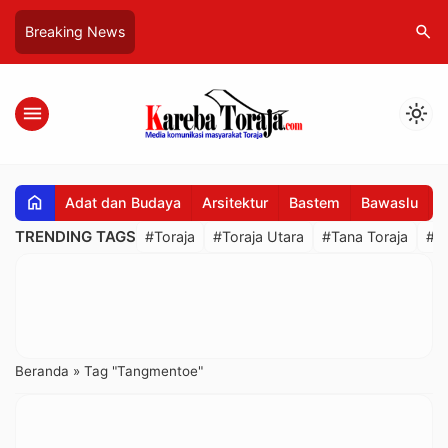
search
Breaking News
menu
light_mode
home
Adat dan Budaya
Arsitektur
Bastem
Bawaslu
B
TRENDING TAGS
#Toraja
#Toraja Utara
#Tana Toraja
#R
Beranda
»
Tag "Tangmentoe"