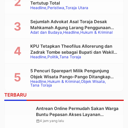
Tertutup Total
Headline
Peristiwa
Toraja Utara
Sejumlah Advokat Asal Toraja Desak
Mahkamah Agung Larang Penggunaan
Adat dan Budaya
Headline
Hukum & Kriminal
Alat Berat pada Eksekusi Rumah Adat
Tongkonan
KPU Tetapkan Theofilus Allorerung dan
Zadrak Tombe sebagai Bupati dan Wakil
Headline
Politik
Tana Toraja
Bupati Tana Toraja Terpilih
5 Pencuri Sparepart Milik Pengunjung
Objek Wisata Pango-Pango Ditangkap
Headline
Hukum & Kriminal
Objek Wisata
Polisi
Tana Toraja
TERBARU
Antrean Online Permudah Sakan Warga
Buntu Pepasan Akses Layanan
Kesehatan Tanpa Hambatan
calendar_month
4 jam yang lalu