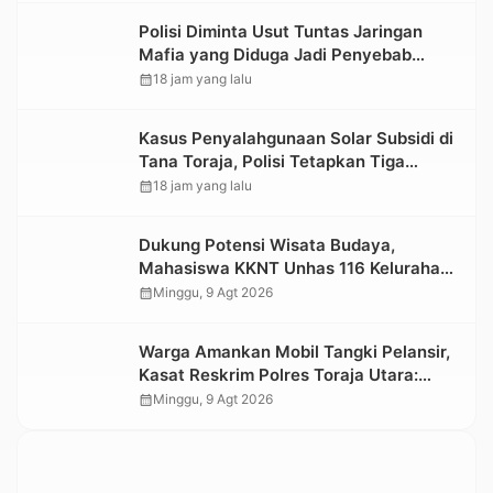
Polisi Diminta Usut Tuntas Jaringan
Mafia yang Diduga Jadi Penyebab
Kelangkaan BBM di Toraja
calendar_month
18 jam yang lalu
Kasus Penyalahgunaan Solar Subsidi di
Tana Toraja, Polisi Tetapkan Tiga
Tersangka Baru
calendar_month
18 jam yang lalu
Dukung Potensi Wisata Budaya,
Mahasiswa KKNT Unhas 116 Kelurahan
Nonongan Utara Pasang Papan
calendar_month
Minggu, 9 Agt 2026
Informasi Objek Wisata Berbasis Digital
Warga Amankan Mobil Tangki Pelansir,
Kasat Reskrim Polres Toraja Utara:
Proses Hukum Berjalan Transparan
calendar_month
Minggu, 9 Agt 2026