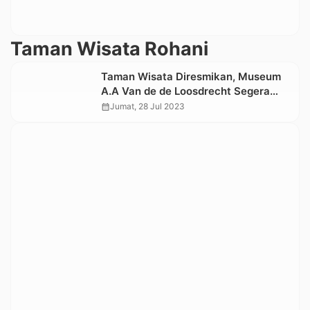
Taman Wisata Rohani
Taman Wisata Diresmikan, Museum
A.A Van de de Loosdrecht Segera
Dibangun
calendar_month
Jumat, 28 Jul 2023