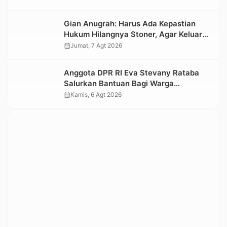
Nasional 2026
Gian Anugrah: Harus Ada Kepastian
Hukum Hilangnya Stoner, Agar Keluarga
tidak Larut dalam Trauma dan
calendar_month
Jumat, 7 Agt 2026
Kesedihan Berkepanjangan
Anggota DPR RI Eva Stevany Rataba
Salurkan Bantuan Bagi Warga
Terdampak Longsor di Buntu Pepasan
calendar_month
Kamis, 6 Agt 2026