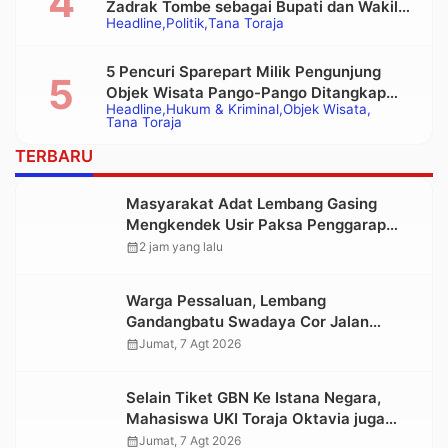
Zadrak Tombe sebagai Bupati dan Wakil
Headline
Politik
Tana Toraja
Bupati Tana Toraja Terpilih
5 Pencuri Sparepart Milik Pengunjung
Objek Wisata Pango-Pango Ditangkap
Headline
Hukum & Kriminal
Objek Wisata
Polisi
Tana Toraja
TERBARU
Masyarakat Adat Lembang Gasing
Mengkendek Usir Paksa Penggarap
yang Rusak Kawasan Hutan
calendar_month
2 jam yang lalu
Warga Pessaluan, Lembang
Gandangbatu Swadaya Cor Jalan
Kabupaten
calendar_month
Jumat, 7 Agt 2026
Selain Tiket GBN Ke Istana Negara,
Mahasiswa UKI Toraja Oktavia juga
Lolos ke Pekan Seni Mahasiswa
calendar_month
Jumat, 7 Agt 2026