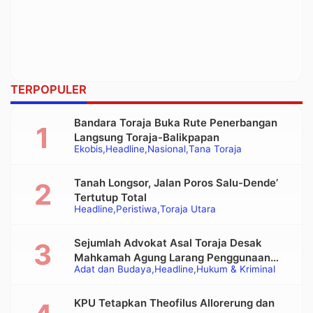
TERPOPULER
Bandara Toraja Buka Rute Penerbangan
Langsung Toraja-Balikpapan
Ekobis
Headline
Nasional
Tana Toraja
Tanah Longsor, Jalan Poros Salu-Dende’
Tertutup Total
Headline
Peristiwa
Toraja Utara
Sejumlah Advokat Asal Toraja Desak
Mahkamah Agung Larang Penggunaan
Adat dan Budaya
Headline
Hukum & Kriminal
Alat Berat pada Eksekusi Rumah Adat
Tongkonan
KPU Tetapkan Theofilus Allorerung dan