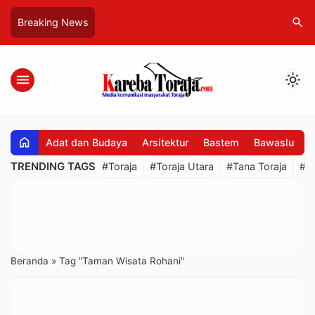
search
Breaking News
menu
light_mode
home
Adat dan Budaya
Arsitektur
Bastem
Bawaslu
B
TRENDING TAGS
#Toraja
#Toraja Utara
#Tana Toraja
#R
Beranda
»
Tag "Taman Wisata Rohani"