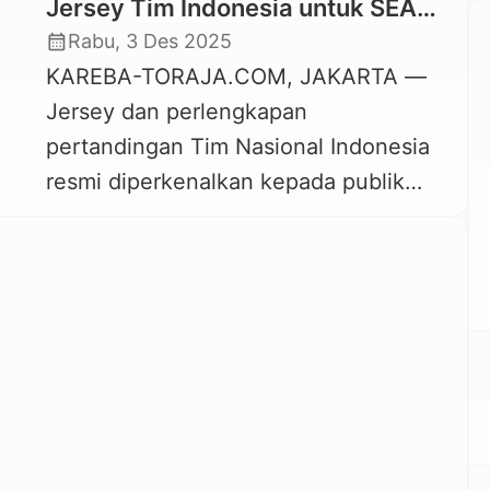
Jersey Tim Indonesia untuk SEA
Games 2025 Bermotif Toraja
calendar_month
Rabu, 3 Des 2025
KAREBA-TORAJA.COM, JAKARTA —
Jersey dan perlengkapan
pertandingan Tim Nasional Indonesia
resmi diperkenalkan kepada publik
pada Senin, 1 Desember 2025. Jersey
bermotif Toraja ini akan digunakan
para pemain sepak bola dan atlet-atlet
lainnya selama gelaran SEA Games
Thailand, yang akan dimulai pada
Selasa, 9 Desember 2025. Jersey dan
perlengkapan tanding Tim Indonesia
ini didesain oleh Putra […]