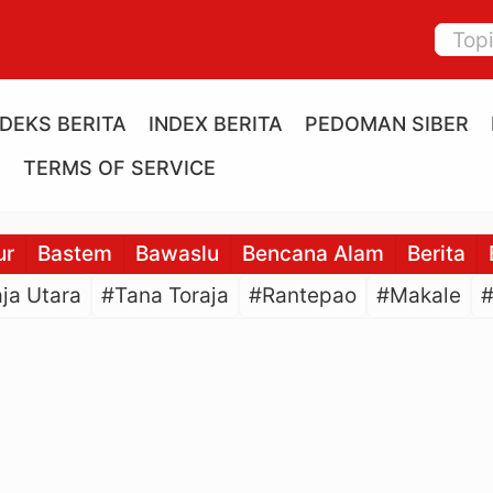
NDEKS BERITA
INDEX BERITA
PEDOMAN SIBER
E
TERMS OF SERVICE
ur
Bastem
Bawaslu
Bencana Alam
Berita
ja Utara
#Tana Toraja
#Rantepao
#Makale
#