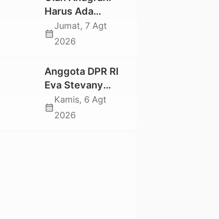
Mahasiswa
Harus Ada
Nasional 2026
Kepastian Hukum
Jumat, 7 Agt
calendar_month
Hilangnya Stoner,
2026
Agar Keluarga
tidak Larut dalam
Anggota DPR RI
Trauma dan
Eva Stevany
Kesedihan
Rataba Salurkan
Kamis, 6 Agt
Berkepanjangan
calendar_month
Bantuan Bagi
2026
Warga Terdampak
Longsor di Buntu
Pepasan