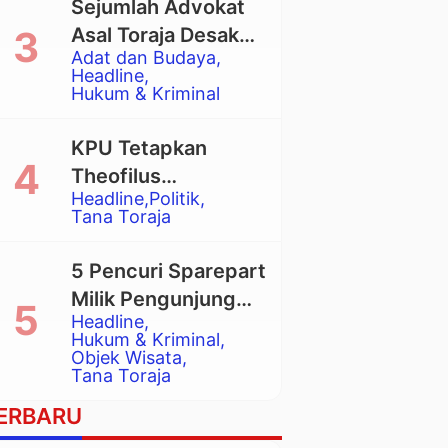
Sejumlah Advokat
Asal Toraja Desak
Adat dan Budaya
Mahkamah Agung
Headline
Larang Penggunaan
Hukum & Kriminal
Alat Berat pada
Eksekusi Rumah
KPU Tetapkan
Adat Tongkonan
Theofilus
Headline
Politik
Allorerung dan
Tana Toraja
Zadrak Tombe
sebagai Bupati dan
5 Pencuri Sparepart
Wakil Bupati Tana
Milik Pengunjung
Toraja Terpilih
Headline
Objek Wisata
Hukum & Kriminal
Pango-Pango
Objek Wisata
Tana Toraja
Ditangkap Polisi
ERBARU