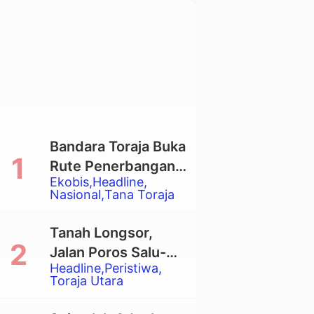
Bandara Toraja Buka
Rute Penerbangan
Ekobis
Headline
Langsung Toraja-
Nasional
Tana Toraja
Balikpapan
Tanah Longsor,
Jalan Poros Salu-
Headline
Peristiwa
Dende’ Tertutup
Toraja Utara
Total