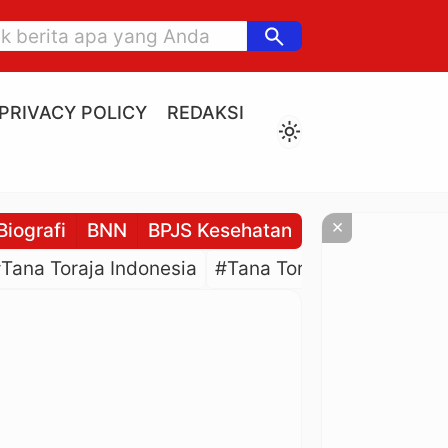
search
PRIVACY POLICY
REDAKSI
light_mode
×
Biografi
BNN
BPJS Kesehatan
BPJS Ketenaga
Tana Toraja Indonesia
#Tana Toraja Culture
#P