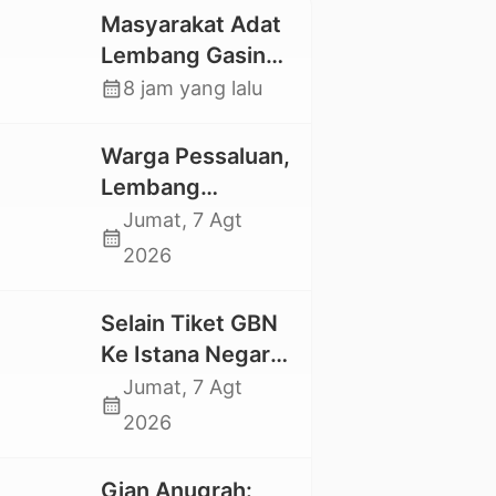
Masyarakat Adat
Lembang Gasing
Mengkendek Usir
calendar_month
8 jam yang lalu
Paksa Penggarap
yang Rusak
Warga Pessaluan,
Kawasan Hutan
Lembang
Gandangbatu
Jumat, 7 Agt
calendar_month
Swadaya Cor
2026
Jalan Kabupaten
Selain Tiket GBN
Ke Istana Negara,
Mahasiswa UKI
Jumat, 7 Agt
calendar_month
Toraja Oktavia
2026
juga Lolos ke
Pekan Seni
Gian Anugrah: