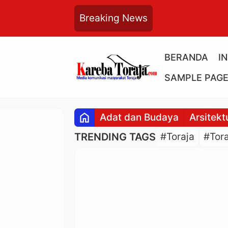
Breaking News
BERANDA
I
SAMPLE PAG
home
Adat dan Budaya
Arsitekt
TRENDING TAGS
#Toraja
#Tora