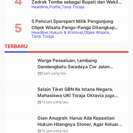
Zadrak Tombe sebagai Bupati dan Wakil
Headline
Politik
Tana Toraja
Bupati Tana Toraja Terpilih
5 Pencuri Sparepart Milik Pengunjung
Objek Wisata Pango-Pango Ditangkap
Headline
Hukum & Kriminal
Objek Wisata
Polisi
Tana Toraja
TERBARU
Warga Pessaluan, Lembang
Gandangbatu Swadaya Cor Jalan
Kabupaten
calendar_month
6 jam yang lalu
Selain Tiket GBN Ke Istana Negara,
Mahasiswa UKI Toraja Oktavia juga
Lolos ke Pekan Seni Mahasiswa
calendar_month
13 jam yang lalu
Nasional 2026
Gian Anugrah: Harus Ada Kepastian
Hukum Hilangnya Stoner, Agar Keluarga
tidak Larut dalam Trauma dan
calendar_month
14 jam yang lalu