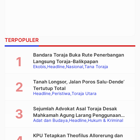
TERPOPULER
Bandara Toraja Buka Rute Penerbangan
Langsung Toraja-Balikpapan
Ekobis
Headline
Nasional
Tana Toraja
Tanah Longsor, Jalan Poros Salu-Dende’
Tertutup Total
Headline
Peristiwa
Toraja Utara
Sejumlah Advokat Asal Toraja Desak
Mahkamah Agung Larang Penggunaan
Adat dan Budaya
Headline
Hukum & Kriminal
Alat Berat pada Eksekusi Rumah Adat
Tongkonan
KPU Tetapkan Theofilus Allorerung dan