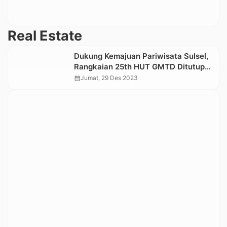
Real Estate
Dukung Kemajuan Pariwisata Sulsel,
Rangkaian 25th HUT GMTD Ditutup
FunWalk di Toraja Utara
calendar_month
Jumat, 29 Des 2023