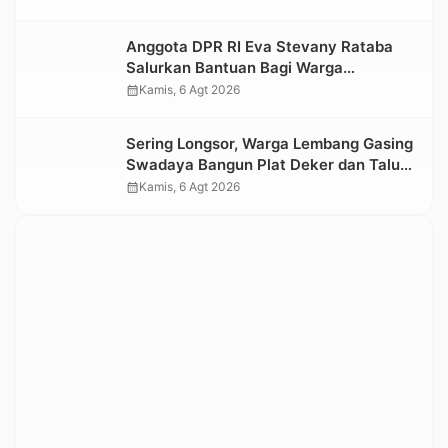
Kesedihan Berkepanjangan
Anggota DPR RI Eva Stevany Rataba
Salurkan Bantuan Bagi Warga
Terdampak Longsor di Buntu Pepasan
calendar_month
Kamis, 6 Agt 2026
Sering Longsor, Warga Lembang Gasing
Swadaya Bangun Plat Deker dan Talut
Jalan Penghubung Antar Lembang
calendar_month
Kamis, 6 Agt 2026