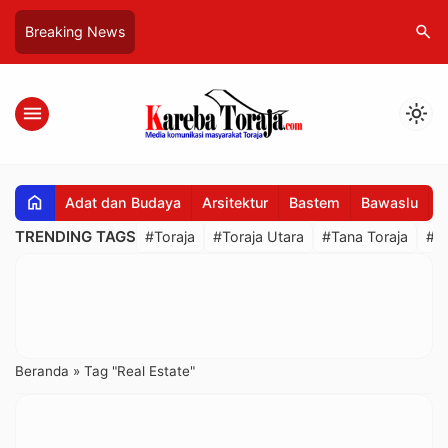
search
Breaking News
menu
light_mode
home
Adat dan Budaya
Arsitektur
Bastem
Bawaslu
B
TRENDING TAGS
#Toraja
#Toraja Utara
#Tana Toraja
#R
Beranda
»
Tag "Real Estate"