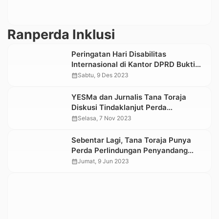
Ranperda Inklusi
Peringatan Hari Disabilitas
Internasional di Kantor DPRD Bukti
Keseriusan Mengawal Perda Inklusif
calendar_month
Sabtu, 9 Des 2023
YESMa dan Jurnalis Tana Toraja
Diskusi Tindaklanjut Perda
Kabupaten Inklusif
calendar_month
Selasa, 7 Nov 2023
Sebentar Lagi, Tana Toraja Punya
Perda Perlindungan Penyandang
Disabilitas
calendar_month
Jumat, 9 Jun 2023