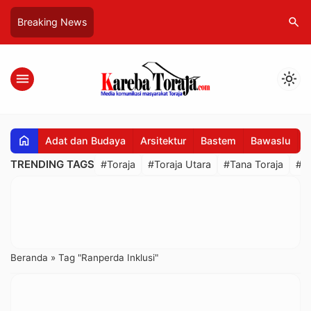
search
Breaking News
menu
light_mode
home
Adat dan Budaya
Arsitektur
Bastem
Bawaslu
B
TRENDING TAGS
#Toraja
#Toraja Utara
#Tana Toraja
#R
Beranda
»
Tag "Ranperda Inklusi"