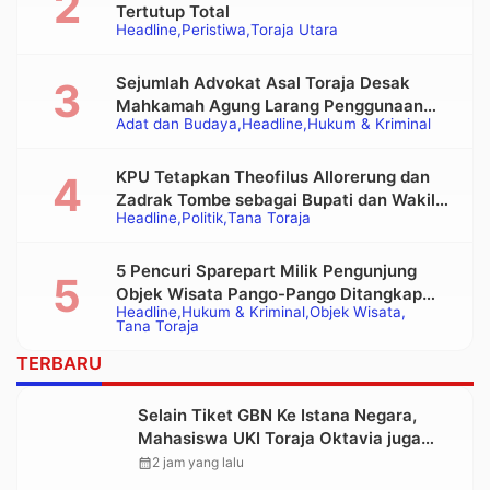
Tertutup Total
Headline
Peristiwa
Toraja Utara
Sejumlah Advokat Asal Toraja Desak
Mahkamah Agung Larang Penggunaan
Adat dan Budaya
Headline
Hukum & Kriminal
Alat Berat pada Eksekusi Rumah Adat
Tongkonan
KPU Tetapkan Theofilus Allorerung dan
Zadrak Tombe sebagai Bupati dan Wakil
Headline
Politik
Tana Toraja
Bupati Tana Toraja Terpilih
5 Pencuri Sparepart Milik Pengunjung
Objek Wisata Pango-Pango Ditangkap
Headline
Hukum & Kriminal
Objek Wisata
Polisi
Tana Toraja
TERBARU
Selain Tiket GBN Ke Istana Negara,
Mahasiswa UKI Toraja Oktavia juga
Lolos ke Pekan Seni Mahasiswa
calendar_month
2 jam yang lalu
Nasional 2026