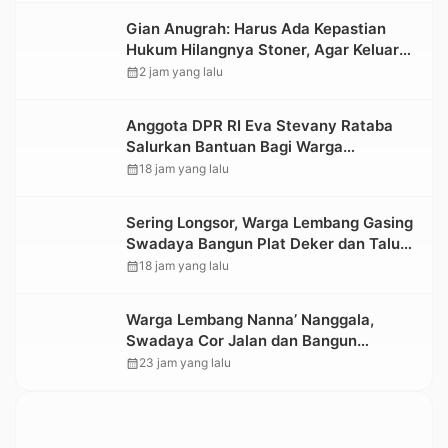
Gian Anugrah: Harus Ada Kepastian
Hukum Hilangnya Stoner, Agar Keluarga
tidak Larut dalam Trauma dan
calendar_month
2 jam yang lalu
Kesedihan Berkepanjangan
Anggota DPR RI Eva Stevany Rataba
Salurkan Bantuan Bagi Warga
Terdampak Longsor di Buntu Pepasan
calendar_month
18 jam yang lalu
Sering Longsor, Warga Lembang Gasing
Swadaya Bangun Plat Deker dan Talut
Jalan Penghubung Antar Lembang
calendar_month
18 jam yang lalu
Warga Lembang Nanna’ Nanggala,
Swadaya Cor Jalan dan Bangun
Jembatan
calendar_month
23 jam yang lalu