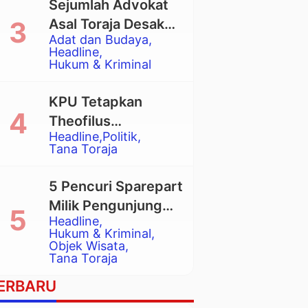
Sejumlah Advokat
Asal Toraja Desak
Adat dan Budaya
Mahkamah Agung
Headline
Larang Penggunaan
Hukum & Kriminal
Alat Berat pada
Eksekusi Rumah
KPU Tetapkan
Adat Tongkonan
Theofilus
Headline
Politik
Allorerung dan
Tana Toraja
Zadrak Tombe
sebagai Bupati dan
5 Pencuri Sparepart
Wakil Bupati Tana
Milik Pengunjung
Toraja Terpilih
Headline
Objek Wisata
Hukum & Kriminal
Pango-Pango
Objek Wisata
Tana Toraja
Ditangkap Polisi
ERBARU