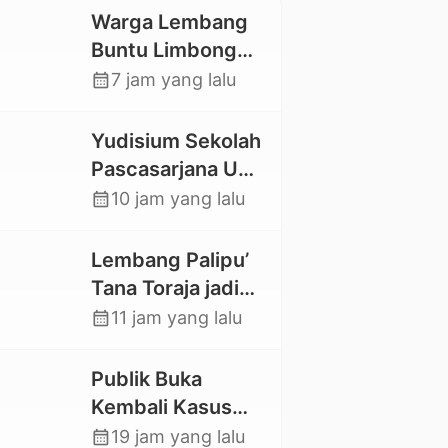
Warga Lembang
Buntu Limbong
Gandasil,
calendar_month
7 jam yang lalu
Swadaya Cor
Jalan Sepanjang
Yudisium Sekolah
500 Meter
Pascasarjana UKI
Toraja Lahirkan 58
calendar_month
10 jam yang lalu
Magister Baru
Lembang Palipu’
Tana Toraja jadi
Percontohan
calendar_month
11 jam yang lalu
Kampung
Sejahtera oleh
Publik Buka
Kemensos
Kembali Kasus
Hilangnya Stoner,
calendar_month
19 jam yang lalu