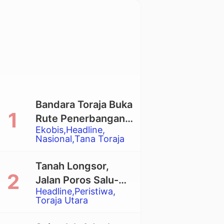
Bandara Toraja Buka
Rute Penerbangan
Ekobis
Headline
Langsung Toraja-
Nasional
Tana Toraja
Balikpapan
Tanah Longsor,
Jalan Poros Salu-
Headline
Peristiwa
Dende’ Tertutup
Toraja Utara
Total