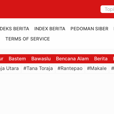
NDEKS BERITA
INDEX BERITA
PEDOMAN SIBER
E
TERMS OF SERVICE
ur
Bastem
Bawaslu
Bencana Alam
Berita
ja Utara
#Tana Toraja
#Rantepao
#Makale
#