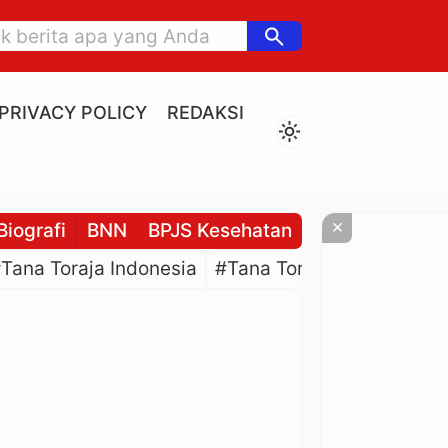
search
PRIVACY POLICY
REDAKSI
light_mode
×
Biografi
BNN
BPJS Kesehatan
BPJS Ketenaga
Tana Toraja Indonesia
#Tana Toraja Culture
#P