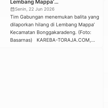
Lembang Mappa’
Bonggakaradeng Ditemukan
calendar_month
Senin, 22 Jun 2026
Selamat
Tim Gabungan menemukan balita yang
dilaporkan hilang di Lembang Mappa’
Kecamatan Bonggakaradeng. (Foto:
Basarnas) KAREBA-TORAJA.COM,
BONGGAKARADENG — Balita
perempuan bernama Laurencia Rombe
Bunga’ (3 thn) yang dilaporkan hilang
sejak Sabtu sore 20 Juni 2026 di
Lembang Mappa’ Kecamatan
Bonggakaradeng Tana Toraja berhasil
ditemukan salam kondisi selamat.
Laurencia ditemukan Senin pagi 22