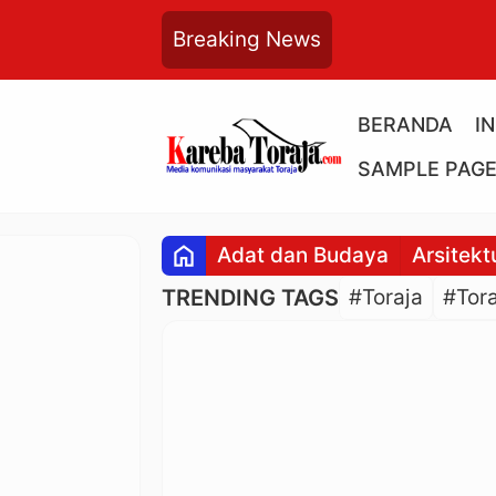
Breaking News
BERANDA
I
SAMPLE PAG
home
Adat dan Budaya
Arsitekt
TRENDING TAGS
#Toraja
#Tora