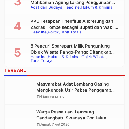
Mahkamah Agung Larang Penggunaan
Adat dan Budaya
Headline
Hukum & Kriminal
Alat Berat pada Eksekusi Rumah Adat
Tongkonan
KPU Tetapkan Theofilus Allorerung dan
Zadrak Tombe sebagai Bupati dan Wakil
Headline
Politik
Tana Toraja
Bupati Tana Toraja Terpilih
5 Pencuri Sparepart Milik Pengunjung
Objek Wisata Pango-Pango Ditangkap
Headline
Hukum & Kriminal
Objek Wisata
Polisi
Tana Toraja
TERBARU
Masyarakat Adat Lembang Gasing
Mengkendek Usir Paksa Penggarap
yang Rusak Kawasan Hutan
calendar_month
4 jam yang lalu
Warga Pessaluan, Lembang
Gandangbatu Swadaya Cor Jalan
Kabupaten
calendar_month
Jumat, 7 Agt 2026