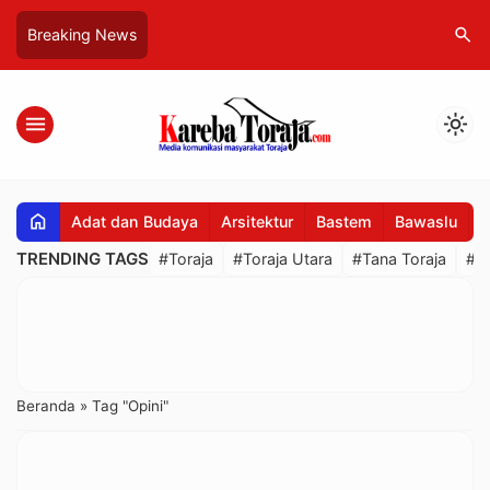
search
Breaking News
menu
light_mode
home
Adat dan Budaya
Arsitektur
Bastem
Bawaslu
B
TRENDING TAGS
#Toraja
#Toraja Utara
#Tana Toraja
#R
Beranda
»
Tag "Opini"