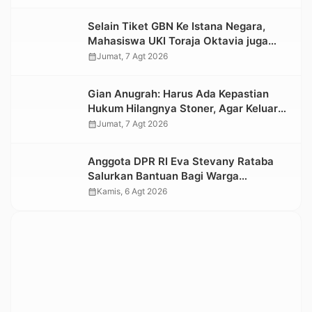
Selain Tiket GBN Ke Istana Negara,
Mahasiswa UKI Toraja Oktavia juga
Lolos ke Pekan Seni Mahasiswa
calendar_month
Jumat, 7 Agt 2026
Nasional 2026
Gian Anugrah: Harus Ada Kepastian
Hukum Hilangnya Stoner, Agar Keluarga
tidak Larut dalam Trauma dan
calendar_month
Jumat, 7 Agt 2026
Kesedihan Berkepanjangan
Anggota DPR RI Eva Stevany Rataba
Salurkan Bantuan Bagi Warga
Terdampak Longsor di Buntu Pepasan
calendar_month
Kamis, 6 Agt 2026