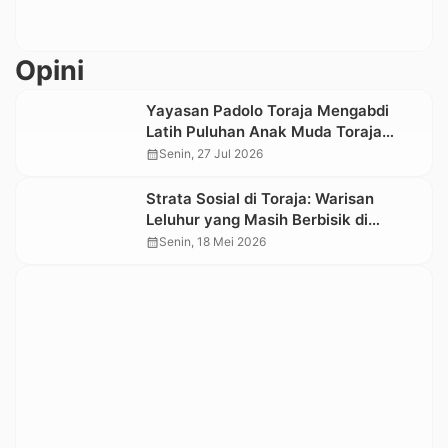
Opini
Yayasan Padolo Toraja Mengabdi
Latih Puluhan Anak Muda Toraja
Menulis Artikel Opini
calendar_month
Senin, 27 Jul 2026
Strata Sosial di Toraja: Warisan
Leluhur yang Masih Berbisik di
Tengah Zaman Modern
calendar_month
Senin, 18 Mei 2026