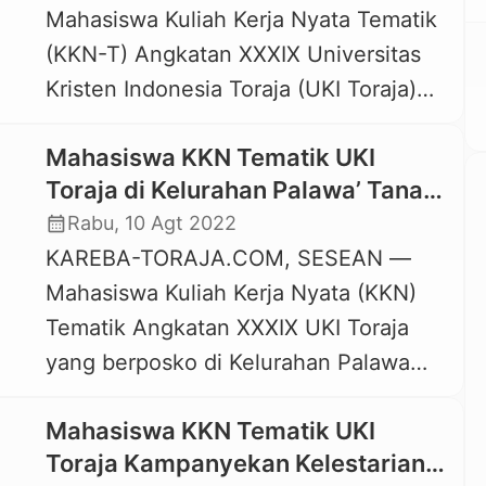
Mahasiswa Kuliah Kerja Nyata Tematik
dengan ujungnya mengarah ke bawah.
(KKN-T) Angkatan XXXIX Universitas
Stalaktit terbentuk dari kalsium
Kristen Indonesia Toraja (UKI Toraja)
karbonat yang mengendap serta
yang berposko di Lembang Angin-
mineral-mineral […]
Mahasiswa KKN Tematik UKI
Angin, Kecamatan Kesu’, Kabupaten
Toraja di Kelurahan Palawa’ Tanam
Toraja Utara melaksanakan berbagai
Ratusan Pohon Pinang dan Tabang
calendar_month
Rabu, 10 Agt 2022
macam program. Salah satu
KAREBA-TORAJA.COM, SESEAN —
diantaranya adalah pembagian ribuan
Mahasiswa Kuliah Kerja Nyata (KKN)
bibit buah dan pohon kepada
Tematik Angkatan XXXIX UKI Toraja
masyarakat Lembang Angin-angin.
yang berposko di Kelurahan Palawa
Jenis bibit buah yang dibagikan ke
Toraja Utara melakukan berbagai
masyarakat adalah sirsak, mangga, […]
Mahasiswa KKN Tematik UKI
macam kegiatan sebagai bentuk
Toraja Kampanyekan Kelestarian
implementasi Tri Dharma Perguruan