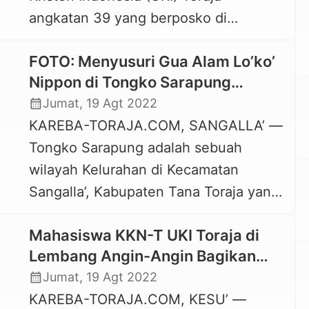
angkatan 39 yang berposko di
wisatawan untuk menikmati
Lembang Tondon Langi’, Kecamatan
pemandangan yang indah di tempat
FOTO: Menyusuri Gua Alam Lo’ko’
Tondon, Toraja Utara, melaksanakan
tersebut. Namun […]
Nippon di Tongko Sarapung
banyak kegiatan pengabdian
Bersama Mahasiswa KKN UKI
calendar_month
Jumat, 19 Agt 2022
masyarakat di wilayah itu. Selain
Toraja
KAREBA-TORAJA.COM, SANGALLA’ —
membagikan dan menanam bibit
Tongko Sarapung adalah sebuah
pohon buah-buahan, para mahasiswa
wilayah Kelurahan di Kecamatan
ini juga memberikan kursus singkat
Sangalla’, Kabupaten Tana Toraja yang
Bahasa Inggris kepada para siswa SD
kaya akan objek wisata. Kelurahan ini
yang ada di Lembang Tondon […]
Mahasiswa KKN-T UKI Toraja di
juga memiliki banyak gua alam yang
Lembang Angin-Angin Bagikan
dipenuhi dengan stalaktit dan
Ribuan Bibit Buah kepada Warga
calendar_month
Jumat, 19 Agt 2022
stalagmit. Stalaktit adalah batuan yang
KAREBA-TORAJA.COM, KESU’ —
runcing dan berlubang-lubang lancip