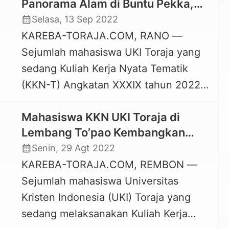
Panorama Alam di Buntu Pekka,
Kecamatan Rano Ini
calendar_month
Selasa, 13 Sep 2022
KAREBA-TORAJA.COM, RANO —
Sejumlah mahasiswa UKI Toraja yang
sedang Kuliah Kerja Nyata Tematik
(KKN-T) Angkatan XXXIX tahun 2022
di Lembang Rano Tengah, Kecamatan
Mahasiswa KKN UKI Toraja di
Rano, Kabupaten Tana Toraja
Lembang To’pao Kembangkan
melaksanakan berbagai kegiatan
Aplikasi Diagnosa Penyakit Ternak
calendar_month
Senin, 29 Agt 2022
pengabdian kepada masyarakat. Salah
Bernama “SIPADIK”
KAREBA-TORAJA.COM, REMBON —
satu diantaranya adalah melakukan
Sejumlah mahasiswa Universitas
pembenahan salah satu potensi wisata
Kristen Indonesia (UKI) Toraja yang
di Lembang Rano Tengah, yakni objek
sedang melaksanakan Kuliah Kerja
wisata Buntu Pekka. Objek Wisata