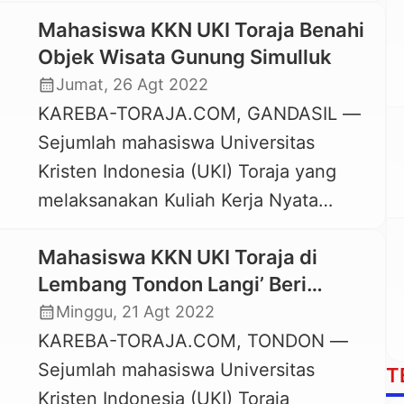
Nyata (KKN) di Lembang To’pao,
yang […]
Mahasiswa KKN UKI Toraja Benahi
Kecamatan Rembon, Kabupaten Tana
Objek Wisata Gunung Simulluk
Toraja berhasil mengembangkan
calendar_month
Jumat, 26 Agt 2022
sebuah aplikasi teknologi Sistem Pakar
KAREBA-TORAJA.COM, GANDASIL —
Diagnosis Penyakit Ternak (SIPADIK).
Sejumlah mahasiswa Universitas
Aplikasi SIPADIK ini dipresentasekan
Kristen Indonesia (UKI) Toraja yang
dalam Seminar IT dengan tema
melaksanakan Kuliah Kerja Nyata
Pengamanan Data Pribadi dengan
Tematik di Lembang Gandangbatu,
Komputer Forensik, Senin, 29 Agustus
Mahasiswa KKN UKI Toraja di
Kecamatan Gandangbatu Sillanan,
2022 […]
Lembang Tondon Langi’ Beri
Tana Toraja memperbaiki sarana yang
Kursus Gratis Bahasa Inggris
calendar_month
Minggu, 21 Agt 2022
ada di objek wisata Gunung Simulluk.
KAREBA-TORAJA.COM, TONDON —
Gunung Simulluk yang terletak di
Sejumlah mahasiswa Universitas
Lembang Gandangbatu sebelumnya
T
Kristen Indonesia (UKI) Toraja
banyak dikunjungi warga dan