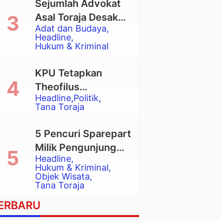
Sejumlah Advokat
Asal Toraja Desak
Adat dan Budaya
Mahkamah Agung
Headline
Larang Penggunaan
Hukum & Kriminal
Alat Berat pada
Eksekusi Rumah
KPU Tetapkan
Adat Tongkonan
Theofilus
Headline
Politik
Allorerung dan
Tana Toraja
Zadrak Tombe
sebagai Bupati dan
5 Pencuri Sparepart
Wakil Bupati Tana
Milik Pengunjung
Toraja Terpilih
Headline
Objek Wisata
Hukum & Kriminal
Pango-Pango
Objek Wisata
Tana Toraja
Ditangkap Polisi
ERBARU