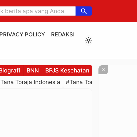
search
PRIVACY POLICY
REDAKSI
light_mode
×
Biografi
BNN
BPJS Kesehatan
BPJS Ketenaga
Tana Toraja Indonesia
#Tana Toraja Culture
#P