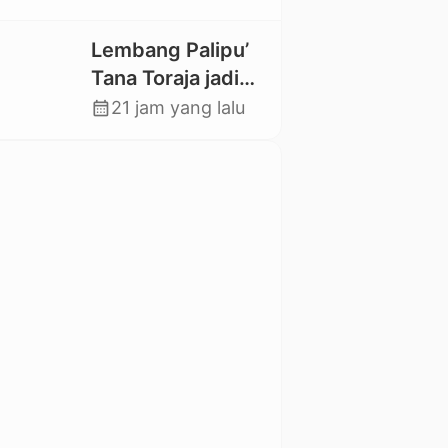
Magister Baru
Lembang Palipu’
Tana Toraja jadi
Percontohan
calendar_month
21 jam yang lalu
Kampung
Sejahtera oleh
Kemensos