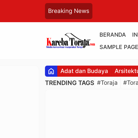
Breaking News
BERANDA
I
SAMPLE PAG
home
Adat dan Budaya
Arsitekt
TRENDING TAGS
#Toraja
#Tora