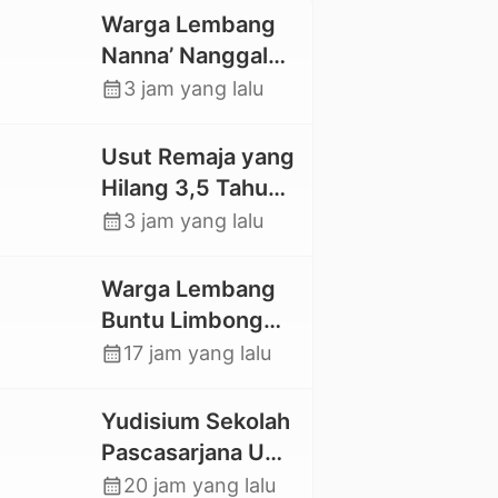
Warga Lembang
Nanna’ Nanggala,
Swadaya Cor
calendar_month
3 jam yang lalu
Jalan dan Bangun
Jembatan
Usut Remaja yang
Hilang 3,5 Tahun
Lalu, Polres Toraja
calendar_month
3 jam yang lalu
Utara Kembali
Datangi TKP
Warga Lembang
Buntu Limbong
Gandasil,
calendar_month
17 jam yang lalu
Swadaya Cor
Jalan Sepanjang
Yudisium Sekolah
500 Meter
Pascasarjana UKI
Toraja Lahirkan 58
calendar_month
20 jam yang lalu