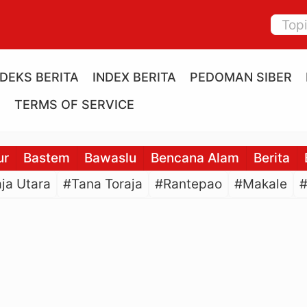
NDEKS BERITA
INDEX BERITA
PEDOMAN SIBER
E
TERMS OF SERVICE
ur
Bastem
Bawaslu
Bencana Alam
Berita
ja Utara
#Tana Toraja
#Rantepao
#Makale
#