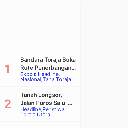
Bandara Toraja Buka
Rute Penerbangan
Ekobis
Headline
Langsung Toraja-
Nasional
Tana Toraja
Balikpapan
Tanah Longsor,
Jalan Poros Salu-
Headline
Peristiwa
Dende’ Tertutup
Toraja Utara
Total