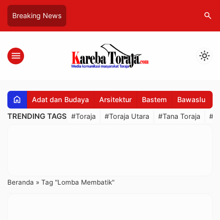
search
Breaking News
menu
light_mode
home
Adat dan Budaya
Arsitektur
Bastem
Bawaslu
B
TRENDING TAGS
#Toraja
#Toraja Utara
#Tana Toraja
#R
Beranda
»
Tag "Lomba Membatik"