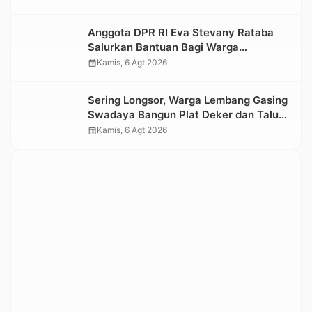
Kesedihan Berkepanjangan
Anggota DPR RI Eva Stevany Rataba
Salurkan Bantuan Bagi Warga
Terdampak Longsor di Buntu Pepasan
calendar_month
Kamis, 6 Agt 2026
Sering Longsor, Warga Lembang Gasing
Swadaya Bangun Plat Deker dan Talut
Jalan Penghubung Antar Lembang
calendar_month
Kamis, 6 Agt 2026