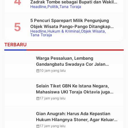
Zadrak Tombe sebagai Bupati dan Wakil
Headline
Politik
Tana Toraja
Bupati Tana Toraja Terpilih
5 Pencuri Sparepart Milik Pengunjung
Objek Wisata Pango-Pango Ditangkap
Headline
Hukum & Kriminal
Objek Wisata
Polisi
Tana Toraja
TERBARU
Warga Pessaluan, Lembang
Gandangbatu Swadaya Cor Jalan
Kabupaten
calendar_month
10 jam yang lalu
Selain Tiket GBN Ke Istana Negara,
Mahasiswa UKI Toraja Oktavia juga
Lolos ke Pekan Seni Mahasiswa
calendar_month
17 jam yang lalu
Nasional 2026
Gian Anugrah: Harus Ada Kepastian
Hukum Hilangnya Stoner, Agar Keluarga
tidak Larut dalam Trauma dan
calendar_month
17 jam yang lalu