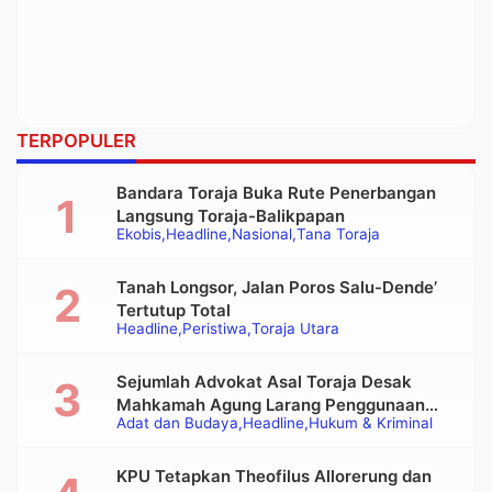
TERPOPULER
Bandara Toraja Buka Rute Penerbangan
Langsung Toraja-Balikpapan
Ekobis
Headline
Nasional
Tana Toraja
Tanah Longsor, Jalan Poros Salu-Dende’
Tertutup Total
Headline
Peristiwa
Toraja Utara
Sejumlah Advokat Asal Toraja Desak
Mahkamah Agung Larang Penggunaan
Adat dan Budaya
Headline
Hukum & Kriminal
Alat Berat pada Eksekusi Rumah Adat
Tongkonan
KPU Tetapkan Theofilus Allorerung dan