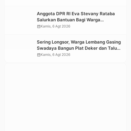
Kesedihan Berkepanjangan
Anggota DPR RI Eva Stevany Rataba
Salurkan Bantuan Bagi Warga
Terdampak Longsor di Buntu Pepasan
calendar_month
Kamis, 6 Agt 2026
Sering Longsor, Warga Lembang Gasing
Swadaya Bangun Plat Deker dan Talut
Jalan Penghubung Antar Lembang
calendar_month
Kamis, 6 Agt 2026