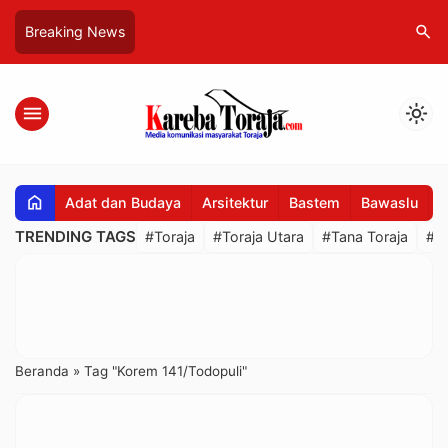
search
Breaking News
menu
light_mode
home
Adat dan Budaya
Arsitektur
Bastem
Bawaslu
B
TRENDING TAGS
#Toraja
#Toraja Utara
#Tana Toraja
#R
Beranda
»
Tag "Korem 141/Todopuli"