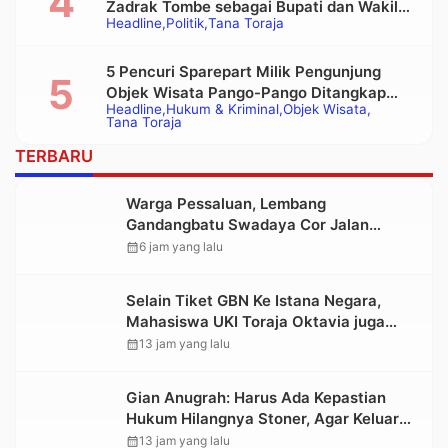
Zadrak Tombe sebagai Bupati dan Wakil
Headline
Politik
Tana Toraja
Bupati Tana Toraja Terpilih
5 Pencuri Sparepart Milik Pengunjung
Objek Wisata Pango-Pango Ditangkap
Headline
Hukum & Kriminal
Objek Wisata
Polisi
Tana Toraja
TERBARU
Warga Pessaluan, Lembang
Gandangbatu Swadaya Cor Jalan
Kabupaten
calendar_month
6 jam yang lalu
Selain Tiket GBN Ke Istana Negara,
Mahasiswa UKI Toraja Oktavia juga
Lolos ke Pekan Seni Mahasiswa
calendar_month
13 jam yang lalu
Nasional 2026
Gian Anugrah: Harus Ada Kepastian
Hukum Hilangnya Stoner, Agar Keluarga
tidak Larut dalam Trauma dan
calendar_month
13 jam yang lalu