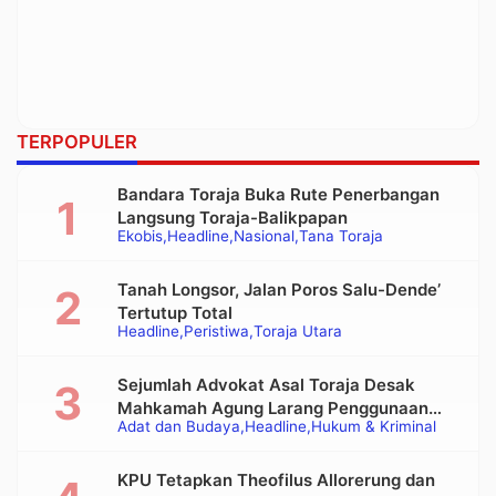
TERPOPULER
Bandara Toraja Buka Rute Penerbangan
Langsung Toraja-Balikpapan
Ekobis
Headline
Nasional
Tana Toraja
Tanah Longsor, Jalan Poros Salu-Dende’
Tertutup Total
Headline
Peristiwa
Toraja Utara
Sejumlah Advokat Asal Toraja Desak
Mahkamah Agung Larang Penggunaan
Adat dan Budaya
Headline
Hukum & Kriminal
Alat Berat pada Eksekusi Rumah Adat
Tongkonan
KPU Tetapkan Theofilus Allorerung dan