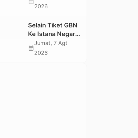
calendar_month
Swadaya Cor
2026
Jalan Kabupaten
Selain Tiket GBN
Ke Istana Negara,
Mahasiswa UKI
Jumat, 7 Agt
calendar_month
Toraja Oktavia
2026
juga Lolos ke
Pekan Seni
Mahasiswa
Nasional 2026