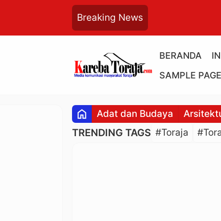
Breaking News
BERANDA
I
SAMPLE PAG
home
Adat dan Budaya
Arsitekt
TRENDING TAGS
#Toraja
#Tora