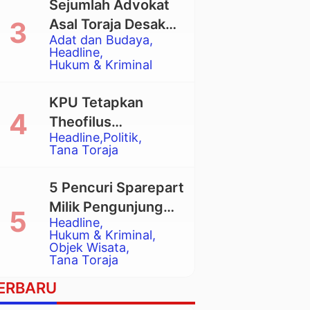
Sejumlah Advokat
Asal Toraja Desak
Adat dan Budaya
Mahkamah Agung
Headline
Larang Penggunaan
Hukum & Kriminal
Alat Berat pada
Eksekusi Rumah
KPU Tetapkan
Adat Tongkonan
Theofilus
Headline
Politik
Allorerung dan
Tana Toraja
Zadrak Tombe
sebagai Bupati dan
5 Pencuri Sparepart
Wakil Bupati Tana
Milik Pengunjung
Toraja Terpilih
Headline
Objek Wisata
Hukum & Kriminal
Pango-Pango
Objek Wisata
Tana Toraja
Ditangkap Polisi
ERBARU