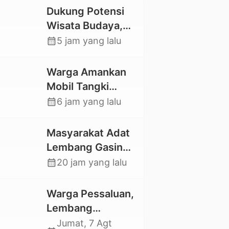
Dukung Potensi
Wisata Budaya,
Mahasiswa KKNT
calendar_month
5 jam yang lalu
Unhas 116
Kelurahan
Warga Amankan
Nonongan Utara
Mobil Tangki
Pasang Papan
Pelansir, Kasat
calendar_month
6 jam yang lalu
Informasi Objek
Reskrim Polres
Wisata Berbasis
Toraja Utara:
Masyarakat Adat
Digital
Proses Hukum
Lembang Gasing
Berjalan
Mengkendek Usir
calendar_month
20 jam yang lalu
Transparan
Paksa Penggarap
yang Rusak
Warga Pessaluan,
Kawasan Hutan
Lembang
Gandangbatu
Jumat, 7 Agt