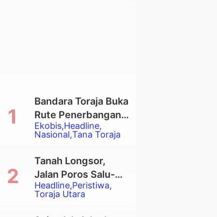
Bandara Toraja Buka
Rute Penerbangan
Ekobis
Headline
Langsung Toraja-
Nasional
Tana Toraja
Balikpapan
Tanah Longsor,
Jalan Poros Salu-
Headline
Peristiwa
Dende’ Tertutup
Toraja Utara
Total