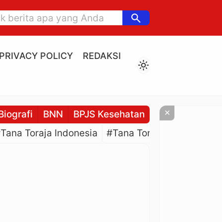
search
PRIVACY POLICY
REDAKSI
light_mode
×
Biografi
BNN
BPJS Kesehatan
BPJS Ketenaga
Tana Toraja Indonesia
#Tana Toraja Culture
#P