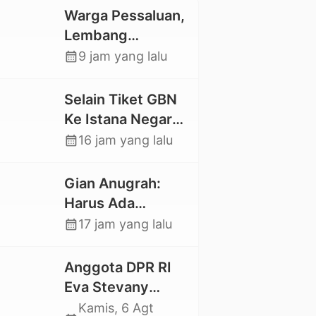
Warga Pessaluan,
Lembang
Gandangbatu
calendar_month
9 jam yang lalu
Swadaya Cor
Jalan Kabupaten
Selain Tiket GBN
Ke Istana Negara,
Mahasiswa UKI
calendar_month
16 jam yang lalu
Toraja Oktavia
juga Lolos ke
Gian Anugrah:
Pekan Seni
Harus Ada
Mahasiswa
Kepastian Hukum
calendar_month
17 jam yang lalu
Nasional 2026
Hilangnya Stoner,
Agar Keluarga
Anggota DPR RI
tidak Larut dalam
Eva Stevany
Trauma dan
Rataba Salurkan
Kamis, 6 Agt