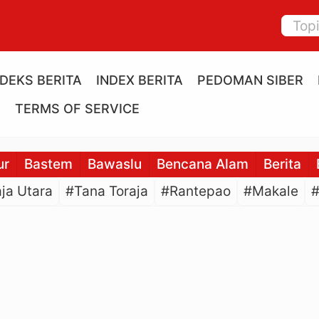
NDEKS BERITA
INDEX BERITA
PEDOMAN SIBER
E
TERMS OF SERVICE
ur
Bastem
Bawaslu
Bencana Alam
Berita
ja Utara
#Tana Toraja
#Rantepao
#Makale
#