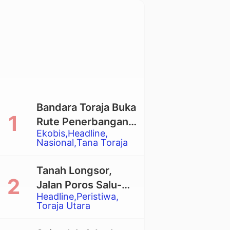
Bandara Toraja Buka
Rute Penerbangan
Ekobis
Headline
Langsung Toraja-
Nasional
Tana Toraja
Balikpapan
Tanah Longsor,
Jalan Poros Salu-
Headline
Peristiwa
Dende’ Tertutup
Toraja Utara
Total