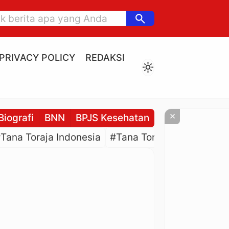
search
PRIVACY POLICY
REDAKSI
light_mode
×
Biografi
BNN
BPJS Kesehatan
BPJS Ketenaga
Tana Toraja Indonesia
#Tana Toraja Culture
#P