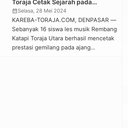
Toraja Cetak Sejarah pada
Kompetisi Piano Pelajar Nusantara
calendar_month
Selasa, 28 Mei 2024
di Bali
KAREBA-TORAJA.COM, DENPASAR —
Sebanyak 16 siswa les musik Rembang
Katapi Toraja Utara berhasil mencetak
prestasi gemilang pada ajang
Kompetisi Piano Pelajar Indonesia
tahun 2024 di Kuta, Bali, 19 Mei 2024.
Mereka berhasil menyabet Juara 2
Umum kategori A dan Juara 2 Umum
Kategori E, mengalahkan lebih dari 150
peserta yang ikut di Bali. Ini
merupakan […]