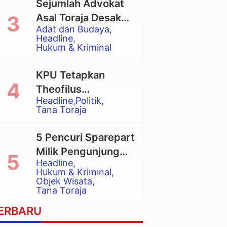
Sejumlah Advokat
Asal Toraja Desak
Adat dan Budaya
Mahkamah Agung
Headline
Larang Penggunaan
Hukum & Kriminal
Alat Berat pada
Eksekusi Rumah
KPU Tetapkan
Adat Tongkonan
Theofilus
Headline
Politik
Allorerung dan
Tana Toraja
Zadrak Tombe
sebagai Bupati dan
5 Pencuri Sparepart
Wakil Bupati Tana
Milik Pengunjung
Toraja Terpilih
Headline
Objek Wisata
Hukum & Kriminal
Pango-Pango
Objek Wisata
Tana Toraja
Ditangkap Polisi
ERBARU