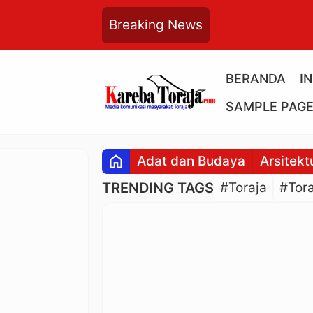
Breaking News
BERANDA
I
SAMPLE PAG
home
Adat dan Budaya
Arsitekt
TRENDING TAGS
#Toraja
#Tora