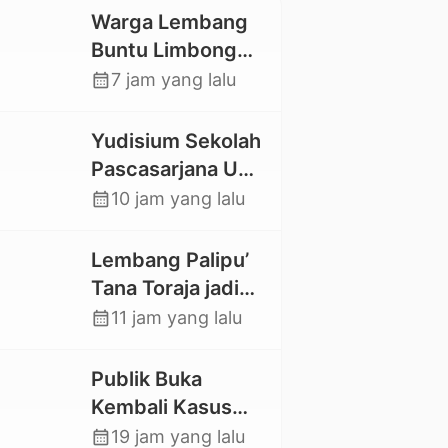
Warga Lembang
Buntu Limbong
Gandasil,
calendar_month
7 jam yang lalu
Swadaya Cor
Jalan Sepanjang
Yudisium Sekolah
500 Meter
Pascasarjana UKI
Toraja Lahirkan 58
calendar_month
10 jam yang lalu
Magister Baru
Lembang Palipu’
Tana Toraja jadi
Percontohan
calendar_month
11 jam yang lalu
Kampung
Sejahtera oleh
Publik Buka
Kemensos
Kembali Kasus
Hilangnya Stoner,
calendar_month
19 jam yang lalu