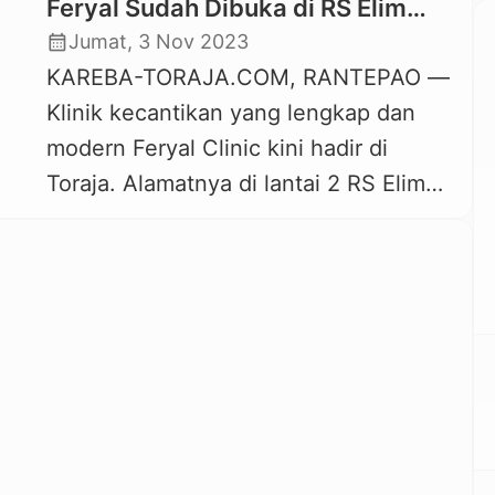
Feryal Sudah Dibuka di RS Elim
Rantepao Ya!
calendar_month
Jumat, 3 Nov 2023
KAREBA-TORAJA.COM, RANTEPAO —
Klinik kecantikan yang lengkap dan
modern Feryal Clinic kini hadir di
Toraja. Alamatnya di lantai 2 RS Elim
Rantepao, Toraja Utara. Cabang ke-12
Klink Kecantikan Feryal ini diberi nama
Feryal Arrang Aesthetic Clinic. Grand
opening Feryal Arrang Aesthetic Clinic
digelar Jumat, 3 November 2023.
Direktur RS Elim Rantepao, dr. Adrian
Benedict Wijaya […]