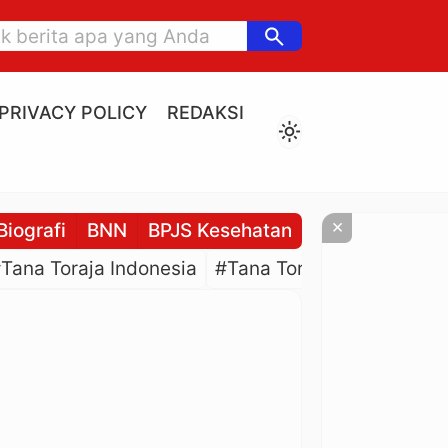
search
PRIVACY POLICY
REDAKSI
light_mode
×
Biografi
BNN
BPJS Kesehatan
BPJS Ketenaga
Tana Toraja Indonesia
#Tana Toraja Culture
#P