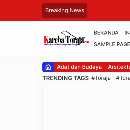
Breaking News
BERANDA
I
SAMPLE PAG
home
Adat dan Budaya
Arsitekt
TRENDING TAGS
#Toraja
#Tora