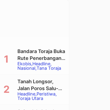
Bandara Toraja Buka
Rute Penerbangan
Ekobis
Headline
Langsung Toraja-
Nasional
Tana Toraja
Balikpapan
Tanah Longsor,
Jalan Poros Salu-
Headline
Peristiwa
Dende’ Tertutup
Toraja Utara
Total