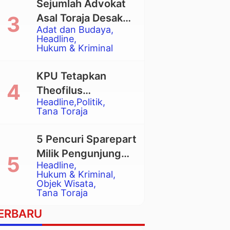
Sejumlah Advokat
Asal Toraja Desak
Adat dan Budaya
Mahkamah Agung
Headline
Larang Penggunaan
Hukum & Kriminal
Alat Berat pada
Eksekusi Rumah
KPU Tetapkan
Adat Tongkonan
Theofilus
Headline
Politik
Allorerung dan
Tana Toraja
Zadrak Tombe
sebagai Bupati dan
5 Pencuri Sparepart
Wakil Bupati Tana
Milik Pengunjung
Toraja Terpilih
Headline
Objek Wisata
Hukum & Kriminal
Pango-Pango
Objek Wisata
Tana Toraja
Ditangkap Polisi
ERBARU