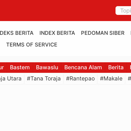
NDEKS BERITA
INDEX BERITA
PEDOMAN SIBER
E
TERMS OF SERVICE
ur
Bastem
Bawaslu
Bencana Alam
Berita
ja Utara
#Tana Toraja
#Rantepao
#Makale
#