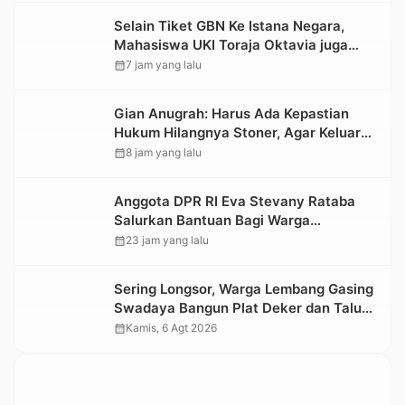
Selain Tiket GBN Ke Istana Negara,
Mahasiswa UKI Toraja Oktavia juga
Lolos ke Pekan Seni Mahasiswa
calendar_month
7 jam yang lalu
Nasional 2026
Gian Anugrah: Harus Ada Kepastian
Hukum Hilangnya Stoner, Agar Keluarga
tidak Larut dalam Trauma dan
calendar_month
8 jam yang lalu
Kesedihan Berkepanjangan
Anggota DPR RI Eva Stevany Rataba
Salurkan Bantuan Bagi Warga
Terdampak Longsor di Buntu Pepasan
calendar_month
23 jam yang lalu
Sering Longsor, Warga Lembang Gasing
Swadaya Bangun Plat Deker dan Talut
Jalan Penghubung Antar Lembang
calendar_month
Kamis, 6 Agt 2026