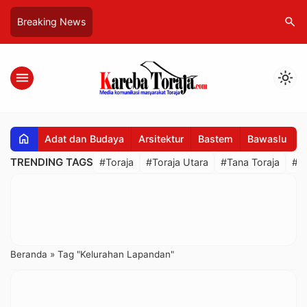
search
Breaking News
menu
light_mode
home
Adat dan Budaya
Arsitektur
Bastem
Bawaslu
B
TRENDING TAGS
#Toraja
#Toraja Utara
#Tana Toraja
#R
Beranda
»
Tag "Kelurahan Lapandan"