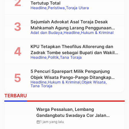
Tertutup Total
Headline
Peristiwa
Toraja Utara
Sejumlah Advokat Asal Toraja Desak
Mahkamah Agung Larang Penggunaan
Adat dan Budaya
Headline
Hukum & Kriminal
Alat Berat pada Eksekusi Rumah Adat
Tongkonan
KPU Tetapkan Theofilus Allorerung dan
Zadrak Tombe sebagai Bupati dan Wakil
Headline
Politik
Tana Toraja
Bupati Tana Toraja Terpilih
5 Pencuri Sparepart Milik Pengunjung
Objek Wisata Pango-Pango Ditangkap
Headline
Hukum & Kriminal
Objek Wisata
Polisi
Tana Toraja
TERBARU
Warga Pessaluan, Lembang
Gandangbatu Swadaya Cor Jalan
Kabupaten
calendar_month
1 jam yang lalu