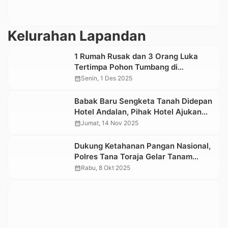
Kelurahan Lapandan
1 Rumah Rusak dan 3 Orang Luka
Tertimpa Pohon Tumbang di
Lapandan Makale
calendar_month
Senin, 1 Des 2025
Babak Baru Sengketa Tanah Didepan
Hotel Andalan, Pihak Hotel Ajukan
Gugatan ke PN Makale
calendar_month
Jumat, 14 Nov 2025
Dukung Ketahanan Pangan Nasional,
Polres Tana Toraja Gelar Tanam
Jagung Serentak
calendar_month
Rabu, 8 Okt 2025