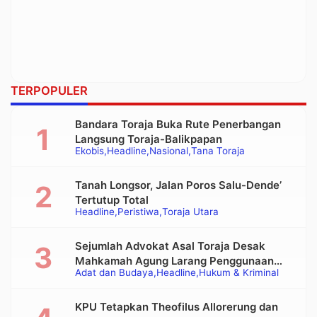
TERPOPULER
Bandara Toraja Buka Rute Penerbangan
Langsung Toraja-Balikpapan
Ekobis
Headline
Nasional
Tana Toraja
Tanah Longsor, Jalan Poros Salu-Dende’
Tertutup Total
Headline
Peristiwa
Toraja Utara
Sejumlah Advokat Asal Toraja Desak
Mahkamah Agung Larang Penggunaan
Adat dan Budaya
Headline
Hukum & Kriminal
Alat Berat pada Eksekusi Rumah Adat
Tongkonan
KPU Tetapkan Theofilus Allorerung dan