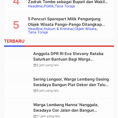
Zadrak Tombe sebagai Bupati dan Wakil
Headline
Politik
Tana Toraja
Bupati Tana Toraja Terpilih
5 Pencuri Sparepart Milik Pengunjung
Objek Wisata Pango-Pango Ditangkap
Headline
Hukum & Kriminal
Objek Wisata
Polisi
Tana Toraja
TERBARU
Anggota DPR RI Eva Stevany Rataba
Salurkan Bantuan Bagi Warga
Terdampak Longsor di Buntu Pepasan
calendar_month
5 jam yang lalu
Sering Longsor, Warga Lembang Gasing
Swadaya Bangun Plat Deker dan Talut
Jalan Penghubung Antar Lembang
calendar_month
6 jam yang lalu
Warga Lembang Nanna’ Nanggala,
Swadaya Cor Jalan dan Bangun
Jembatan
calendar_month
11 jam yang lalu