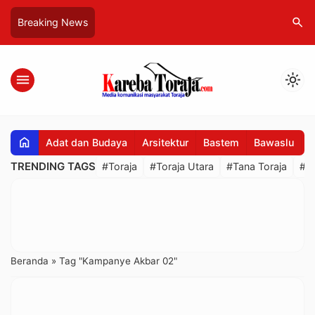
search
Breaking News
menu
light_mode
home
Adat dan Budaya
Arsitektur
Bastem
Bawaslu
B
TRENDING TAGS
#Toraja
#Toraja Utara
#Tana Toraja
#R
Beranda
»
Tag "Kampanye Akbar 02"