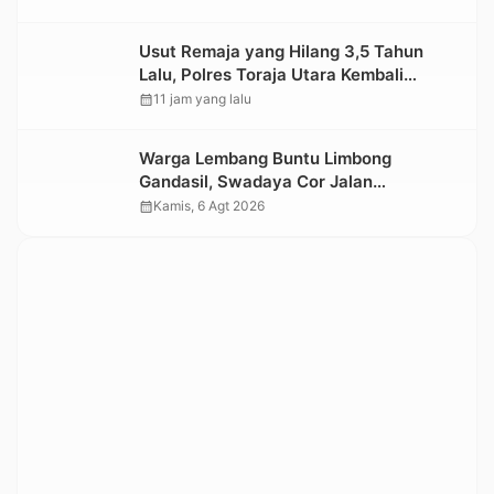
Usut Remaja yang Hilang 3,5 Tahun
Lalu, Polres Toraja Utara Kembali
Datangi TKP
calendar_month
11 jam yang lalu
Warga Lembang Buntu Limbong
Gandasil, Swadaya Cor Jalan
Sepanjang 500 Meter
calendar_month
Kamis, 6 Agt 2026