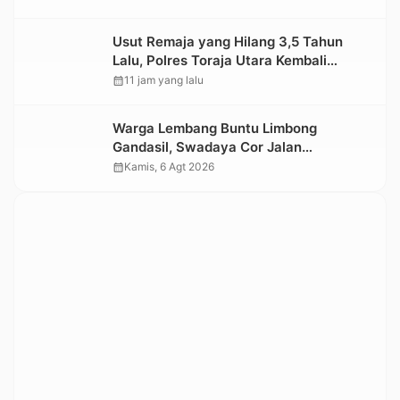
Usut Remaja yang Hilang 3,5 Tahun
Lalu, Polres Toraja Utara Kembali
Datangi TKP
calendar_month
11 jam yang lalu
Warga Lembang Buntu Limbong
Gandasil, Swadaya Cor Jalan
Sepanjang 500 Meter
calendar_month
Kamis, 6 Agt 2026