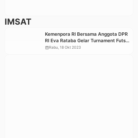
IMSAT
Kemenpora RI Bersama Anggota DPR
RI Eva Rataba Gelar Turnament Futsal
di Toraja Utara
calendar_month
Rabu, 18 Okt 2023