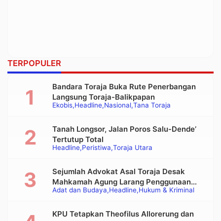
TERPOPULER
Bandara Toraja Buka Rute Penerbangan
Langsung Toraja-Balikpapan
Ekobis
Headline
Nasional
Tana Toraja
Tanah Longsor, Jalan Poros Salu-Dende’
Tertutup Total
Headline
Peristiwa
Toraja Utara
Sejumlah Advokat Asal Toraja Desak
Mahkamah Agung Larang Penggunaan
Adat dan Budaya
Headline
Hukum & Kriminal
Alat Berat pada Eksekusi Rumah Adat
Tongkonan
KPU Tetapkan Theofilus Allorerung dan