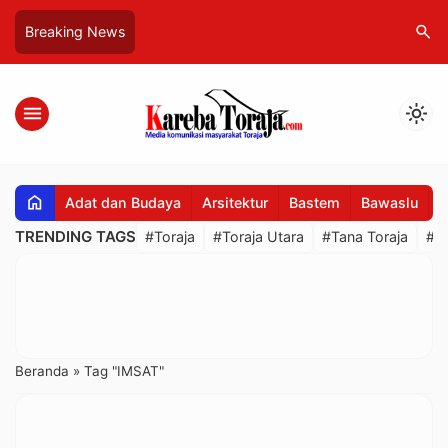
search
Breaking News
menu
light_mode
home
Adat dan Budaya
Arsitektur
Bastem
Bawaslu
B
TRENDING TAGS
#Toraja
#Toraja Utara
#Tana Toraja
#R
Beranda
»
Tag "IMSAT"