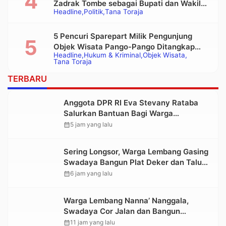
Zadrak Tombe sebagai Bupati dan Wakil
Headline
Politik
Tana Toraja
Bupati Tana Toraja Terpilih
5 Pencuri Sparepart Milik Pengunjung
Objek Wisata Pango-Pango Ditangkap
Headline
Hukum & Kriminal
Objek Wisata
Polisi
Tana Toraja
TERBARU
Anggota DPR RI Eva Stevany Rataba
Salurkan Bantuan Bagi Warga
Terdampak Longsor di Buntu Pepasan
calendar_month
5 jam yang lalu
Sering Longsor, Warga Lembang Gasing
Swadaya Bangun Plat Deker dan Talut
Jalan Penghubung Antar Lembang
calendar_month
6 jam yang lalu
Warga Lembang Nanna’ Nanggala,
Swadaya Cor Jalan dan Bangun
Jembatan
calendar_month
11 jam yang lalu