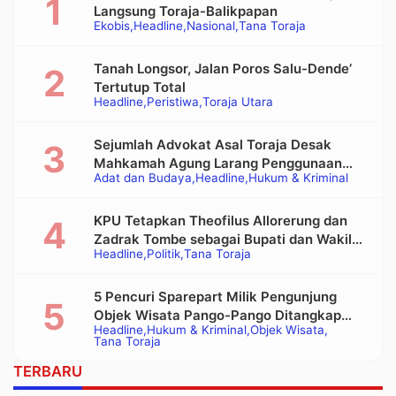
Langsung Toraja-Balikpapan
Ekobis
Headline
Nasional
Tana Toraja
Tanah Longsor, Jalan Poros Salu-Dende’
Tertutup Total
Headline
Peristiwa
Toraja Utara
Sejumlah Advokat Asal Toraja Desak
Mahkamah Agung Larang Penggunaan
Adat dan Budaya
Headline
Hukum & Kriminal
Alat Berat pada Eksekusi Rumah Adat
Tongkonan
KPU Tetapkan Theofilus Allorerung dan
Zadrak Tombe sebagai Bupati dan Wakil
Headline
Politik
Tana Toraja
Bupati Tana Toraja Terpilih
5 Pencuri Sparepart Milik Pengunjung
Objek Wisata Pango-Pango Ditangkap
Headline
Hukum & Kriminal
Objek Wisata
Polisi
Tana Toraja
TERBARU