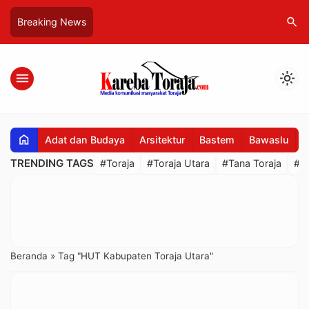
search
Breaking News
menu
light_mode
home
Adat dan Budaya
Arsitektur
Bastem
Bawaslu
B
TRENDING TAGS
#Toraja
#Toraja Utara
#Tana Toraja
#R
Beranda
»
Tag "HUT Kabupaten Toraja Utara"