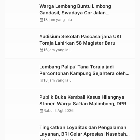
Warga Lembang Buntu Limbong
Gandasil, Swadaya Cor Jalan
Sepanjang 500 Meter
calendar_month
13 jam yang lalu
Yudisium Sekolah Pascasarjana UKI
Toraja Lahirkan 58 Magister Baru
calendar_month
16 jam yang lalu
Lembang Palipu’ Tana Toraja jadi
Percontohan Kampung Sejahtera oleh
Kemensos
calendar_month
18 jam yang lalu
Publik Buka Kembali Kasus Hilangnya
Stoner, Warga Sa’dan Malimbong, DPRD
dan Stakeholder Terkait Diminta
calendar_month
Rabu, 5 Agt 2026
Bersikap
Tingkatkan Loyalitas dan Pengalaman
Layanan, BRI Gelar Apresiasi Nasabah