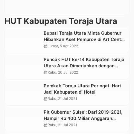
HUT Kabupaten Toraja Utara
Bupati Toraja Utara Minta Gubernur
Hibahkan Aset Pemprov di Art Centre
Rantepao
calendar_month
Jumat, 5 Agt 2022
Puncak HUT ke-14 Kabupaten Toraja
Utara Akan Dimeriahkan dengan
Devile Kecamatan
calendar_month
Rabu, 20 Jul 2022
Pemkab Toraja Utara Peringati Hari
Jadi Kabupaten di Hotel
calendar_month
Rabu, 21 Jul 2021
Plt Gubernur Sulsel: Dari 2019-2021,
Hampir Rp 400 Miliar Anggaran
Masuk ke Toraja Utara
calendar_month
Rabu, 21 Jul 2021