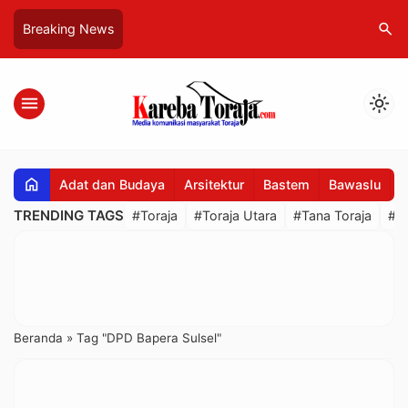
search
Breaking News
menu
light_mode
home
Adat dan Budaya
Arsitektur
Bastem
Bawaslu
B
TRENDING TAGS
#Toraja
#Toraja Utara
#Tana Toraja
#R
Beranda
»
Tag "DPD Bapera Sulsel"