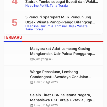
Zadrak Tombe sebagai Bupati dan Wakil
Headline
Politik
Tana Toraja
Bupati Tana Toraja Terpilih
5 Pencuri Sparepart Milik Pengunjung
Objek Wisata Pango-Pango Ditangkap
Headline
Hukum & Kriminal
Objek Wisata
Polisi
Tana Toraja
TERBARU
Masyarakat Adat Lembang Gasing
Mengkendek Usir Paksa Penggarap
yang Rusak Kawasan Hutan
calendar_month
5 jam yang lalu
Warga Pessaluan, Lembang
Gandangbatu Swadaya Cor Jalan
Kabupaten
calendar_month
Jumat, 7 Agt 2026
Selain Tiket GBN Ke Istana Negara,
Mahasiswa UKI Toraja Oktavia juga
Lolos ke Pekan Seni Mahasiswa
calendar_month
Jumat, 7 Agt 2026