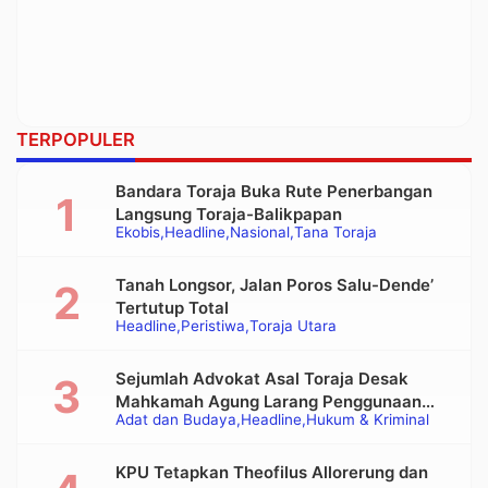
TERPOPULER
Bandara Toraja Buka Rute Penerbangan
Langsung Toraja-Balikpapan
Ekobis
Headline
Nasional
Tana Toraja
Tanah Longsor, Jalan Poros Salu-Dende’
Tertutup Total
Headline
Peristiwa
Toraja Utara
Sejumlah Advokat Asal Toraja Desak
Mahkamah Agung Larang Penggunaan
Adat dan Budaya
Headline
Hukum & Kriminal
Alat Berat pada Eksekusi Rumah Adat
Tongkonan
KPU Tetapkan Theofilus Allorerung dan