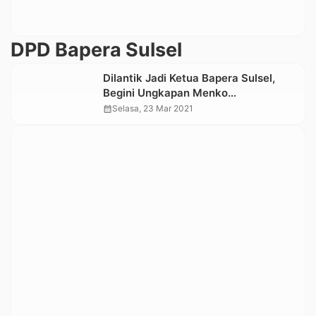
DPD Bapera Sulsel
Dilantik Jadi Ketua Bapera Sulsel,
Begini Ungkapan Menko
Perekonomian kepada JRM
calendar_month
Selasa, 23 Mar 2021