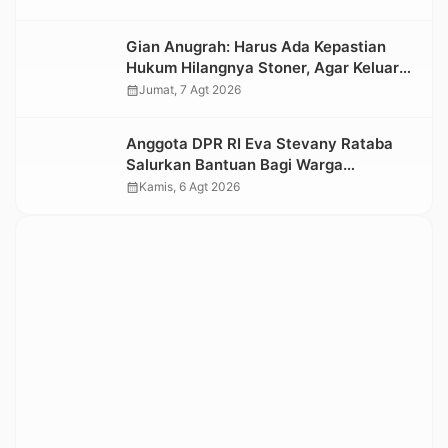
Nasional 2026
Gian Anugrah: Harus Ada Kepastian
Hukum Hilangnya Stoner, Agar Keluarga
tidak Larut dalam Trauma dan
calendar_month
Jumat, 7 Agt 2026
Kesedihan Berkepanjangan
Anggota DPR RI Eva Stevany Rataba
Salurkan Bantuan Bagi Warga
Terdampak Longsor di Buntu Pepasan
calendar_month
Kamis, 6 Agt 2026