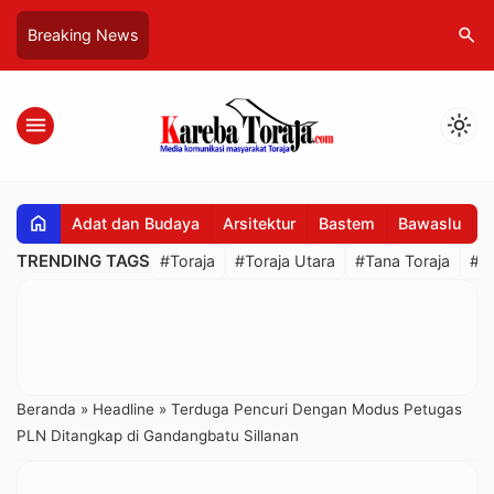
search
Breaking News
menu
light_mode
home
Adat dan Budaya
Arsitektur
Bastem
Bawaslu
B
TRENDING TAGS
#Toraja
#Toraja Utara
#Tana Toraja
#R
Beranda
»
Headline
»
Terduga Pencuri Dengan Modus Petugas
PLN Ditangkap di Gandangbatu Sillanan