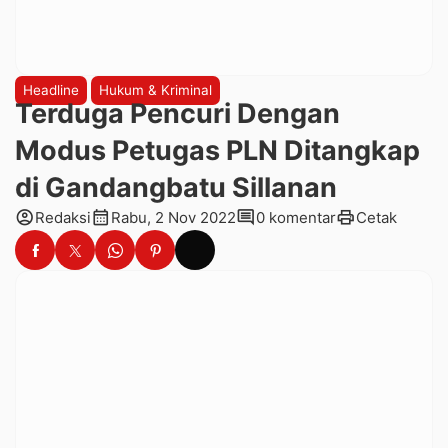
Headline
Hukum & Kriminal
Terduga Pencuri Dengan
Modus Petugas PLN Ditangkap
di Gandangbatu Sillanan
account_circle
calendar_month
comment
print
Redaksi
Rabu, 2 Nov 2022
0 komentar
Cetak