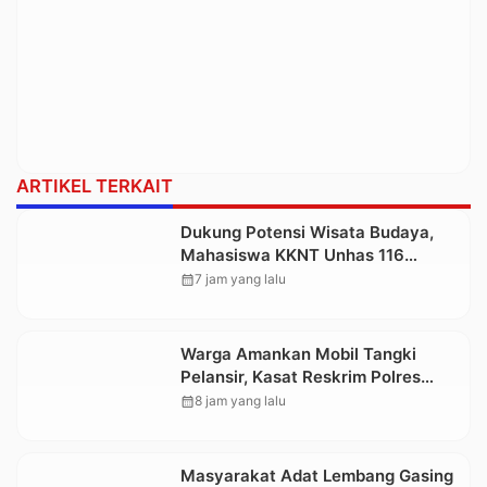
ARTIKEL TERKAIT
Dukung Potensi Wisata Budaya,
Mahasiswa KKNT Unhas 116
Kelurahan Nonongan Utara Pasang
calendar_month
7 jam yang lalu
Papan Informasi Objek Wisata
Berbasis Digital
Warga Amankan Mobil Tangki
Pelansir, Kasat Reskrim Polres
Toraja Utara: Proses Hukum
calendar_month
8 jam yang lalu
Berjalan Transparan
Masyarakat Adat Lembang Gasing