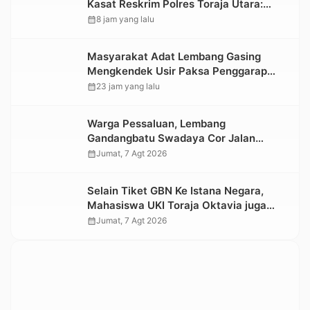
Kasat Reskrim Polres Toraja Utara:
Proses Hukum Berjalan Transparan
calendar_month
8 jam yang lalu
Masyarakat Adat Lembang Gasing
Mengkendek Usir Paksa Penggarap
yang Rusak Kawasan Hutan
calendar_month
23 jam yang lalu
Warga Pessaluan, Lembang
Gandangbatu Swadaya Cor Jalan
Kabupaten
calendar_month
Jumat, 7 Agt 2026
Selain Tiket GBN Ke Istana Negara,
Mahasiswa UKI Toraja Oktavia juga
Lolos ke Pekan Seni Mahasiswa
calendar_month
Jumat, 7 Agt 2026
Nasional 2026