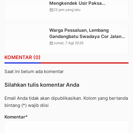
Mengkendek Usir Paksa
Penggarap yang Rusak Kawasan
calendar_month
23 jam yang lalu
Hutan
Warga Pessaluan, Lembang
Gandangbatu Swadaya Cor Jalan
Kabupaten
calendar_month
Jumat, 7 Agt 2026
KOMENTAR (0)
Saat ini belum ada komentar
Silahkan tulis komentar Anda
Email Anda tidak akan dipublikasikan. Kolom yang bertanda
bintang (*) wajib diisi
Komentar*