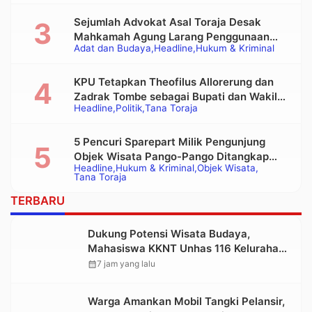
Sejumlah Advokat Asal Toraja Desak
Mahkamah Agung Larang Penggunaan
Adat dan Budaya
Headline
Hukum & Kriminal
Alat Berat pada Eksekusi Rumah Adat
Tongkonan
KPU Tetapkan Theofilus Allorerung dan
Zadrak Tombe sebagai Bupati dan Wakil
Headline
Politik
Tana Toraja
Bupati Tana Toraja Terpilih
5 Pencuri Sparepart Milik Pengunjung
Objek Wisata Pango-Pango Ditangkap
Headline
Hukum & Kriminal
Objek Wisata
Polisi
Tana Toraja
TERBARU
Dukung Potensi Wisata Budaya,
Mahasiswa KKNT Unhas 116 Kelurahan
Nonongan Utara Pasang Papan
calendar_month
7 jam yang lalu
Informasi Objek Wisata Berbasis Digital
Warga Amankan Mobil Tangki Pelansir,