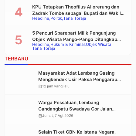
KPU Tetapkan Theofilus Allorerung dan
Zadrak Tombe sebagai Bupati dan Wakil
Headline
Politik
Tana Toraja
Bupati Tana Toraja Terpilih
5 Pencuri Sparepart Milik Pengunjung
Objek Wisata Pango-Pango Ditangkap
Headline
Hukum & Kriminal
Objek Wisata
Polisi
Tana Toraja
TERBARU
Masyarakat Adat Lembang Gasing
Mengkendek Usir Paksa Penggarap
yang Rusak Kawasan Hutan
calendar_month
12 jam yang lalu
Warga Pessaluan, Lembang
Gandangbatu Swadaya Cor Jalan
Kabupaten
calendar_month
Jumat, 7 Agt 2026
Selain Tiket GBN Ke Istana Negara,