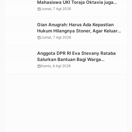
Mahasiswa UKI Toraja Oktavia juga
Lolos ke Pekan Seni Mahasiswa
calendar_month
Jumat, 7 Agt 2026
Nasional 2026
Gian Anugrah: Harus Ada Kepastian
Hukum Hilangnya Stoner, Agar Keluarga
tidak Larut dalam Trauma dan
calendar_month
Jumat, 7 Agt 2026
Kesedihan Berkepanjangan
Anggota DPR RI Eva Stevany Rataba
Salurkan Bantuan Bagi Warga
Terdampak Longsor di Buntu Pepasan
calendar_month
Kamis, 6 Agt 2026