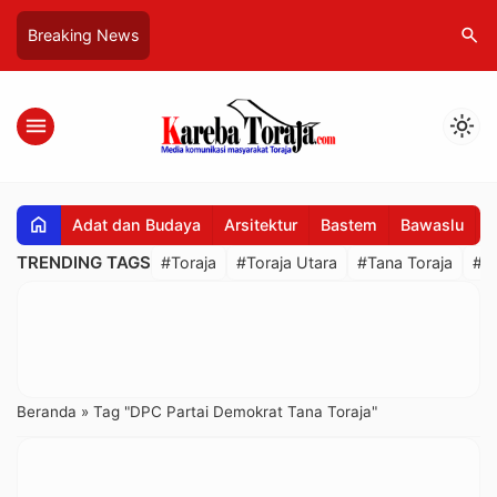
search
Breaking News
menu
light_mode
home
Adat dan Budaya
Arsitektur
Bastem
Bawaslu
B
TRENDING TAGS
#Toraja
#Toraja Utara
#Tana Toraja
#R
Beranda
»
Tag "DPC Partai Demokrat Tana Toraja"