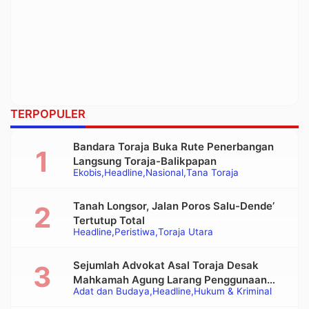
TERPOPULER
Bandara Toraja Buka Rute Penerbangan
Langsung Toraja-Balikpapan
Ekobis
Headline
Nasional
Tana Toraja
Tanah Longsor, Jalan Poros Salu-Dende’
Tertutup Total
Headline
Peristiwa
Toraja Utara
Sejumlah Advokat Asal Toraja Desak
Mahkamah Agung Larang Penggunaan
Adat dan Budaya
Headline
Hukum & Kriminal
Alat Berat pada Eksekusi Rumah Adat
Tongkonan