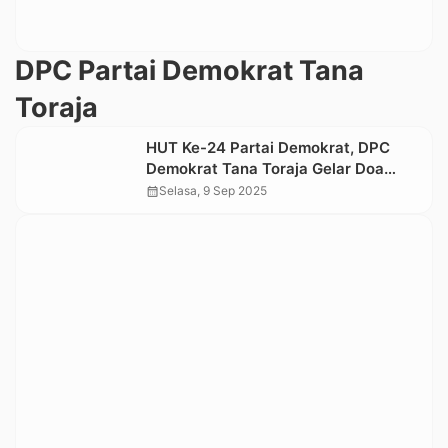
DPC Partai Demokrat Tana
Toraja
HUT Ke-24 Partai Demokrat, DPC
Demokrat Tana Toraja Gelar Doa
Bersama dan Ibadah Syukur
calendar_month
Selasa, 9 Sep 2025