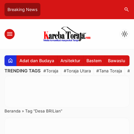
search
Breaking News
menu
light_mode
home
Adat dan Budaya
Arsitektur
Bastem
Bawaslu
B
TRENDING TAGS
#Toraja
#Toraja Utara
#Tana Toraja
#R
Beranda
»
Tag "Desa BRILian"