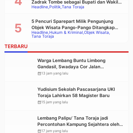
Zadrak Tombe sebagai Bupati dan Wakil
Headline
Politik
Tana Toraja
Bupati Tana Toraja Terpilih
5 Pencuri Sparepart Milik Pengunjung
Objek Wisata Pango-Pango Ditangkap
Headline
Hukum & Kriminal
Objek Wisata
Polisi
Tana Toraja
TERBARU
Warga Lembang Buntu Limbong
Gandasil, Swadaya Cor Jalan
Sepanjang 500 Meter
calendar_month
13 jam yang lalu
Yudisium Sekolah Pascasarjana UKI
Toraja Lahirkan 58 Magister Baru
calendar_month
15 jam yang lalu
Lembang Palipu’ Tana Toraja jadi
Percontohan Kampung Sejahtera oleh
Kemensos
calendar_month
17 jam yang lalu