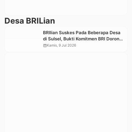
Desa BRILian
BRIlian Suskes Pada Beberapa Desa
di Sulsel, Bukti Komitmen BRI Dorong
Kemajuan UMKM
calendar_month
Kamis, 9 Jul 2026