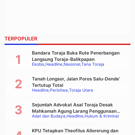
TERPOPULER
Bandara Toraja Buka Rute Penerbangan
Langsung Toraja-Balikpapan
Ekobis
Headline
Nasional
Tana Toraja
Tanah Longsor, Jalan Poros Salu-Dende’
Tertutup Total
Headline
Peristiwa
Toraja Utara
Sejumlah Advokat Asal Toraja Desak
Mahkamah Agung Larang Penggunaan
Adat dan Budaya
Headline
Hukum & Kriminal
Alat Berat pada Eksekusi Rumah Adat
Tongkonan
KPU Tetapkan Theofilus Allorerung dan