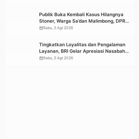
Publik Buka Kembali Kasus Hilangnya
Stoner, Warga Sa’dan Malimbong, DPRD
dan Stakeholder Terkait Diminta
calendar_month
Rabu, 5 Agt 2026
Bersikap
Tingkatkan Loyalitas dan Pengalaman
Layanan, BRI Gelar Apresiasi Nasabah
Pensiunan
calendar_month
Rabu, 5 Agt 2026