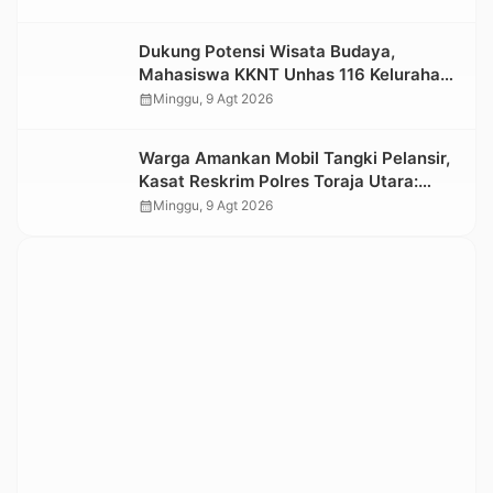
Dukung Potensi Wisata Budaya,
Mahasiswa KKNT Unhas 116 Kelurahan
Nonongan Utara Pasang Papan
calendar_month
Minggu, 9 Agt 2026
Informasi Objek Wisata Berbasis Digital
Warga Amankan Mobil Tangki Pelansir,
Kasat Reskrim Polres Toraja Utara:
Proses Hukum Berjalan Transparan
calendar_month
Minggu, 9 Agt 2026