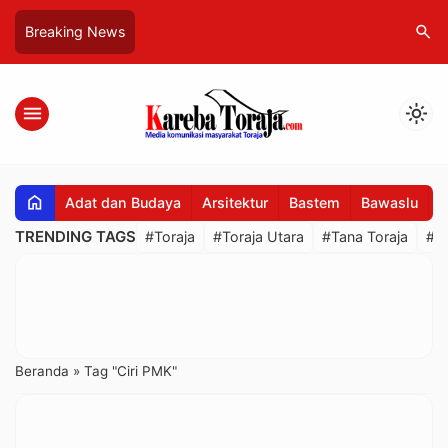
search
Breaking News
menu
light_mode
home
Adat dan Budaya
Arsitektur
Bastem
Bawaslu
B
TRENDING TAGS
#Toraja
#Toraja Utara
#Tana Toraja
#R
Beranda
»
Tag "Ciri PMK"