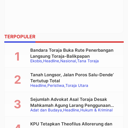
TERPOPULER
Bandara Toraja Buka Rute Penerbangan
Langsung Toraja-Balikpapan
Ekobis
Headline
Nasional
Tana Toraja
Tanah Longsor, Jalan Poros Salu-Dende’
Tertutup Total
Headline
Peristiwa
Toraja Utara
Sejumlah Advokat Asal Toraja Desak
Mahkamah Agung Larang Penggunaan
Adat dan Budaya
Headline
Hukum & Kriminal
Alat Berat pada Eksekusi Rumah Adat
Tongkonan
KPU Tetapkan Theofilus Allorerung dan