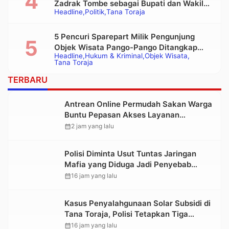
Zadrak Tombe sebagai Bupati dan Wakil
Headline
Politik
Tana Toraja
Bupati Tana Toraja Terpilih
5 Pencuri Sparepart Milik Pengunjung
Objek Wisata Pango-Pango Ditangkap
Headline
Hukum & Kriminal
Objek Wisata
Polisi
Tana Toraja
TERBARU
Antrean Online Permudah Sakan Warga
Buntu Pepasan Akses Layanan
Kesehatan Tanpa Hambatan
calendar_month
2 jam yang lalu
Polisi Diminta Usut Tuntas Jaringan
Mafia yang Diduga Jadi Penyebab
Kelangkaan BBM di Toraja
calendar_month
16 jam yang lalu
Kasus Penyalahgunaan Solar Subsidi di
Tana Toraja, Polisi Tetapkan Tiga
Tersangka Baru
calendar_month
16 jam yang lalu