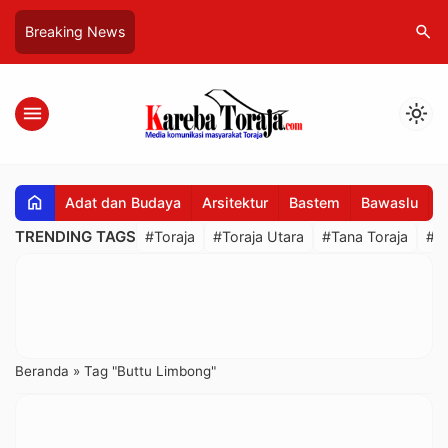
search
Breaking News
menu
light_mode
home
Adat dan Budaya
Arsitektur
Bastem
Bawaslu
B
TRENDING TAGS
#Toraja
#Toraja Utara
#Tana Toraja
#R
Beranda
»
Tag "Buttu Limbong"