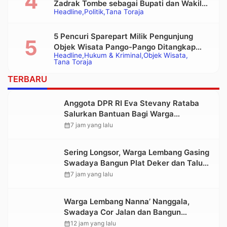
Zadrak Tombe sebagai Bupati dan Wakil
Headline
Politik
Tana Toraja
Bupati Tana Toraja Terpilih
5 Pencuri Sparepart Milik Pengunjung
Objek Wisata Pango-Pango Ditangkap
Headline
Hukum & Kriminal
Objek Wisata
Polisi
Tana Toraja
TERBARU
Anggota DPR RI Eva Stevany Rataba
Salurkan Bantuan Bagi Warga
Terdampak Longsor di Buntu Pepasan
calendar_month
7 jam yang lalu
Sering Longsor, Warga Lembang Gasing
Swadaya Bangun Plat Deker dan Talut
Jalan Penghubung Antar Lembang
calendar_month
7 jam yang lalu
Warga Lembang Nanna’ Nanggala,
Swadaya Cor Jalan dan Bangun
Jembatan
calendar_month
12 jam yang lalu