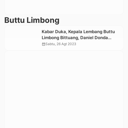
Buttu Limbong
Kabar Duka, Kepala Lembang Buttu
Limbong Bittuang, Daniel Donda
Tutup Usia
calendar_month
Sabtu, 26 Agt 2023