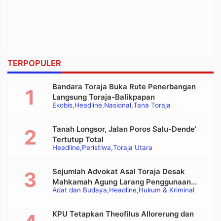
TERPOPULER
Bandara Toraja Buka Rute Penerbangan
Langsung Toraja-Balikpapan
Ekobis
Headline
Nasional
Tana Toraja
Tanah Longsor, Jalan Poros Salu-Dende’
Tertutup Total
Headline
Peristiwa
Toraja Utara
Sejumlah Advokat Asal Toraja Desak
Mahkamah Agung Larang Penggunaan
Adat dan Budaya
Headline
Hukum & Kriminal
Alat Berat pada Eksekusi Rumah Adat
Tongkonan
KPU Tetapkan Theofilus Allorerung dan