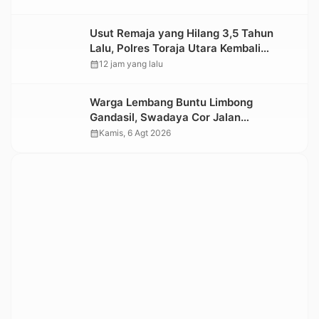
Usut Remaja yang Hilang 3,5 Tahun
Lalu, Polres Toraja Utara Kembali
Datangi TKP
calendar_month
12 jam yang lalu
Warga Lembang Buntu Limbong
Gandasil, Swadaya Cor Jalan
Sepanjang 500 Meter
calendar_month
Kamis, 6 Agt 2026