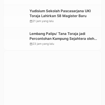
Yudisium Sekolah Pascasarjana UKI
Toraja Lahirkan 58 Magister Baru
calendar_month
21 jam yang lalu
Lembang Palipu’ Tana Toraja jadi
Percontohan Kampung Sejahtera oleh
Kemensos
calendar_month
23 jam yang lalu