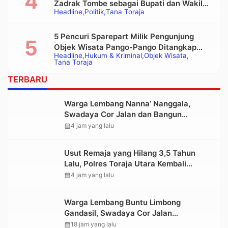
Zadrak Tombe sebagai Bupati dan Wakil
Headline
Politik
Tana Toraja
Bupati Tana Toraja Terpilih
5 Pencuri Sparepart Milik Pengunjung
Objek Wisata Pango-Pango Ditangkap
Headline
Hukum & Kriminal
Objek Wisata
Polisi
Tana Toraja
TERBARU
Warga Lembang Nanna’ Nanggala,
Swadaya Cor Jalan dan Bangun
Jembatan
calendar_month
4 jam yang lalu
Usut Remaja yang Hilang 3,5 Tahun
Lalu, Polres Toraja Utara Kembali
Datangi TKP
calendar_month
4 jam yang lalu
Warga Lembang Buntu Limbong
Gandasil, Swadaya Cor Jalan
Sepanjang 500 Meter
calendar_month
18 jam yang lalu