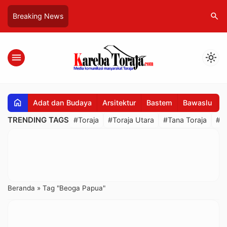
search
Breaking News
menu
light_mode
home
Adat dan Budaya
Arsitektur
Bastem
Bawaslu
B
TRENDING TAGS
#Toraja
#Toraja Utara
#Tana Toraja
#R
Beranda
»
Tag "Beoga Papua"