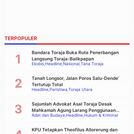
TERPOPULER
Bandara Toraja Buka Rute Penerbangan
Langsung Toraja-Balikpapan
Ekobis
Headline
Nasional
Tana Toraja
Tanah Longsor, Jalan Poros Salu-Dende’
Tertutup Total
Headline
Peristiwa
Toraja Utara
Sejumlah Advokat Asal Toraja Desak
Mahkamah Agung Larang Penggunaan
Adat dan Budaya
Headline
Hukum & Kriminal
Alat Berat pada Eksekusi Rumah Adat
Tongkonan
KPU Tetapkan Theofilus Allorerung dan