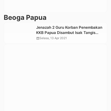
Beoga Papua
Jenazah 2 Guru Korban Penembakan
KKB Papua Disambut Isak Tangis
Keluarga di Toraja
calendar_month
Selasa, 13 Apr 2021