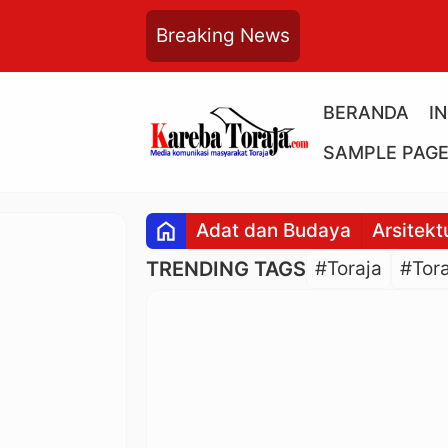
Breaking News
BERANDA
I
SAMPLE PAG
home
Adat dan Budaya
Arsitekt
TRENDING TAGS
#Toraja
#Tora