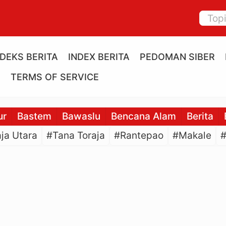
NDEKS BERITA
INDEX BERITA
PEDOMAN SIBER
E
TERMS OF SERVICE
ur
Bastem
Bawaslu
Bencana Alam
Berita
ja Utara
#Tana Toraja
#Rantepao
#Makale
#