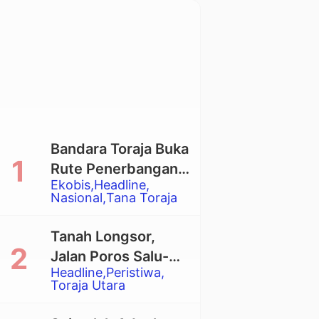
Bandara Toraja Buka
Rute Penerbangan
Ekobis
Headline
Langsung Toraja-
Nasional
Tana Toraja
Balikpapan
Tanah Longsor,
Jalan Poros Salu-
Headline
Peristiwa
Dende’ Tertutup
Toraja Utara
Total