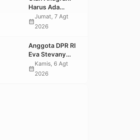
Mahasiswa
Harus Ada
Nasional 2026
Kepastian Hukum
Jumat, 7 Agt
calendar_month
Hilangnya Stoner,
2026
Agar Keluarga
tidak Larut dalam
Anggota DPR RI
Trauma dan
Eva Stevany
Kesedihan
Rataba Salurkan
Kamis, 6 Agt
Berkepanjangan
calendar_month
Bantuan Bagi
2026
Warga Terdampak
Longsor di Buntu
Pepasan