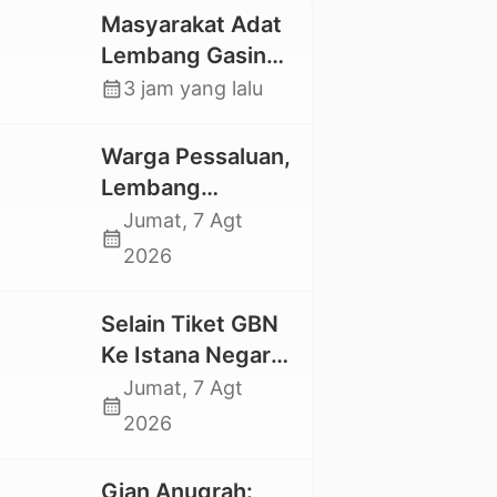
Masyarakat Adat
Lembang Gasing
Mengkendek Usir
calendar_month
3 jam yang lalu
Paksa Penggarap
yang Rusak
Warga Pessaluan,
Kawasan Hutan
Lembang
Gandangbatu
Jumat, 7 Agt
calendar_month
Swadaya Cor
2026
Jalan Kabupaten
Selain Tiket GBN
Ke Istana Negara,
Mahasiswa UKI
Jumat, 7 Agt
calendar_month
Toraja Oktavia
2026
juga Lolos ke
Pekan Seni
Gian Anugrah: