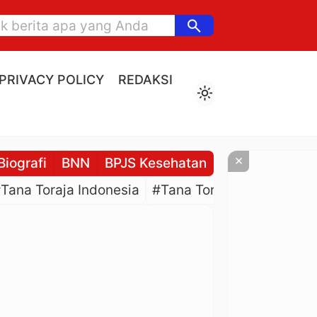
search
PRIVACY POLICY
REDAKSI
light_mode
×
Biografi
BNN
BPJS Kesehatan
BPJS Ketenaga
Tana Toraja Indonesia
#Tana Toraja Culture
#P