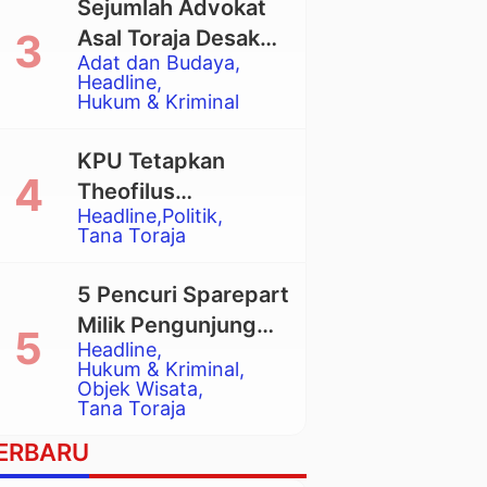
Sejumlah Advokat
Asal Toraja Desak
Adat dan Budaya
Mahkamah Agung
Headline
Larang Penggunaan
Hukum & Kriminal
Alat Berat pada
Eksekusi Rumah
KPU Tetapkan
Adat Tongkonan
Theofilus
Headline
Politik
Allorerung dan
Tana Toraja
Zadrak Tombe
sebagai Bupati dan
5 Pencuri Sparepart
Wakil Bupati Tana
Milik Pengunjung
Toraja Terpilih
Headline
Objek Wisata
Hukum & Kriminal
Pango-Pango
Objek Wisata
Tana Toraja
Ditangkap Polisi
ERBARU