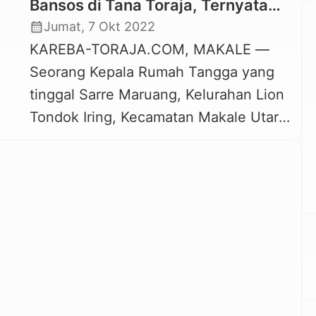
Bansos di Tana Toraja, Ternyata
Isinya Kosong
calendar_month
Jumat, 7 Okt 2022
KAREBA-TORAJA.COM, MAKALE —
Seorang Kepala Rumah Tangga yang
tinggal Sarre Maruang, Kelurahan Lion
Tondok Iring, Kecamatan Makale Utara,
Tana Toraja mengisahkan cerita
memilukan terkait bantuan sosial
(Bansos) dari pemerintah. Bantuan
sosial pemerintah yang sedianya
disambut dengan suka cita dan
bahagia karena bisa membantu
meringankan beban keluarga, ternyata
tidak bagi keluarga Sandy Pappang