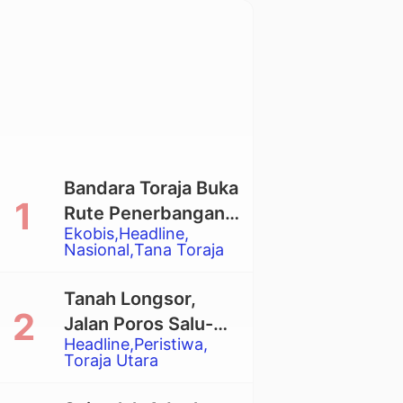
Bandara Toraja Buka
Rute Penerbangan
Ekobis
Headline
Langsung Toraja-
Nasional
Tana Toraja
Balikpapan
Tanah Longsor,
Jalan Poros Salu-
Headline
Peristiwa
Dende’ Tertutup
Toraja Utara
Total