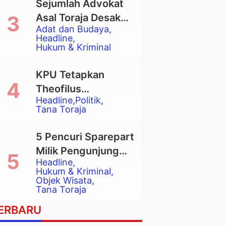
Sejumlah Advokat
Asal Toraja Desak
Adat dan Budaya
Mahkamah Agung
Headline
Larang Penggunaan
Hukum & Kriminal
Alat Berat pada
Eksekusi Rumah
KPU Tetapkan
Adat Tongkonan
Theofilus
Headline
Politik
Allorerung dan
Tana Toraja
Zadrak Tombe
sebagai Bupati dan
5 Pencuri Sparepart
Wakil Bupati Tana
Milik Pengunjung
Toraja Terpilih
Headline
Objek Wisata
Hukum & Kriminal
Pango-Pango
Objek Wisata
Tana Toraja
Ditangkap Polisi
ERBARU