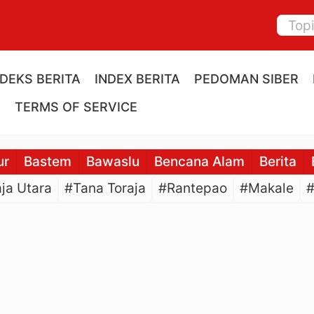
NDEKS BERITA
INDEX BERITA
PEDOMAN SIBER
E
TERMS OF SERVICE
ur
Bastem
Bawaslu
Bencana Alam
Berita
ja Utara
#Tana Toraja
#Rantepao
#Makale
#