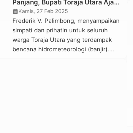
Panjang, Bupati Toraja Utara Ajak
Semua Pihak Bahu-Membahu
calendar_month
Kamis, 27 Feb 2025
Hadapi Potensi Musibah
Frederik V. Palimbong, menyampaikan
simpati dan prihatin untuk seluruh
warga Toraja Utara yang terdampak
bencana hidrometeorologi (banjir).
(foto: dok. istimewa). KAREBA-
TORAJA.COM, MAGELANG —
Musibah banjir yang terjadi di Toraja
Utara, Rabu sore hingga malam 26
februari 2025 mendapatkan atensi dari
Bupati Toraja Utara Frederik V.
Palimbong yang saat ini masih berada
di Magelang mengikuti Ret-ret […]