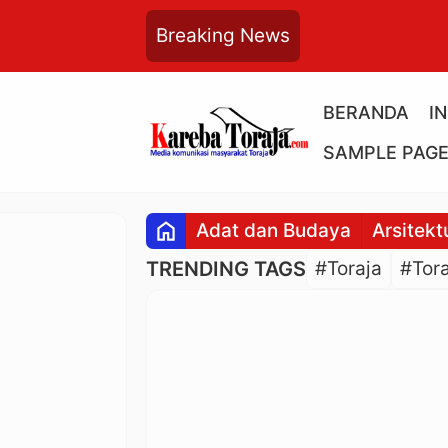
Breaking News
BERANDA
I
SAMPLE PAG
home
Adat dan Budaya
Arsitekt
TRENDING TAGS
#Toraja
#Tora