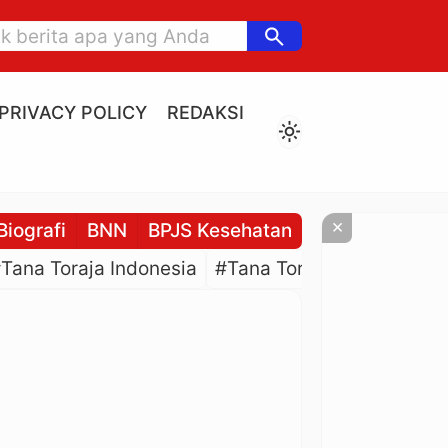
search
PRIVACY POLICY
REDAKSI
light_mode
×
Biografi
BNN
BPJS Kesehatan
BPJS Ketenaga
Tana Toraja Indonesia
#Tana Toraja Culture
#P