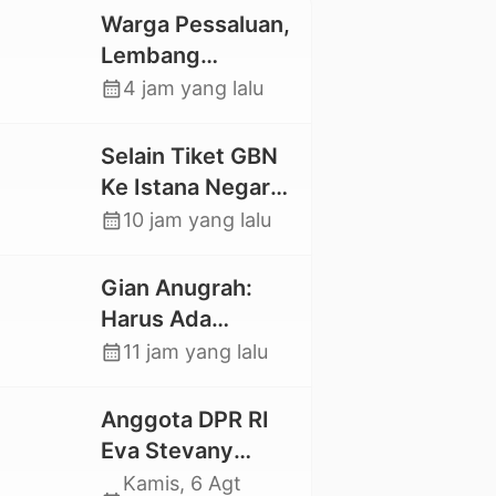
Warga Pessaluan,
Lembang
Gandangbatu
calendar_month
4 jam yang lalu
Swadaya Cor
Jalan Kabupaten
Selain Tiket GBN
Ke Istana Negara,
Mahasiswa UKI
calendar_month
10 jam yang lalu
Toraja Oktavia
juga Lolos ke
Gian Anugrah:
Pekan Seni
Harus Ada
Mahasiswa
Kepastian Hukum
calendar_month
11 jam yang lalu
Nasional 2026
Hilangnya Stoner,
Agar Keluarga
Anggota DPR RI
tidak Larut dalam
Eva Stevany
Trauma dan
Rataba Salurkan
Kamis, 6 Agt