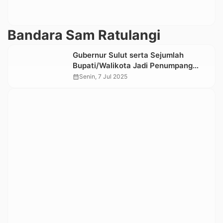
Bandara Sam Ratulangi
Gubernur Sulut serta Sejumlah
Bupati/Walikota Jadi Penumpang
Penerbangan Perdana Rute Manado-
calendar_month
Senin, 7 Jul 2025
Toraja