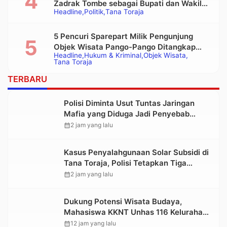
Zadrak Tombe sebagai Bupati dan Wakil
Headline
Politik
Tana Toraja
Bupati Tana Toraja Terpilih
5 Pencuri Sparepart Milik Pengunjung
Objek Wisata Pango-Pango Ditangkap
Headline
Hukum & Kriminal
Objek Wisata
Polisi
Tana Toraja
TERBARU
Polisi Diminta Usut Tuntas Jaringan
Mafia yang Diduga Jadi Penyebab
Kelangkaan BBM di Toraja
calendar_month
2 jam yang lalu
Kasus Penyalahgunaan Solar Subsidi di
Tana Toraja, Polisi Tetapkan Tiga
Tersangka Baru
calendar_month
2 jam yang lalu
Dukung Potensi Wisata Budaya,
Mahasiswa KKNT Unhas 116 Kelurahan
Nonongan Utara Pasang Papan
calendar_month
12 jam yang lalu