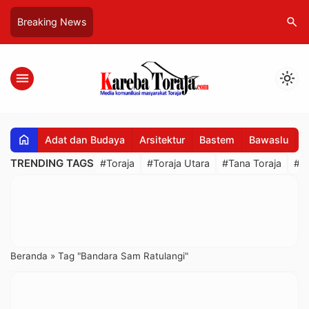
search
Breaking News
menu
light_mode
home
Adat dan Budaya
Arsitektur
Bastem
Bawaslu
B
TRENDING TAGS
#Toraja
#Toraja Utara
#Tana Toraja
#R
Beranda
»
Tag "Bandara Sam Ratulangi"