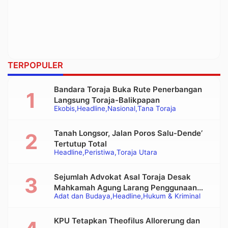
TERPOPULER
Bandara Toraja Buka Rute Penerbangan
Langsung Toraja-Balikpapan
Ekobis
Headline
Nasional
Tana Toraja
Tanah Longsor, Jalan Poros Salu-Dende’
Tertutup Total
Headline
Peristiwa
Toraja Utara
Sejumlah Advokat Asal Toraja Desak
Mahkamah Agung Larang Penggunaan
Adat dan Budaya
Headline
Hukum & Kriminal
Alat Berat pada Eksekusi Rumah Adat
Tongkonan
KPU Tetapkan Theofilus Allorerung dan