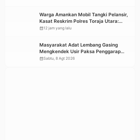
Informasi Objek Wisata Berbasis Digital
Warga Amankan Mobil Tangki Pelansir,
Kasat Reskrim Polres Toraja Utara:
Proses Hukum Berjalan Transparan
calendar_month
12 jam yang lalu
Masyarakat Adat Lembang Gasing
Mengkendek Usir Paksa Penggarap
yang Rusak Kawasan Hutan
calendar_month
Sabtu, 8 Agt 2026