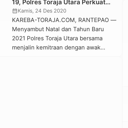
19, Polres Toraja Utara Perkuat
Kemitraan Dengan Awak Media
calendar_month
Kamis, 24 Des 2020
KAREBA-TORAJA.COM, RANTEPAO —
Menyambut Natal dan Tahun Baru
2021 Polres Toraja Utara bersama
menjalin kemitraan dengan awak
media di Kabupaten Toraja Utara dalam
membantu tugas Polri di bidang
informasi dan pemberitaan tentang
Kamtibmas dalam mengamankan libur
Natal dan Tahun Baru 2021. Kapolres
Toraja Utara, AKBP Yudha Wirajati
mengajak para awak media tetap
bersinergi dalam tugas […]