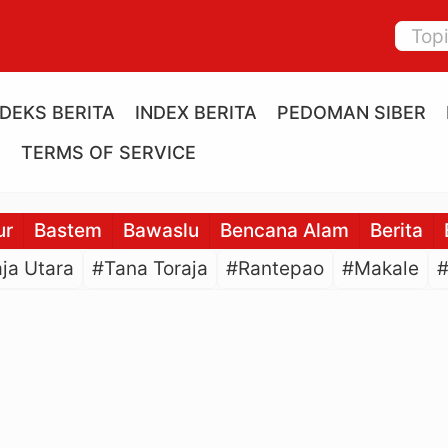
NDEKS BERITA
INDEX BERITA
PEDOMAN SIBER
E
TERMS OF SERVICE
ur
Bastem
Bawaslu
Bencana Alam
Berita
ja Utara
#Tana Toraja
#Rantepao
#Makale
#