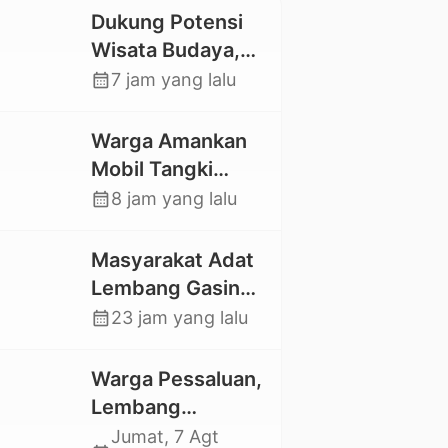
Dukung Potensi
Wisata Budaya,
Mahasiswa KKNT
calendar_month
7 jam yang lalu
Unhas 116
Kelurahan
Warga Amankan
Nonongan Utara
Mobil Tangki
Pasang Papan
Pelansir, Kasat
calendar_month
8 jam yang lalu
Informasi Objek
Reskrim Polres
Wisata Berbasis
Toraja Utara:
Masyarakat Adat
Digital
Proses Hukum
Lembang Gasing
Berjalan
Mengkendek Usir
calendar_month
23 jam yang lalu
Transparan
Paksa Penggarap
yang Rusak
Warga Pessaluan,
Kawasan Hutan
Lembang
Gandangbatu
Jumat, 7 Agt