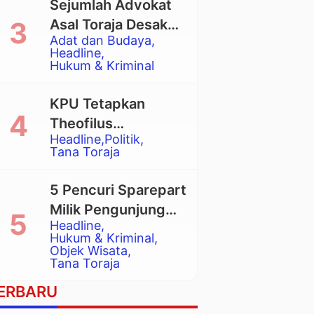
Sejumlah Advokat
Asal Toraja Desak
Adat dan Budaya
Mahkamah Agung
Headline
Larang Penggunaan
Hukum & Kriminal
Alat Berat pada
Eksekusi Rumah
KPU Tetapkan
Adat Tongkonan
Theofilus
Headline
Politik
Allorerung dan
Tana Toraja
Zadrak Tombe
sebagai Bupati dan
5 Pencuri Sparepart
Wakil Bupati Tana
Milik Pengunjung
Toraja Terpilih
Headline
Objek Wisata
Hukum & Kriminal
Pango-Pango
Objek Wisata
Tana Toraja
Ditangkap Polisi
ERBARU