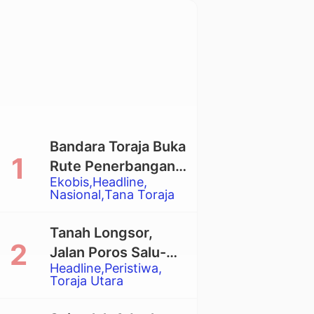
Bandara Toraja Buka
Rute Penerbangan
Ekobis
Headline
Langsung Toraja-
Nasional
Tana Toraja
Balikpapan
Tanah Longsor,
Jalan Poros Salu-
Headline
Peristiwa
Dende’ Tertutup
Toraja Utara
Total