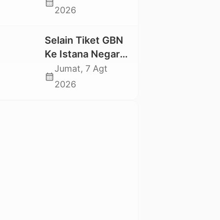
calendar_month
Swadaya Cor
2026
Jalan Kabupaten
Selain Tiket GBN
Ke Istana Negara,
Mahasiswa UKI
Jumat, 7 Agt
calendar_month
Toraja Oktavia
2026
juga Lolos ke
Pekan Seni
Mahasiswa
Nasional 2026