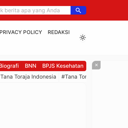
search
PRIVACY POLICY
REDAKSI
light_mode
×
Biografi
BNN
BPJS Kesehatan
BPJS Ketenaga
Tana Toraja Indonesia
#Tana Toraja Culture
#P