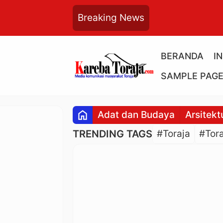
Breaking News
BERANDA
I
SAMPLE PAG
home
Adat dan Budaya
Arsitekt
TRENDING TAGS
#Toraja
#Tora