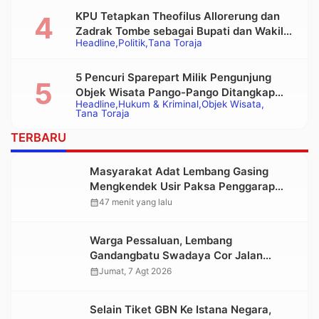
KPU Tetapkan Theofilus Allorerung dan
Zadrak Tombe sebagai Bupati dan Wakil
Headline
Politik
Tana Toraja
Bupati Tana Toraja Terpilih
5 Pencuri Sparepart Milik Pengunjung
Objek Wisata Pango-Pango Ditangkap
Headline
Hukum & Kriminal
Objek Wisata
Polisi
Tana Toraja
TERBARU
Masyarakat Adat Lembang Gasing
Mengkendek Usir Paksa Penggarap
yang Rusak Kawasan Hutan
calendar_month
47 menit yang lalu
Warga Pessaluan, Lembang
Gandangbatu Swadaya Cor Jalan
Kabupaten
calendar_month
Jumat, 7 Agt 2026
Selain Tiket GBN Ke Istana Negara,