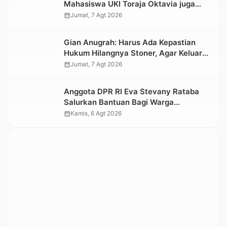
Mahasiswa UKI Toraja Oktavia juga
Lolos ke Pekan Seni Mahasiswa
calendar_month
Jumat, 7 Agt 2026
Nasional 2026
Gian Anugrah: Harus Ada Kepastian
Hukum Hilangnya Stoner, Agar Keluarga
tidak Larut dalam Trauma dan
calendar_month
Jumat, 7 Agt 2026
Kesedihan Berkepanjangan
Anggota DPR RI Eva Stevany Rataba
Salurkan Bantuan Bagi Warga
Terdampak Longsor di Buntu Pepasan
calendar_month
Kamis, 6 Agt 2026