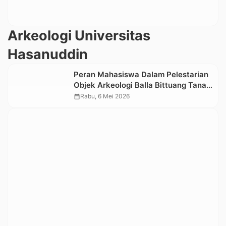
Arkeologi Universitas
Hasanuddin
Peran Mahasiswa Dalam Pelestarian
Objek Arkeologi Balla Bittuang Tana
Toraja
calendar_month
Rabu, 6 Mei 2026