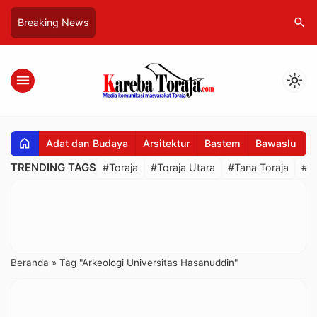
search
Breaking News
menu
light_mode
home
Adat dan Budaya
Arsitektur
Bastem
Bawaslu
B
TRENDING TAGS
#Toraja
#Toraja Utara
#Tana Toraja
#R
Beranda
»
Tag "Arkeologi Universitas Hasanuddin"