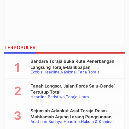
TERPOPULER
Bandara Toraja Buka Rute Penerbangan
Langsung Toraja-Balikpapan
Ekobis
Headline
Nasional
Tana Toraja
Tanah Longsor, Jalan Poros Salu-Dende’
Tertutup Total
Headline
Peristiwa
Toraja Utara
Sejumlah Advokat Asal Toraja Desak
Mahkamah Agung Larang Penggunaan
Adat dan Budaya
Headline
Hukum & Kriminal
Alat Berat pada Eksekusi Rumah Adat
Tongkonan