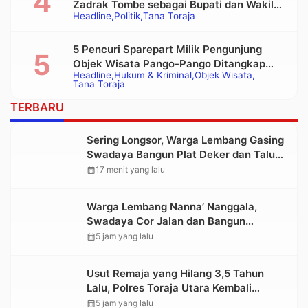
Zadrak Tombe sebagai Bupati dan Wakil
Headline
Politik
Tana Toraja
Bupati Tana Toraja Terpilih
5 Pencuri Sparepart Milik Pengunjung
Objek Wisata Pango-Pango Ditangkap
Headline
Hukum & Kriminal
Objek Wisata
Polisi
Tana Toraja
TERBARU
Sering Longsor, Warga Lembang Gasing
Swadaya Bangun Plat Deker dan Talut
Jalan Penghubung Antar Lembang
calendar_month
17 menit yang lalu
Warga Lembang Nanna’ Nanggala,
Swadaya Cor Jalan dan Bangun
Jembatan
calendar_month
5 jam yang lalu
Usut Remaja yang Hilang 3,5 Tahun
Lalu, Polres Toraja Utara Kembali
Datangi TKP
calendar_month
5 jam yang lalu