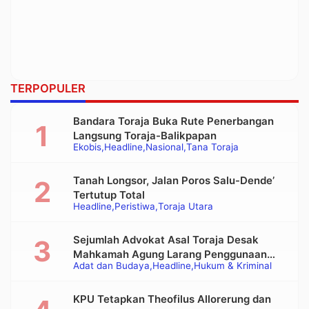
TERPOPULER
Bandara Toraja Buka Rute Penerbangan
Langsung Toraja-Balikpapan
Ekobis
Headline
Nasional
Tana Toraja
Tanah Longsor, Jalan Poros Salu-Dende’
Tertutup Total
Headline
Peristiwa
Toraja Utara
Sejumlah Advokat Asal Toraja Desak
Mahkamah Agung Larang Penggunaan
Adat dan Budaya
Headline
Hukum & Kriminal
Alat Berat pada Eksekusi Rumah Adat
Tongkonan
KPU Tetapkan Theofilus Allorerung dan