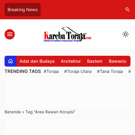
search
Breaking News
menu
light_mode
home
Adat dan Budaya
Arsitektur
Bastem
Bawaslu
B
TRENDING TAGS
#Toraja
#Toraja Utara
#Tana Toraja
#R
Beranda
»
Tag "Area Rawan Korupsi"