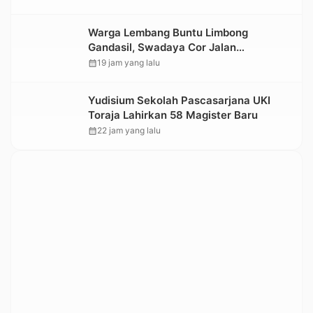
Warga Lembang Buntu Limbong
Gandasil, Swadaya Cor Jalan
Sepanjang 500 Meter
calendar_month
19 jam yang lalu
Yudisium Sekolah Pascasarjana UKI
Toraja Lahirkan 58 Magister Baru
calendar_month
22 jam yang lalu