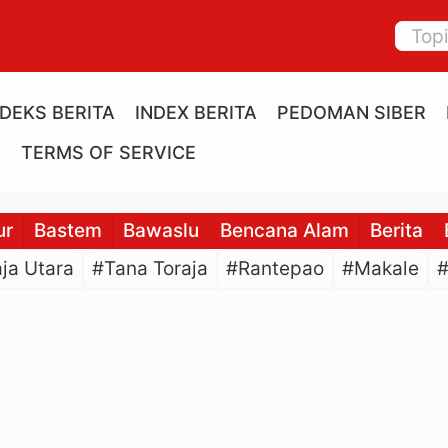
NDEKS BERITA
INDEX BERITA
PEDOMAN SIBER
E
TERMS OF SERVICE
ur
Bastem
Bawaslu
Bencana Alam
Berita
ja Utara
#Tana Toraja
#Rantepao
#Makale
#