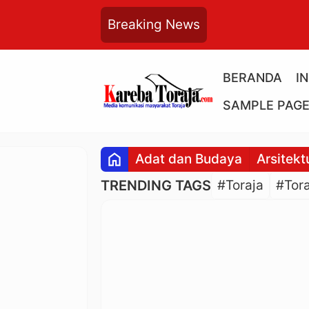
Breaking News
BERANDA
I
SAMPLE PAG
home
Adat dan Budaya
Arsitekt
TRENDING TAGS
#Toraja
#Tora