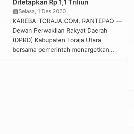
Ditetapkan Rp 1,1 Triliun
calendar_month
Selasa, 1 Des 2020
KAREBA-TORAJA.COM, RANTEPAO —
Dewan Perwakilan Rakyat Daerah
(DPRD) Kabupaten Toraja Utara
bersama pemerintah menargetkan
Anggaran Pendapatan Belanja Daerah
(APBD) tahun 2021 sebesar Rp
1.152.600.578.114 . Angka itu
ditetapkan dalam Rapat Paripurna
DPRD Toraja Utara dengan agenda
Persetujuan Penetapan Terhadap
Rancangan Peraturan Daerah
(Ranperda) tentang Anggaran