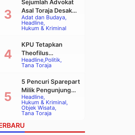
Sejumlah Advokat
Asal Toraja Desak
Adat dan Budaya
Mahkamah Agung
Headline
Larang Penggunaan
Hukum & Kriminal
Alat Berat pada
Eksekusi Rumah
KPU Tetapkan
Adat Tongkonan
Theofilus
Headline
Politik
Allorerung dan
Tana Toraja
Zadrak Tombe
sebagai Bupati dan
5 Pencuri Sparepart
Wakil Bupati Tana
Milik Pengunjung
Toraja Terpilih
Headline
Objek Wisata
Hukum & Kriminal
Pango-Pango
Objek Wisata
Tana Toraja
Ditangkap Polisi
ERBARU