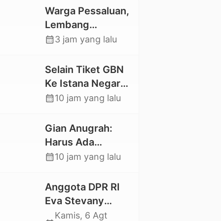
Warga Pessaluan,
Lembang
Gandangbatu
calendar_month
3 jam yang lalu
Swadaya Cor
Jalan Kabupaten
Selain Tiket GBN
Ke Istana Negara,
Mahasiswa UKI
calendar_month
10 jam yang lalu
Toraja Oktavia
juga Lolos ke
Gian Anugrah:
Pekan Seni
Harus Ada
Mahasiswa
Kepastian Hukum
calendar_month
10 jam yang lalu
Nasional 2026
Hilangnya Stoner,
Agar Keluarga
Anggota DPR RI
tidak Larut dalam
Eva Stevany
Trauma dan
Rataba Salurkan
Kamis, 6 Agt