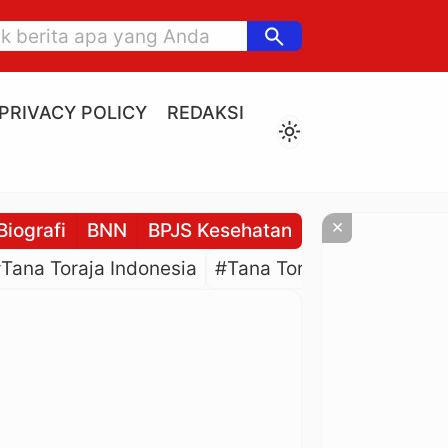
search
PRIVACY POLICY
REDAKSI
light_mode
×
Biografi
BNN
BPJS Kesehatan
BPJS Ketenaga
Tana Toraja Indonesia
#Tana Toraja Culture
#P